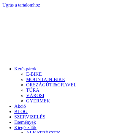
Ugrás a tartalomhoz
Kerékpárok
E-BIKE
MOUNTAIN-BIKE
ORSZÁGÚTI&GRAVEL
TÚRA
VÁROSI
GYERMEK
Akció
BLOG
SZERVIZELÉS
Események
Kiegészítők
ALKATRÉSZEK