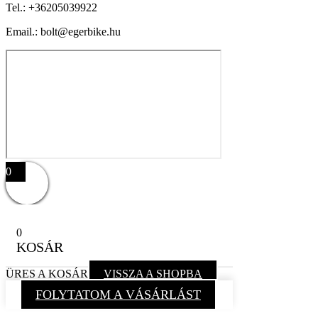
Tel.:
+36205039922
Email.: bolt@egerbike.hu
0
0
KOSÁR
ÜRES A KOSÁR
VISSZA A SHOPBA
FOLYTATOM A VÁSÁRLÁST