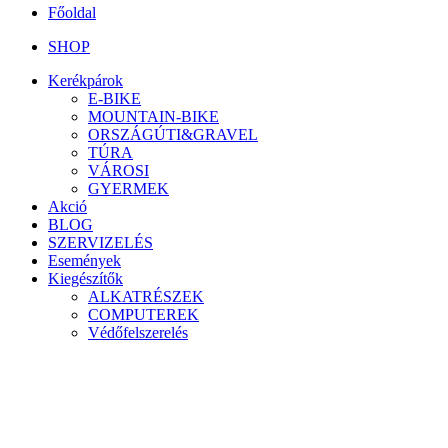
Főoldal
SHOP
Kerékpárok
E-BIKE
MOUNTAIN-BIKE
ORSZÁGÚTI&GRAVEL
TÚRA
VÁROSI
GYERMEK
Akció
BLOG
SZERVIZELÉS
Események
Kiegészítők
ALKATRÉSZEK
COMPUTEREK
Védőfelszerelés