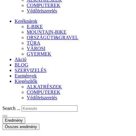
COMPUTEREK
Védőfelszerelés
Kerékpárok
E-BIKE
MOUNTAIN-BIKE
ORSZÁGÚTI&GRAVEL
TÚRA
VÁROSI
GYERMEK
Akció
BLOG
SZERVIZELÉS
Események
Kiegészítők
ALKATRÉSZEK
COMPUTEREK
Védőfelszerelés
Search ...
Eredmény
Összes eredmény