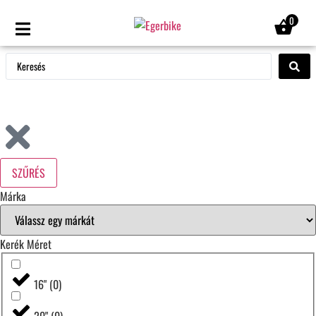
0
SZŰRÉS
Márka
Kerék Méret
16"
(
0
)
20"
(
0
)