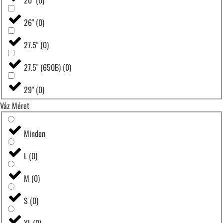
26"
(
0
)
27.5"
(
0
)
27.5" (650B)
(
0
)
29"
(
0
)
Váz Méret
Minden
L
(
0
)
M
(
0
)
S
(
0
)