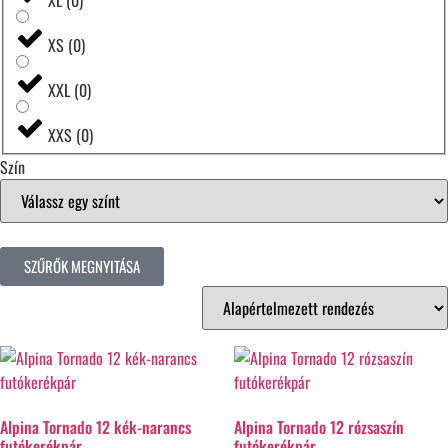
XL
(
0
)
XS
(
0
)
XXL
(
0
)
XXS
(
0
)
Szín
SZŰRŐK MEGNYITÁSA
Alpina Tornado 12 kék-narancs
Alpina Tornado 12 rózsaszín
futókerékpár
futókerékpár