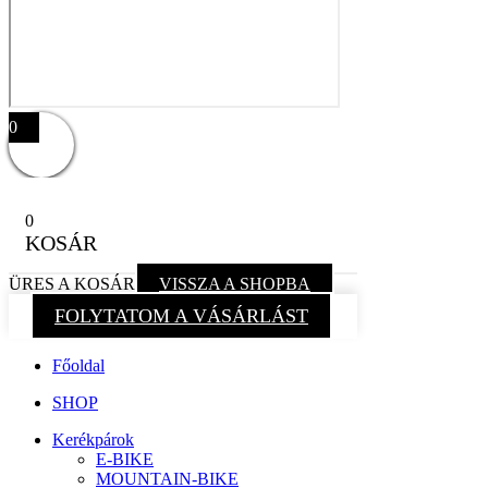
0
0
KOSÁR
ÜRES A KOSÁR
VISSZA A SHOPBA
FOLYTATOM A VÁSÁRLÁST
Főoldal
SHOP
Kerékpárok
E-BIKE
MOUNTAIN-BIKE