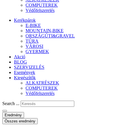
COMPUTEREK
Védőfelszerelés
Kerékpárok
E-BIKE
MOUNTAIN-BIKE
ORSZÁGÚTI&GRAVEL
TÚRA
VÁROSI
GYERMEK
Akció
BLOG
SZERVIZELÉS
Események
Kiegészítők
ALKATRÉSZEK
COMPUTEREK
Védőfelszerelés
Search ...
Eredmény
Összes eredmény