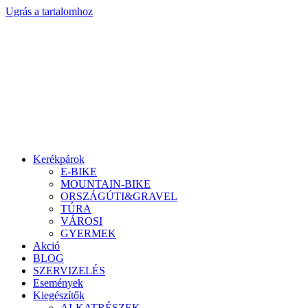
Ugrás a tartalomhoz
Kerékpárok
E-BIKE
MOUNTAIN-BIKE
ORSZÁGÚTI&GRAVEL
TÚRA
VÁROSI
GYERMEK
Akció
BLOG
SZERVIZELÉS
Események
Kiegészítők
ALKATRÉSZEK