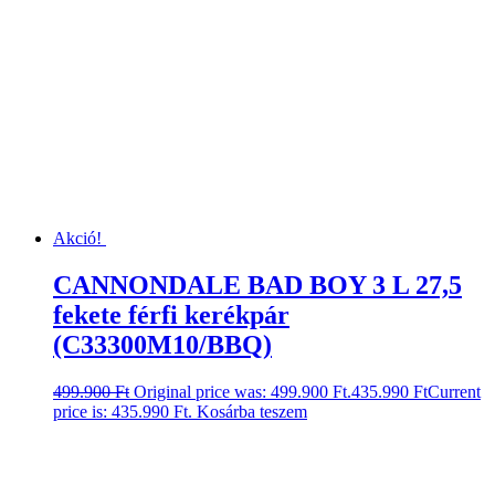
Akció!
CANNONDALE BAD BOY 3 L 27,5
fekete férfi kerékpár
(C33300M10/BBQ)
499.900
Ft
Original price was: 499.900 Ft.
435.990
Ft
Current
price is: 435.990 Ft.
Kosárba teszem