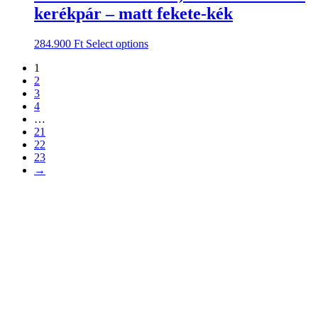
kerékpár – matt fekete-kék
284.900
Ft
Select options
1
2
3
4
…
21
22
23
→