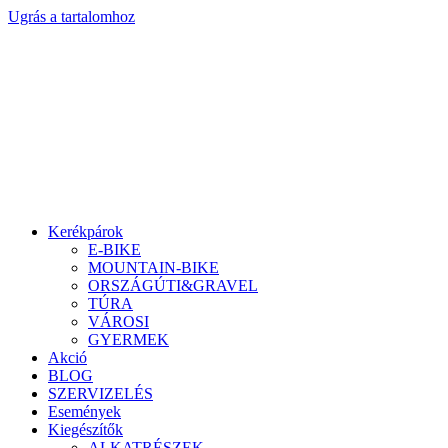
Ugrás a tartalomhoz
Kerékpárok
E-BIKE
MOUNTAIN-BIKE
ORSZÁGÚTI&GRAVEL
TÚRA
VÁROSI
GYERMEK
Akció
BLOG
SZERVIZELÉS
Események
Kiegészítők
ALKATRÉSZEK