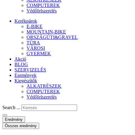
COMPUTEREK
Védőfelszerelés
Kerékpárok
E-BIKE
MOUNTAIN-BIKE
ORSZÁGÚTI&GRAVEL
TÚRA
VÁROSI
GYERMEK
Akció
BLOG
SZERVIZELÉS
Események
Kiegészítők
ALKATRÉSZEK
COMPUTEREK
Védőfelszerelés
Search ...
Eredmény
Összes eredmény