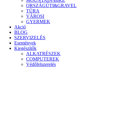
MOUNTAIN-BIKE
ORSZÁGÚTI&GRAVEL
TÚRA
VÁROSI
GYERMEK
Akció
BLOG
SZERVIZELÉS
Események
Kiegészítők
ALKATRÉSZEK
COMPUTEREK
Védőfelszerelés