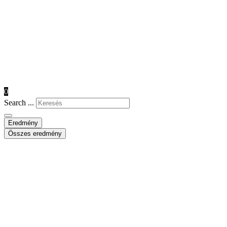
0
Search ...
Eredmény
Összes eredmény