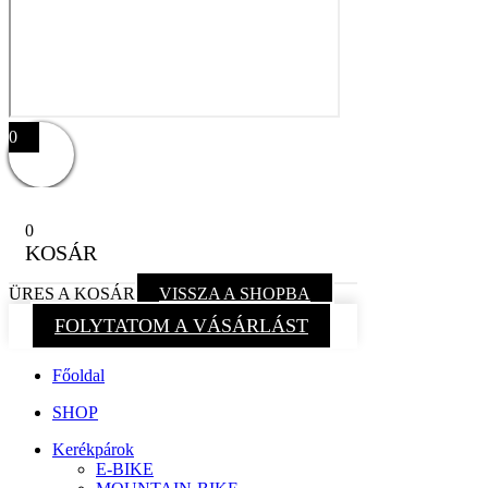
0
0
KOSÁR
ÜRES A KOSÁR
VISSZA A SHOPBA
FOLYTATOM A VÁSÁRLÁST
Főoldal
SHOP
Kerékpárok
E-BIKE