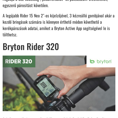
egyszerű párositást követően.
A legújabb Rider 15 Neo 2″-os kijelzőjével, 3 kézreálló gombjával akár a
kezdő bringások számára is könnyen érthető módon követhető a
kerékpározások adatai, amiket a Bryton Active App segitségével le is
tölthetsz.
Bryton Rider 320