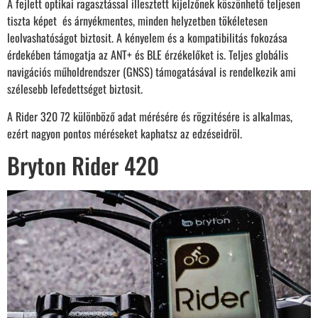
A fejlett optikai ragasztással illesztett kijelzőnek köszönhető teljesen
tiszta képet és árnyékmentes, minden helyzetben tökéletesen
leolvashatóságot biztosit. A kényelem és a kompatibilitás fokozása
érdekében támogatja az ANT+ és BLE érzékelőket is. Teljes globális
navigációs műholdrendszer (GNSS) támogatásával is rendelkezik ami
szélesebb lefedettséget biztosit.
A Rider 320 72 különböző adat mérésére és rögzitésére is alkalmas,
ezért nagyon pontos méréseket kaphatsz az edzéseidröl.
Bryton Rider 420