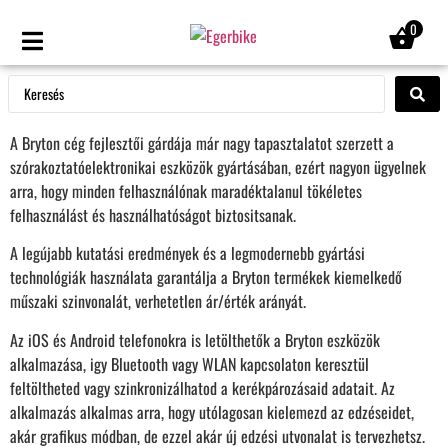
0
A Bryton cég fejlesztői gárdája már nagy tapasztalatot szerzett a
szórakoztatóelektronikai eszközök gyártásában, ezért nagyon ügyelnek
arra, hogy minden felhasználónak maradéktalanul tökéletes
felhasználást és használhatóságot biztositsanak.
A legújabb kutatási eredmények és a legmodernebb gyártási
technológiák használata garantálja a Bryton termékek kiemelkedő
műszaki szinvonalát, verhetetlen ár/érték arányát.
Az iOS és Android telefonokra is letölthetők a Bryton eszközök
alkalmazása, igy Bluetooth vagy WLAN kapcsolaton keresztül
feltöltheted vagy szinkronizálhatod a kerékpározásaid adatait. Az
alkalmazás alkalmas arra, hogy utólagosan kielemezd az edzéseidet,
akár grafikus módban, de ezzel akár új edzési utvonalat is tervezhetsz.