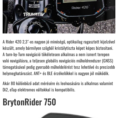
A Rider 420 2,3″-os nagyon jó minóségű, optikailag ragasztott kijelzővel
készült, amely bármilyen szögböl kristálytiszta képet képes biztositani.
A turn-by-Turn navigáció tökéletesen alkalmas a nem ismert terepen
való navigálásra, a teljesen globális navigációs műholdrendszer (GNSS)
támogatásával pedig gyorsabb műholdelérést tesz lehetővé és precizebb
helymeghatározást. ANT+ és BLE érzékelőkkel is nagyon jól müködik.
Akár 80 különböző adat mérésére és leolvasására is alkalmas valamint
Di2, eTap elektromos váltokkal is kompatibilis.
BrytonRider 750