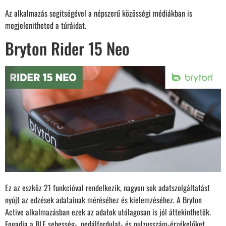
Az alkalmazás segitségével a népszerű közösségi médiákban is
megjelenitheted a túráidat.
Bryton Rider 15 Neo
Ez az eszköz 21 funkcióval rendelkezik, nagyon sok adatszolgáltatást
nyújt az edzések adatainak méréséhez és kielemzéséhez. A Bryton
Active alkalmazásban ezek az adatok utólagosan is jól áttekinthetők.
Fogadja a BLE sebesség-, pedálfordulat- és pulzusszám-érzékelőket,