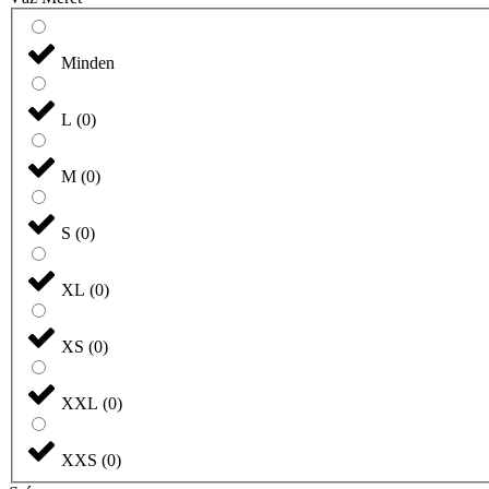
Minden
L
(
0
)
M
(
0
)
S
(
0
)
XL
(
0
)
XS
(
0
)
XXL
(
0
)
XXS
(
0
)