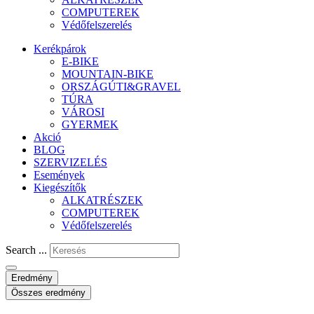
COMPUTEREK
Védőfelszerelés
Kerékpárok
E-BIKE
MOUNTAIN-BIKE
ORSZÁGÚTI&GRAVEL
TÚRA
VÁROSI
GYERMEK
Akció
BLOG
SZERVIZELÉS
Események
Kiegészítők
ALKATRÉSZEK
COMPUTEREK
Védőfelszerelés
Search ...
Eredmény
Összes eredmény