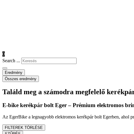
0
Search ...
Eredmény
Összes eredmény
Találd meg a számodra megfelelő kerékpá
E-bike kerékpár bolt Eger – Prémium elektromos bri
Az EgerBike a legnagyobb elektromos kerékpár bolt Egerben, ahol pré
FILTEREK TÖRLÉSE
SZŰRÉS