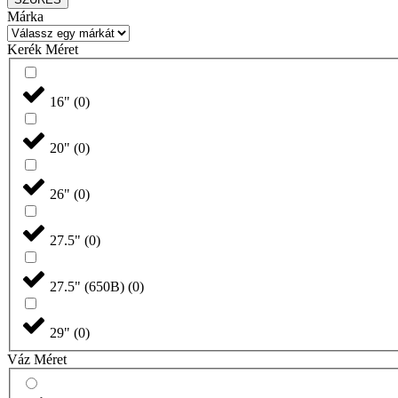
Márka
Kerék Méret
16"
(
0
)
20"
(
0
)
26"
(
0
)
27.5"
(
0
)
27.5" (650B)
(
0
)
29"
(
0
)
Váz Méret