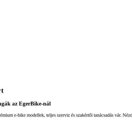
rt
ngák az EgerBike-nál
mium e-bike modellek, teljes szerviz és szakértői tanácsadás vár. Né