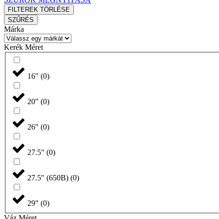
FILTEREK TÖRLÉSE
SZŰRÉS
Márka
Kerék Méret
16"
(
0
)
20"
(
0
)
26"
(
0
)
27.5"
(
0
)
27.5" (650B)
(
0
)
29"
(
0
)
Váz Méret