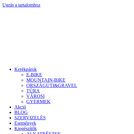
Ugrás a tartalomhoz
Kerékpárok
E-BIKE
MOUNTAIN-BIKE
ORSZÁGÚTI&GRAVEL
TÚRA
VÁROSI
GYERMEK
Akció
BLOG
SZERVIZELÉS
Események
Kiegészítők
ALKATRÉSZEK