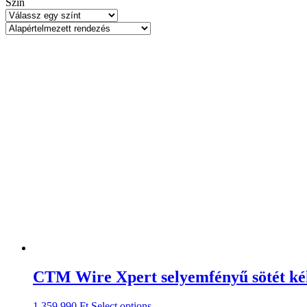
Szín
CTM Wire Xpert selyemfényű sötét k
1.359.990
Ft
Select options