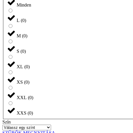
Minden
L
(
0
)
M
(
0
)
S
(
0
)
XL
(
0
)
XS
(
0
)
XXL
(
0
)
XXS
(
0
)
Szín
SZŰRŐK MEGNYITÁSA