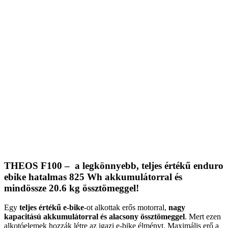
THEOS F100 – a legkönnyebb, teljes értékű enduro
ebike hatalmas 825 Wh akkumulátorral és
mindössze 20.6 kg össztömeggel
!
Egy
teljes értékű e-bike
-ot alkottak erős motorral,
nagy
kapacitású akkumulátorral és alacsony össztömeggel
. Mert ezen
alkotóelemek hozzák létre az igazi e-bike élményt. Maximális erő a