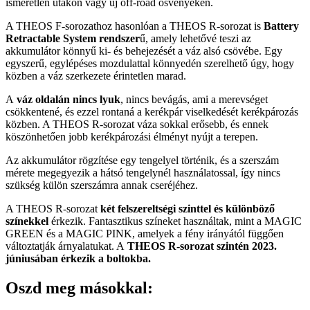
ismeretlen utakon vagy új off-road ösvényeken.
A THEOS F-sorozathoz hasonlóan a THEOS R-sorozat is
Battery
Retractable System rendszer
ű, amely lehetővé teszi az
akkumulátor könnyű ki- és behejezését a váz alsó csövébe. Egy
egyszerű, egylépéses mozdulattal könnyedén szerelhető úgy, hogy
közben a váz szerkezete érintetlen marad.
A
váz oldalán nincs lyuk
, nincs bevágás, ami a merevséget
csökkentené, és ezzel rontaná a kerékpár viselkedését kerékpározás
közben. A THEOS R-sorozat váza sokkal erősebb, és ennek
köszönhetően jobb kerékpározási élményt nyújt a terepen.
Az akkumulátor rögzítése egy tengelyel történik, és a szerszám
mérete megegyezik a hátsó tengelynél használatossal, így nincs
szükség külön szerszámra annak cseréjéhez.
A THEOS R-sorozat
két felszereltségi szinttel és különböző
színekkel
érkezik. Fantasztikus színeket használtak, mint a MAGIC
GREEN és a MAGIC PINK, amelyek a fény irányától függően
változtatják árnyalatukat. A
THEOS R-sorozat szintén 2023.
júniusában érkezik a boltokba.
Oszd meg másokkal: