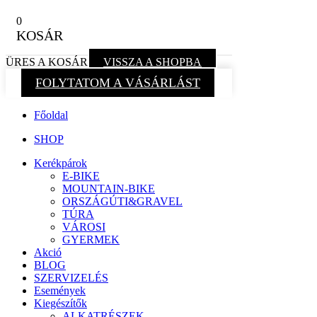
0
KOSÁR
ÜRES A KOSÁR
VISSZA A SHOPBA
FOLYTATOM A VÁSÁRLÁST
Főoldal
SHOP
Kerékpárok
E-BIKE
MOUNTAIN-BIKE
ORSZÁGÚTI&GRAVEL
TÚRA
VÁROSI
GYERMEK
Akció
BLOG
SZERVIZELÉS
Események
Kiegészítők
ALKATRÉSZEK