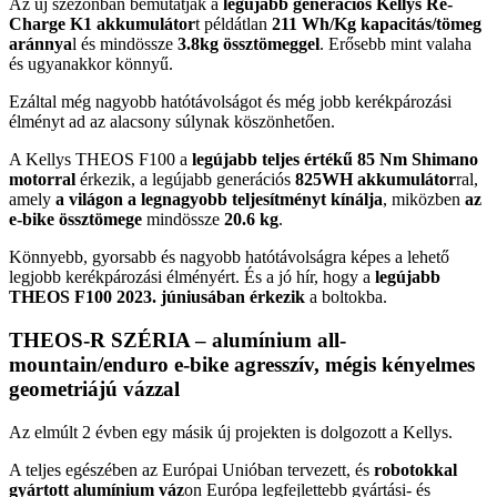
Az új szezonban bemutatják a
legújabb generációs Kellys Re-
Charge K1 akkumulátor
t példátlan
211 Wh/Kg kapacitás/tömeg
aránnya
l és mindössze
3.8kg össztömeggel
. Erősebb mint valaha
és ugyanakkor könnyű.
Ezáltal még nagyobb hatótávolságot és még jobb kerékpározási
élményt ad az alacsony súlynak köszönhetően.
A Kellys THEOS F100 a
legújabb teljes értékű 85 Nm Shimano
motorral
érkezik, a legújabb generációs
825WH akkumulátor
ral,
amely
a világon a legnagyobb teljesítményt kínálja
, miközben
az
e-bike össztömege
mindössze
20.6 kg
.
Könnyebb, gyorsabb és nagyobb hatótávolságra képes a lehető
legjobb kerékpározási élményért. És a jó hír, hogy a
legújabb
THEOS F100 2023. júniusában érkezik
a boltokba.
THEOS-R SZÉRIA – alumínium all-
mountain/enduro e-bike agresszív, mégis kényelmes
geometriájú vázzal
Az elmúlt 2 évben egy másik új projekten is dolgozott a Kellys.
A teljes egészében az Európai Unióban tervezett, és
robotokkal
gyártott alumínium váz
on Európa legfejlettebb gyártási- és