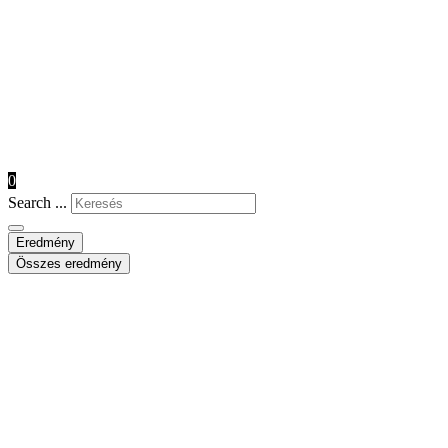
0
Search ...
Eredmény
Összes eredmény