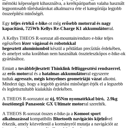
mérnöki képességeit kihasználva, a kerékpáriparban valaha használt
legpontosabb tűréshatárokat alkalmazva érte el kategóriája legjobb
összeépítési minőségét.
Egy
teljes értékű e-bike
-ot még
erősebb motorral és nagy
kapacitású, 725Wh Kellys Re-Charge K1 akkumulátor
ral.
A Kellys THEOS R-sorozat all-mountain/enduro e-bike teljes
egészében
lézer vágással és robotokkal
hegesztett
alumíniumból
készül a példátlan precízitás érdekében,
és amelyet soha korábban nem használtak összteleszkópos e-bike-ok
gyártásához.
Emiatt a
továbbfejlesztett Thinklink felfüggesztési rendszerrel
,
az
erős motor
ral és a
hatalmas akkumulátor
ral egyszerre
tudtak
agresszív, mégis kényelmes geometriájú vázat
alkotni.
Mindezt úgy, hogy a legjobb gyártási minőséget érjék el a legszebb
és legletisztultabb kialakítás érdekében.
A THEOS R-sorozatot az
új, 95Nm nyomatékkal bíró,
2.9kg
össztömegű
Panasonic GX Ultimate motor
ral szerelték.
A THEOS R-sorozat összes e-bike-ja a
Komoot sport
alkalmazással
kompatibilis
Bluetooth navigációs kijelző
vel
érkezik, amely közvetlenül a kormányról mutatja a navigációt az