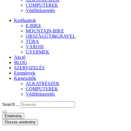
COMPUTEREK
Védőfelszerelés
Kerékpárok
E-BIKE
MOUNTAIN-BIKE
ORSZÁGÚTI&GRAVEL
TÚRA
VÁROSI
GYERMEK
Akció
BLOG
SZERVIZELÉS
Események
Kiegészítők
ALKATRÉSZEK
COMPUTEREK
Védőfelszerelés
Search ...
Eredmény
Összes eredmény