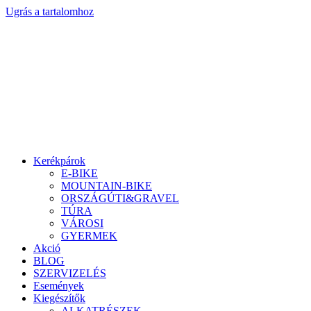
Ugrás a tartalomhoz
Kerékpárok
E-BIKE
MOUNTAIN-BIKE
ORSZÁGÚTI&GRAVEL
TÚRA
VÁROSI
GYERMEK
Akció
BLOG
SZERVIZELÉS
Események
Kiegészítők
ALKATRÉSZEK