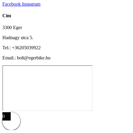
Facebook
Instagram
Cím
3300 Eger
Hadnagy utca 5.
Tel.:
+36205039922
Email.: bolt@egerbike.hu
0