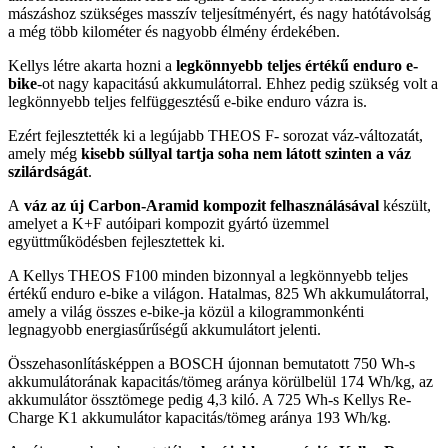
mászáshoz szükséges masszív teljesítményért, és nagy hatótávolság
a még több kilométer és nagyobb élmény érdekében.
Kellys létre akarta hozni a
legkönnyebb teljes értékű enduro e-
bike
-ot nagy kapacitású akkumulátorral. Ehhez pedig szükség volt a
legkönnyebb teljes felfüggesztésű e-bike enduro vázra is.
Ezért fejlesztették ki a legújabb THEOS F- sorozat váz-változatát,
amely még
kisebb súllyal tartja soha nem látott szinten a váz
szilárdságát
.
A
váz az új
Carbon-Aramid kompozit felhasználásával
készült,
amelyet a K+F autóipari kompozit gyártó üzemmel
együttműködésben fejlesztettek ki.
A Kellys THEOS F100 minden bizonnyal a legkönnyebb teljes
értékű enduro e-bike a világon. Hatalmas, 825 Wh akkumulátorral,
amely a világ összes e-bike-ja közül a kilogrammonkénti
legnagyobb energiasűrűségű akkumulátort jelenti.
Összehasonlításképpen a BOSCH újonnan bemutatott 750 Wh-s
akkumulátorának kapacitás/tömeg aránya körülbelül 174 Wh/kg, az
akkumulátor össztömege pedig 4,3 kiló. A 725 Wh-s Kellys Re-
Charge K1 akkumulátor kapacitás/tömeg aránya 193 Wh/kg.