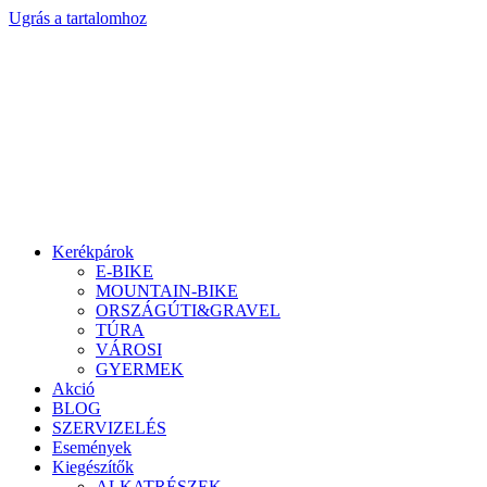
Ugrás a tartalomhoz
Kerékpárok
E-BIKE
MOUNTAIN-BIKE
ORSZÁGÚTI&GRAVEL
TÚRA
VÁROSI
GYERMEK
Akció
BLOG
SZERVIZELÉS
Események
Kiegészítők
ALKATRÉSZEK