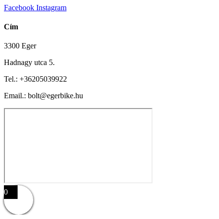
Facebook
Instagram
Cím
3300 Eger
Hadnagy utca 5.
Tel.:
+36205039922
Email.: bolt@egerbike.hu
0