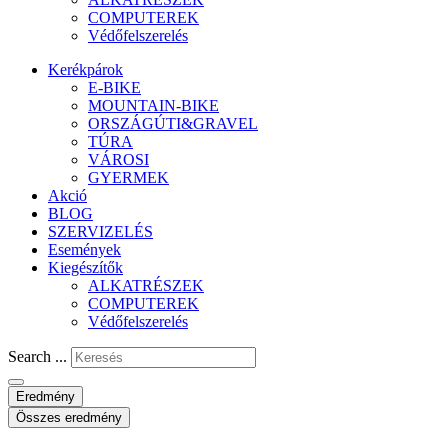
COMPUTEREK
Védőfelszerelés
Kerékpárok
E-BIKE
MOUNTAIN-BIKE
ORSZÁGÚTI&GRAVEL
TÚRA
VÁROSI
GYERMEK
Akció
BLOG
SZERVIZELÉS
Események
Kiegészítők
ALKATRÉSZEK
COMPUTEREK
Védőfelszerelés
Search ...
Eredmény
Összes eredmény