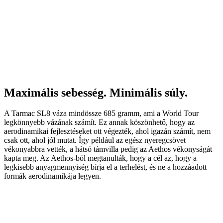
Maximális sebesség. Minimális súly.
A Tarmac SL8 váza mindössze 685 gramm, ami a World Tour
legkönnyebb vázának számít. Ez annak köszönhető, hogy az
aerodinamikai fejlesztéseket ott végezték, ahol igazán számít, nem
csak ott, ahol jól mutat. Így például az egész nyeregcsövet
vékonyabbra vették, a hátsó támvilla pedig az Aethos vékonyságát
kapta meg. Az Aethos-ból megtanulták, hogy a cél az, hogy a
legkisebb anyagmennyiség bírja el a terhelést, és ne a hozzáadott
formák aerodinamikája legyen.