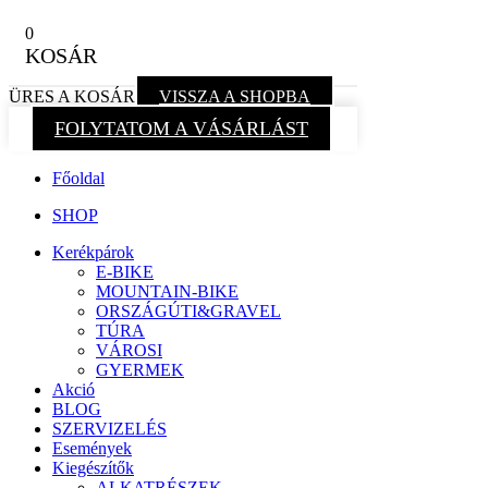
0
KOSÁR
ÜRES A KOSÁR
VISSZA A SHOPBA
FOLYTATOM A VÁSÁRLÁST
Főoldal
SHOP
Kerékpárok
E-BIKE
MOUNTAIN-BIKE
ORSZÁGÚTI&GRAVEL
TÚRA
VÁROSI
GYERMEK
Akció
BLOG
SZERVIZELÉS
Események
Kiegészítők
ALKATRÉSZEK