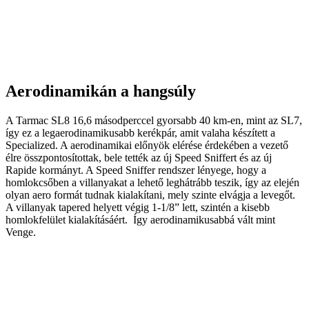
Aerodinamikán a hangsúly
A Tarmac SL8 16,6 másodperccel gyorsabb 40 km-en, mint az SL7,
így ez a legaerodinamikusabb kerékpár, amit valaha készített a
Specialized. A aerodinamikai előnyök elérése érdekében a vezető
élre összpontosítottak, bele tették az új Speed Sniffert és az új
Rapide kormányt. A Speed Sniffer rendszer lényege, hogy a
homlokcsőben a villanyakat a lehető leghátrább teszik, így az elején
olyan aero formát tudnak kialakítani, mely szinte elvágja a levegőt.
A villanyak tapered helyett végig 1-1/8” lett, szintén a kisebb
homlokfelület kialakításáért. Így aerodinamikusabbá vált mint
Venge.