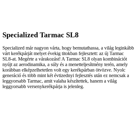
Specialized Tarmac SL8
Specialized már nagyon várta, hogy bemutathassa, a világ leginkább
várt kerékpárját melyet évekig titokban fejlesztett: az új Tarmac
SL8-at. Megérte a várakozást! A Tarmac SL8 olyan kombinációt
nyújt az aerodinamika, a súly és a menetteljesítmény terén, amely
korábban elképzelhetetlen volt egy kerékpárban ötvözve. Nyolc
generáció és több mint két évtizednyi fejlesztés után ez nemcsak a
leggyorsabb Tarmac, amit valaha készítettek, hanem a világ
leggyorsabb versenykerékpárja is jelenleg.