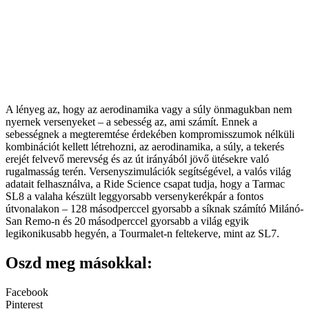
A lényeg az, hogy az aerodinamika vagy a súly önmagukban nem
nyernek versenyeket – a sebesség az, ami számít. Ennek a
sebességnek a megteremtése érdekében kompromisszumok nélküli
kombinációt kellett létrehozni, az aerodinamika, a súly, a tekerés
erejét felvevő merevség és az út irányából jövő ütésekre való
rugalmasság terén. Versenyszimulációk segítségével, a valós világ
adatait felhasználva, a Ride Science csapat tudja, hogy a Tarmac
SL8 a valaha készült leggyorsabb versenykerékpár a fontos
útvonalakon – 128 másodperccel gyorsabb a síknak számító Milánó-
San Remo-n és 20 másodperccel gyorsabb a világ egyik
legikonikusabb hegyén, a Tourmalet-n feltekerve, mint az SL7.
Oszd meg másokkal:
Facebook
Pinterest