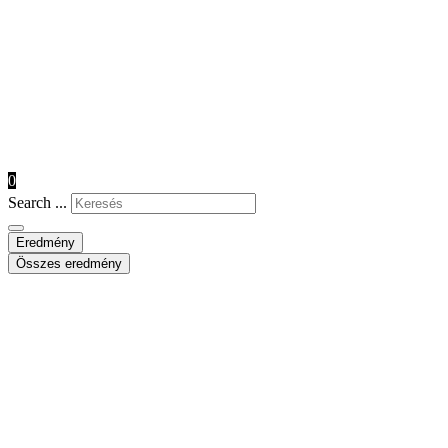
0
Search ...
Eredmény
Összes eredmény