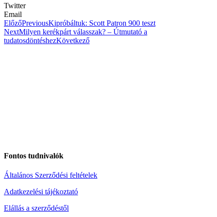
Twitter
Email
Előző
Previous
Kipróbáltuk: Scott Patron 900 teszt
Next
Milyen kerékpárt válasszak? – Útmutató a
tudatosdöntéshez
Következő
Fontos tudnivalók
Általános Szerződési feltételek
Adatkezelési tájékoztató
Elállás a szerződéstől