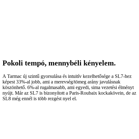
Pokoli tempó, mennybéli kényelem.
A Tarmac új szintű gyorsulása és intuitív kezelhetősége a SL7-hez
képest 33%-al jobb, ami a merevség/tömeg arány javulásnak
köszönhető. 6%-al rugalmasabb, ami egyedi, sima vezetési élményt
nyújt. Már az SL7 is bizonyított a Paris-Roubaix kockakövein, de az
SL8 még ennél is több rezgést nyel el.