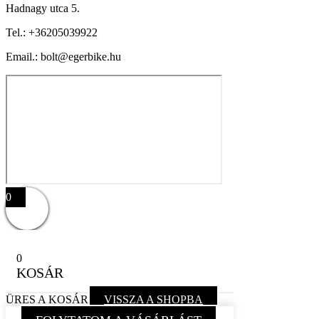
Hadnagy utca 5.
Tel.:
+36205039922
Email.: bolt@egerbike.hu
0
0
KOSÁR
ÜRES A KOSÁR
VISSZA A SHOPBA