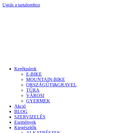
Ugrás a tartalomhoz
Kerékpárok
E-BIKE
MOUNTAIN-BIKE
ORSZÁGÚTI&GRAVEL
TÚRA
VÁROSI
GYERMEK
Akció
BLOG
SZERVIZELÉS
Események
Kiegészítők
ALKATRÉSZEK