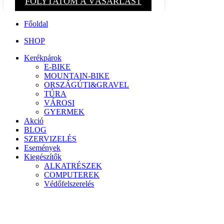
FOLYTATOM A VÁSÁRLÁST
Főoldal
SHOP
Kerékpárok
E-BIKE
MOUNTAIN-BIKE
ORSZÁGÚTI&GRAVEL
TÚRA
VÁROSI
GYERMEK
Akció
BLOG
SZERVIZELÉS
Események
Kiegészítők
ALKATRÉSZEK
COMPUTEREK
Védőfelszerelés