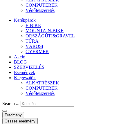
COMPUTEREK
Védőfelszerelés
Kerékpárok
E-BIKE
MOUNTAIN-BIKE
ORSZÁGÚTI&GRAVEL
TÚRA
VÁROSI
GYERMEK
Akció
BLOG
SZERVIZELÉS
Események
Kiegészítők
ALKATRÉSZEK
COMPUTEREK
Védőfelszerelés
Search ...
Eredmény
Összes eredmény