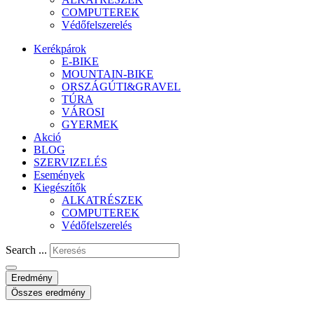
COMPUTEREK
Védőfelszerelés
Kerékpárok
E-BIKE
MOUNTAIN-BIKE
ORSZÁGÚTI&GRAVEL
TÚRA
VÁROSI
GYERMEK
Akció
BLOG
SZERVIZELÉS
Események
Kiegészítők
ALKATRÉSZEK
COMPUTEREK
Védőfelszerelés
Search ...
Eredmény
Összes eredmény