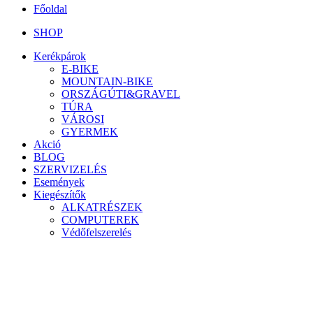
Főoldal
SHOP
Kerékpárok
E-BIKE
MOUNTAIN-BIKE
ORSZÁGÚTI&GRAVEL
TÚRA
VÁROSI
GYERMEK
Akció
BLOG
SZERVIZELÉS
Események
Kiegészítők
ALKATRÉSZEK
COMPUTEREK
Védőfelszerelés