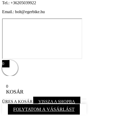
Tel.:
+36205039922
Email.: bolt@egerbike.hu
0
0
KOSÁR
ÜRES A KOSÁR
VISSZA A SHOPBA
FOLYTATOM A VÁSÁRLÁST