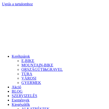
Ugrás a tartalomhoz
Kerékpárok
E-BIKE
MOUNTAIN-BIKE
ORSZÁGÚTI&GRAVEL
TÚRA
VÁROSI
GYERMEK
Akció
BLOG
SZERVIZELÉS
Események
Kiegészítők
ALKATRÉSZEK