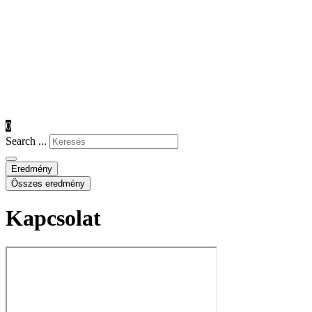
0
Search ...
Eredmény
Összes eredmény
Kapcsolat