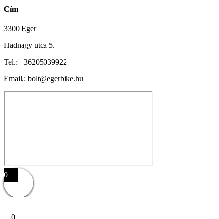
Cím
3300 Eger
Hadnagy utca 5.
Tel.:
+36205039922
Email.: bolt@egerbike.hu
0
0