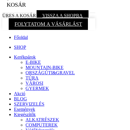
KOSÁR
ÜRES A KOSÁR
VISSZA A SHOPBA
FOLYTATOM A VÁSÁRLÁST
Főoldal
SHOP
Kerékpárok
E-BIKE
MOUNTAIN-BIKE
ORSZÁGÚTI&GRAVEL
TÚRA
VÁROSI
GYERMEK
Akció
BLOG
SZERVIZELÉS
Események
Kiegészítők
ALKATRÉSZEK
COMPUTEREK