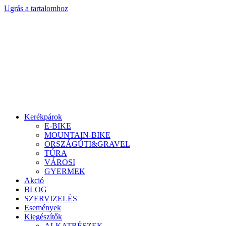
Ugrás a tartalomhoz
Kerékpárok
E-BIKE
MOUNTAIN-BIKE
ORSZÁGÚTI&GRAVEL
TÚRA
VÁROSI
GYERMEK
Akció
BLOG
SZERVIZELÉS
Események
Kiegészítők
ALKATRÉSZEK