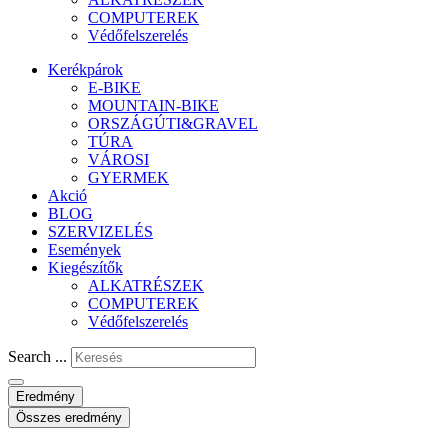
COMPUTEREK
Védőfelszerelés
Kerékpárok
E-BIKE
MOUNTAIN-BIKE
ORSZÁGÚTI&GRAVEL
TÚRA
VÁROSI
GYERMEK
Akció
BLOG
SZERVIZELÉS
Események
Kiegészítők
ALKATRÉSZEK
COMPUTEREK
Védőfelszerelés
Search ...
Eredmény
Összes eredmény