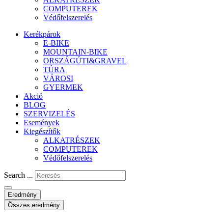
COMPUTEREK
Védőfelszerelés
Kerékpárok
E-BIKE
MOUNTAIN-BIKE
ORSZÁGÚTI&GRAVEL
TÚRA
VÁROSI
GYERMEK
Akció
BLOG
SZERVIZELÉS
Események
Kiegészítők
ALKATRÉSZEK
COMPUTEREK
Védőfelszerelés
Search ...
Eredmény
Összes eredmény