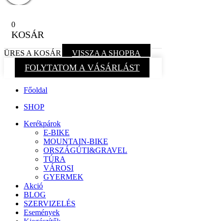
0
KOSÁR
ÜRES A KOSÁR
VISSZA A SHOPBA
FOLYTATOM A VÁSÁRLÁST
Főoldal
SHOP
Kerékpárok
E-BIKE
MOUNTAIN-BIKE
ORSZÁGÚTI&GRAVEL
TÚRA
VÁROSI
GYERMEK
Akció
BLOG
SZERVIZELÉS
Események