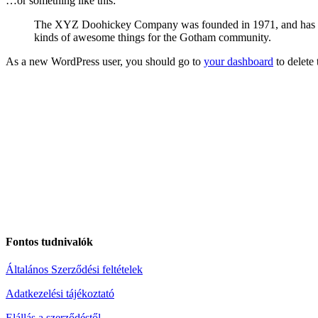
…or something like this:
The XYZ Doohickey Company was founded in 1971, and has been
kinds of awesome things for the Gotham community.
As a new WordPress user, you should go to
your dashboard
to delete
Fontos tudnivalók
Általános Szerződési feltételek
Adatkezelési tájékoztató
Elállás a szerződéstől