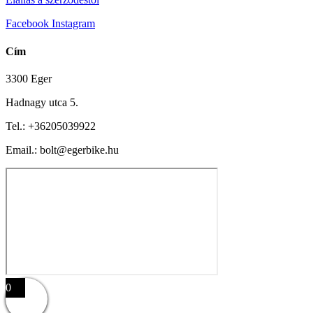
Facebook
Instagram
Cím
3300 Eger
Hadnagy utca 5.
Tel.:
+36205039922
Email.: bolt@egerbike.hu
0