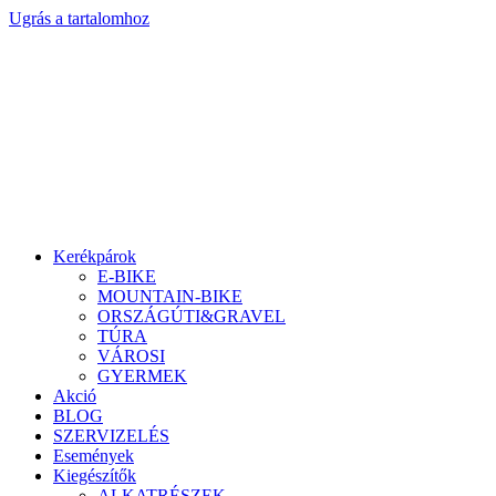
Ugrás a tartalomhoz
Kerékpárok
E-BIKE
MOUNTAIN-BIKE
ORSZÁGÚTI&GRAVEL
TÚRA
VÁROSI
GYERMEK
Akció
BLOG
SZERVIZELÉS
Események
Kiegészítők
ALKATRÉSZEK