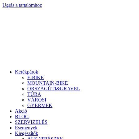
Ugrás a tartalomhoz
Kerékpárok
E-BIKE
MOUNTAIN-BIKE
ORSZÁGÚTI&GRAVEL
TÚRA
VÁROSI
GYERMEK
Akció
BLOG
SZERVIZELÉS
Események
Kiegészítők
ALKATRÉSZEK