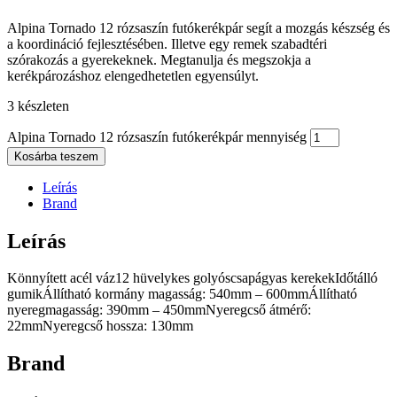
Alpina Tornado 12 rózsaszín futókerékpár segít a mozgás készség és
a koordináció fejlesztésében. Illetve egy remek szabadtéri
szórakozás a gyerekeknek. Megtanulja és megszokja a
kerékpározáshoz elengedhetetlen egyensúlyt.
3 készleten
Alpina Tornado 12 rózsaszín futókerékpár mennyiség
Kosárba teszem
Leírás
Brand
Leírás
Könnyített acél váz12 hüvelykes golyóscsapágyas kerekekIdőtálló
gumikÁllítható kormány magasság: 540mm – 600mmÁllítható
nyeregmagasság: 390mm – 450mmNyeregcső átmérő:
22mmNyeregcső hossza: 130mm
Brand