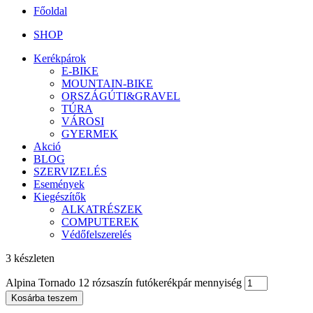
Főoldal
SHOP
Kerékpárok
E-BIKE
MOUNTAIN-BIKE
ORSZÁGÚTI&GRAVEL
TÚRA
VÁROSI
GYERMEK
Akció
BLOG
SZERVIZELÉS
Események
Kiegészítők
ALKATRÉSZEK
COMPUTEREK
Védőfelszerelés
3 készleten
Alpina Tornado 12 rózsaszín futókerékpár mennyiség
Kosárba teszem