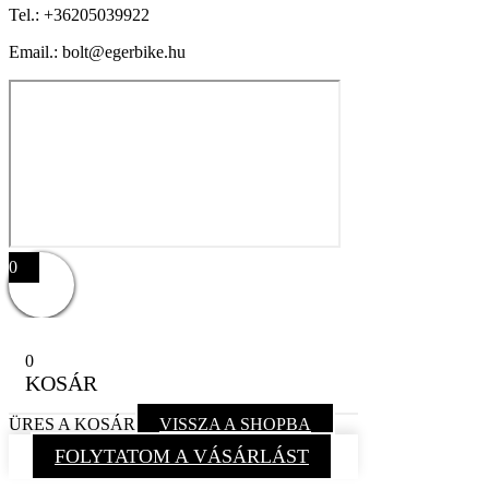
Tel.:
+36205039922
Email.: bolt@egerbike.hu
0
0
KOSÁR
ÜRES A KOSÁR
VISSZA A SHOPBA
FOLYTATOM A VÁSÁRLÁST