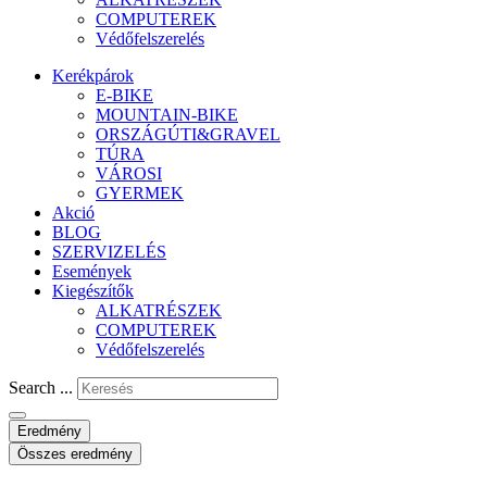
COMPUTEREK
Védőfelszerelés
Kerékpárok
E-BIKE
MOUNTAIN-BIKE
ORSZÁGÚTI&GRAVEL
TÚRA
VÁROSI
GYERMEK
Akció
BLOG
SZERVIZELÉS
Események
Kiegészítők
ALKATRÉSZEK
COMPUTEREK
Védőfelszerelés
Search ...
Eredmény
Összes eredmény