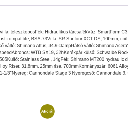
villa: teleszkóposFék: Hidraulikus tárcsafékVáz: SmartForm C3 
r post compatible, BSA-73Villa: SR Suntour XCT DS, 100mm, coil
ső váltó: Shimano Altus, 34.9 clampHátsó váltó: Shimano Acer
speedAbroncs: WTB SX19, 32hKerékpár külső: Schwalbe Rocket 
05Küllő: Stainless Steel, 14gFék: Shimano MT200 hydraulic 
lloy Riser, 31.8mm, 25mm rise, 700mmKormányszár: 6061 Alloy
1-1/8″Nyereg: Cannondale Stage 3 Nyeregcső: Cannondale 3, 
Akció!