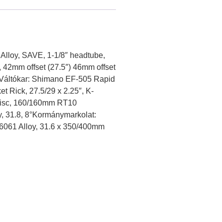
Alloy, SAVE, 1-1/8″ headtube,
, 42mm offset (27.5″) 46mm offset
aVáltókar: Shimano EF-505 Rapid
Rick, 27.5/29 x 2.25″, K-
disc, 160/160mm RT10
, 31.8, 8°Kormánymarkolat:
6061 Alloy, 31.6 x 350/400mm