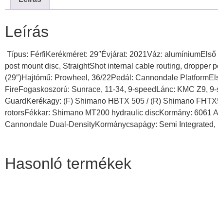
Leírás
Típus: FérfiKerékméret: 29″Évjárat: 2021Váz: alumíniumElső 
post mount disc, StraightShot internal cable routing, droppe
(29″)Hajtómű: Prowheel, 36/22Pedál: Cannondale PlatformEl
FireFogaskoszorú: Sunrace, 11-34, 9-speedLánc: KMC Z9, 9-
GuardKerékagy: (F) Shimano HBTX 505 / (R) Shimano FHTX5
rotorsFékkar: Shimano MT200 hydraulic discKormány: 6061 A
Cannondale Dual-DensityKormánycsapágy: Semi Integrated, 
Hasonló termékek