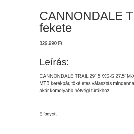
CANNONDALE TRA
fekete
329.990
Ft
Leírás:
CANNONDALE TRAIL 29″ 5 /XS-S 27,5′ M-XL 
MTB kerékpár, tökéletes választás mindenna
akár komolyabb hétvégi túrákhoz.
Elfogyott