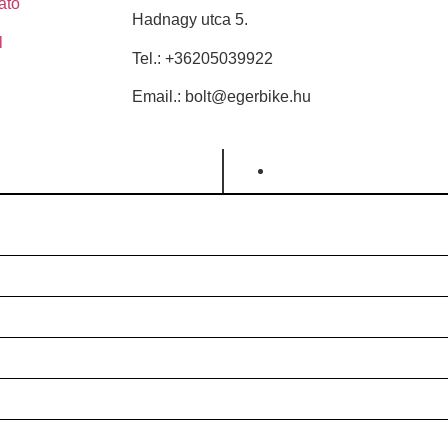
ató
Hadnagy utca 5.
l
Tel.:
+36205039922
Email.: bolt@egerbike.hu