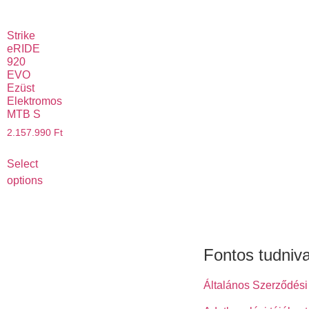
Strike
eRIDE
920
EVO
Ezüst
Elektromos
MTB S
2.157.990
Ft
Select
options
Fontos tudniv
Általános Szerződési 