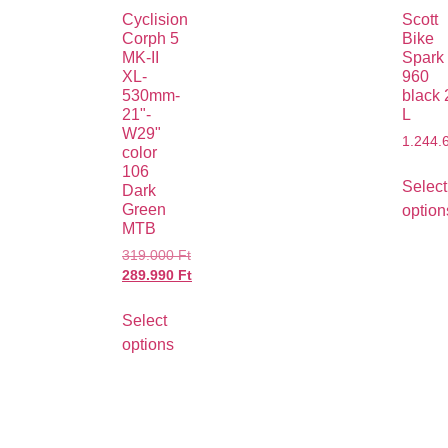
Cyclision
Scott
Corph 5
Bike
MK-II
Spark
XL-
960
530mm-
black 
21"-
L
W29"
1.244.
color
106
Select
Dark
Green
option
MTB
319.000
Ft
289.990
Ft
Select
options