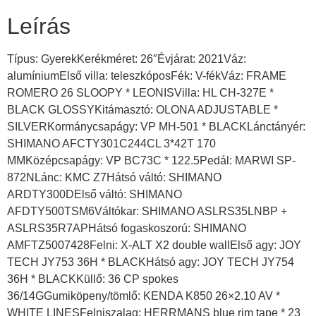
Leírás
Típus: GyerekKerékméret: 26″Évjárat: 2021Váz:
alumíniumElső villa: teleszkóposFék: V-fékVáz: FRAME
ROMERO 26 SLOOPY * LEONISVilla: HL CH-327E *
BLACK GLOSSYKitámasztó: OLONA ADJUSTABLE *
SILVERKormánycsapágy: VP MH-501 * BLACKLánctányér:
SHIMANO AFCTY301C244CL 3*42T 170
MMKözépcsapágy: VP BC73C * 122.5Pedál: MARWI SP-
872NLánc: KMC Z7Hátsó váltó: SHIMANO
ARDTY300DElső váltó: SHIMANO
AFDTY500TSM6Váltókar: SHIMANO ASLRS35LNBP +
ASLRS35R7APHátsó fogaskoszorú: SHIMANO
AMFTZ5007428Felni: X-ALT X2 double wallElső agy: JOY
TECH JY753 36H * BLACKHátsó agy: JOY TECH JY754
36H * BLACKKüllő: 36 CP spokes
36/14GGumiköpeny/tömlő: KENDA K850 26×2.10 AV *
WHITE LINESFelniszalag: HERRMANS blue rim tape * 23