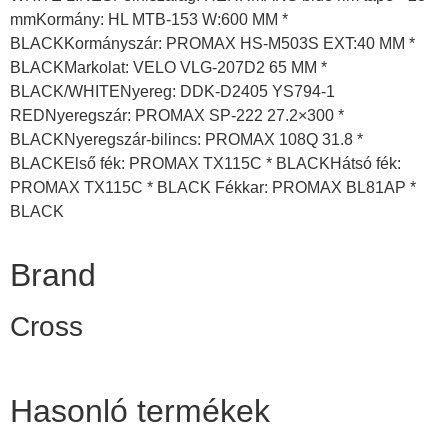
mmKormány: HL MTB-153 W:600 MM *
BLACKKormányszár: PROMAX HS-M503S EXT:40 MM *
BLACKMarkolat: VELO VLG-207D2 65 MM *
BLACK/WHITENyereg: DDK-D2405 YS794-1
REDNyeregszár: PROMAX SP-222 27.2×300 *
BLACKNyeregszár-bilincs: PROMAX 108Q 31.8 *
BLACKElső fék: PROMAX TX115C * BLACKHátsó fék:
PROMAX TX115C * BLACK Fékkar: PROMAX BL81AP *
BLACK
Brand
Cross
Hasonló termékek