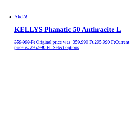
Akció!
KELLYS Phanatic 50 Anthracite L
359.990
Ft
Original price was: 359.990 Ft.
295.990
Ft
Current
price is: 295.990 Ft.
Select options