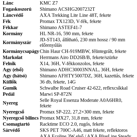
Lánc
KMC Z7
Fogaskoszorú
Shimano ACSHG2007232T
Láncvédő
AXA Trekking Lite Line 48T, fekete
Fék
Promax TX123D, V-fék, fekete
Fékkar
Shimano ASTEF41-7
Kormány
HL NR-16, 590 mm, fekete
JD-ST143, állítható, 230 mm hossz / 90 mm
Kormányszár
előrenyúlás
Kormánycsapágy
Chin Haur CH-919MBW, félintegrált, fekete
Markolat
Herrmans Airo DD26B/B, fekete/szürke
Felnik
X14, 36H, V-fékkonzolos, fekete
Agy (első)
Shimano ADHC30003NNAL, 36H, fekete
Agy (hátsó)
Shimano AFHTY5007DZ, 36H, kazettás, fekete
Küllők
36 db, fekete, 14G
Gumik
Schwalbe Road Cruiser 42-622, reflexcsíkkal
Pedál
Marwi SP-872N
Selle Royal Essenza Moderate A0A6HR0,
Nyereg
fekete
Nyeregcső
Promax SP-222, 27,2×300 mm, fekete
Nyeregcső bilincs
Promax MX27, 31,8 mm, fekete
Csomagtartó
Racktime ECO 2.0, rugós, fekete
Sárvédő
SKS PET 700C-A46, matt fekete, reflektoros
AXA Ecoline 3W első / AXA BlueLine Steady