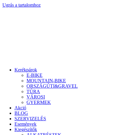
Ugrás a tartalomhoz
Kerékpárok
E-BIKE
MOUNTAIN-BIKE
ORSZÁGÚTI&GRAVEL
TÚRA
VÁROSI
GYERMEK
Akció
BLOG
SZERVIZELÉS
Események
Kiegészítők
ALKATRÉSZEK