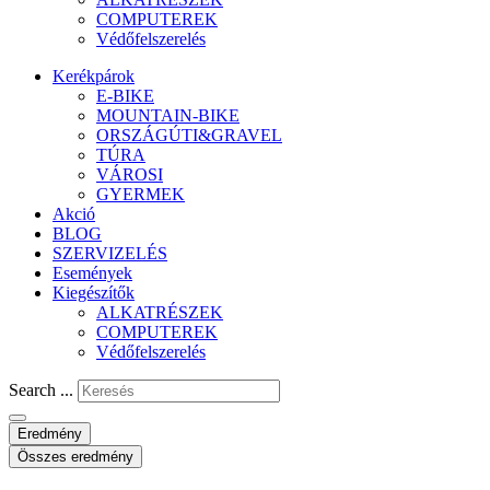
COMPUTEREK
Védőfelszerelés
Kerékpárok
E-BIKE
MOUNTAIN-BIKE
ORSZÁGÚTI&GRAVEL
TÚRA
VÁROSI
GYERMEK
Akció
BLOG
SZERVIZELÉS
Események
Kiegészítők
ALKATRÉSZEK
COMPUTEREK
Védőfelszerelés
Search ...
Eredmény
Összes eredmény