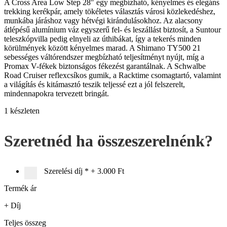
A Cross Area Low Step 28″ egy megbízható, kényelmes és elegáns
trekking kerékpár, amely tökéletes választás városi közlekedéshez,
munkába járáshoz vagy hétvégi kirándulásokhoz. Az alacsony
átlépésű alumínium váz egyszerű fel- és leszállást biztosít, a Suntour
teleszkópvilla pedig elnyeli az úthibákat, így a tekerés minden
körülmények között kényelmes marad. A Shimano TY500 21
sebességes váltórendszer megbízható teljesítményt nyújt, míg a
Promax V-fékek biztonságos fékezést garantálnak. A Schwalbe
Road Cruiser reflexcsíkos gumik, a Racktime csomagtartó, valamint
a világítás és kitámasztó teszik teljessé ezt a jól felszerelt,
mindennapokra tervezett bringát.
1 készleten
Szeretnéd ha összeszerelnénk?
Szerelési díj
*
+
3.000 Ft
Termék ár
+ Díj
Teljes összeg