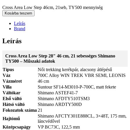
Cross Area Low Step 46cm, 21seb, TY500 mennyiség
Kosárba teszem
Leírás
Brand
Leírás
Cross Area Low Step 28″ 46 cm, 21 sebességes Shimano
TY500 – Műszaki adatok
Típus
Női trekking kerékpár, alacsony átlépésű
Váz
700C Alloy WIN TREK VBR SEMI, LEONIS
Vázméret
46 cm
Villa
Suntour SF14-M3010-P-700C, matt fekete
Váltókar
Shimano ASTEF41-7
Első váltó
Shimano AFDTY510TSM3
Hátsó váltó
Shimano ARDTY500D
Fokozatok száma
21
Shimano AFCTY301E888CL, 3×48T, 175 mm,
Hajtómű
láncvédővel
Középcsapágy
VP BC73C, 122,5 mm