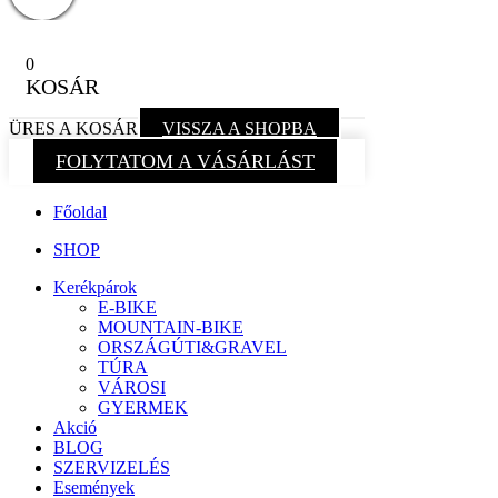
0
KOSÁR
ÜRES A KOSÁR
VISSZA A SHOPBA
FOLYTATOM A VÁSÁRLÁST
Főoldal
SHOP
Kerékpárok
E-BIKE
MOUNTAIN-BIKE
ORSZÁGÚTI&GRAVEL
TÚRA
VÁROSI
GYERMEK
Akció
BLOG
SZERVIZELÉS
Események