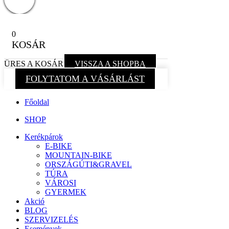
0
KOSÁR
ÜRES A KOSÁR
VISSZA A SHOPBA
FOLYTATOM A VÁSÁRLÁST
Főoldal
SHOP
Kerékpárok
E-BIKE
MOUNTAIN-BIKE
ORSZÁGÚTI&GRAVEL
TÚRA
VÁROSI
GYERMEK
Akció
BLOG
SZERVIZELÉS
Események