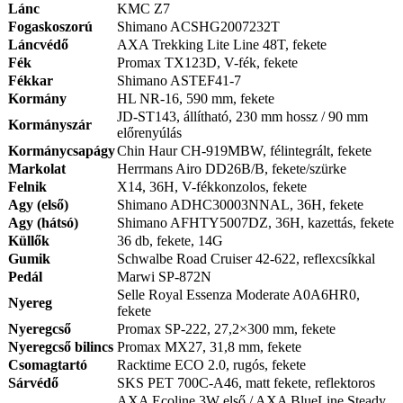
Lánc
KMC Z7
Fogaskoszorú
Shimano ACSHG2007232T
Láncvédő
AXA Trekking Lite Line 48T, fekete
Fék
Promax TX123D, V-fék, fekete
Fékkar
Shimano ASTEF41-7
Kormány
HL NR-16, 590 mm, fekete
JD-ST143, állítható, 230 mm hossz / 90 mm
Kormányszár
előrenyúlás
Kormánycsapágy
Chin Haur CH-919MBW, félintegrált, fekete
Markolat
Herrmans Airo DD26B/B, fekete/szürke
Felnik
X14, 36H, V-fékkonzolos, fekete
Agy (első)
Shimano ADHC30003NNAL, 36H, fekete
Agy (hátsó)
Shimano AFHTY5007DZ, 36H, kazettás, fekete
Küllők
36 db, fekete, 14G
Gumik
Schwalbe Road Cruiser 42-622, reflexcsíkkal
Pedál
Marwi SP-872N
Selle Royal Essenza Moderate A0A6HR0,
Nyereg
fekete
Nyeregcső
Promax SP-222, 27,2×300 mm, fekete
Nyeregcső bilincs
Promax MX27, 31,8 mm, fekete
Csomagtartó
Racktime ECO 2.0, rugós, fekete
Sárvédő
SKS PET 700C-A46, matt fekete, reflektoros
AXA Ecoline 3W első / AXA BlueLine Steady