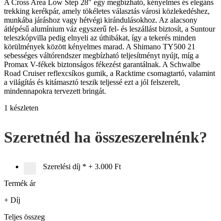
A Cross Area Low Step 28″ egy megbízható, kényelmes és elegáns
trekking kerékpár, amely tökéletes választás városi közlekedéshez,
munkába járáshoz vagy hétvégi kirándulásokhoz. Az alacsony
átlépésű alumínium váz egyszerű fel- és leszállást biztosít, a Suntour
teleszkópvilla pedig elnyeli az úthibákat, így a tekerés minden
körülmények között kényelmes marad. A Shimano TY500 21
sebességes váltórendszer megbízható teljesítményt nyújt, míg a
Promax V-fékek biztonságos fékezést garantálnak. A Schwalbe
Road Cruiser reflexcsíkos gumik, a Racktime csomagtartó, valamint
a világítás és kitámasztó teszik teljessé ezt a jól felszerelt,
mindennapokra tervezett bringát.
1 készleten
Szeretnéd ha összeszerelnénk?
Szerelési díj
*
+
3.000 Ft
Termék ár
+ Díj
Teljes összeg