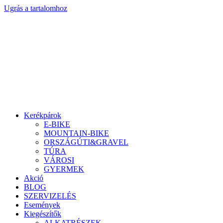
Ugrás a tartalomhoz
Kerékpárok
E-BIKE
MOUNTAIN-BIKE
ORSZÁGÚTI&GRAVEL
TÚRA
VÁROSI
GYERMEK
Akció
BLOG
SZERVIZELÉS
Események
Kiegészítők
ALKATRÉSZEK