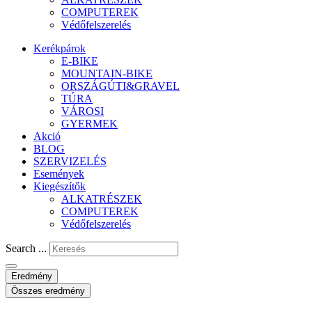
COMPUTEREK
Védőfelszerelés
Kerékpárok
E-BIKE
MOUNTAIN-BIKE
ORSZÁGÚTI&GRAVEL
TÚRA
VÁROSI
GYERMEK
Akció
BLOG
SZERVIZELÉS
Események
Kiegészítők
ALKATRÉSZEK
COMPUTEREK
Védőfelszerelés
Search ...
Eredmény
Összes eredmény