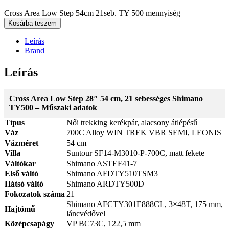
Cross Area Low Step 54cm 21seb. TY 500 mennyiség
Kosárba teszem
Leírás
Brand
Leírás
Cross Area Low Step 28″ 54 cm, 21 sebességes Shimano
TY500 – Műszaki adatok
Típus
Női trekking kerékpár, alacsony átlépésű
Váz
700C Alloy WIN TREK VBR SEMI, LEONIS
Vázméret
54 cm
Villa
Suntour SF14-M3010-P-700C, matt fekete
Váltókar
Shimano ASTEF41-7
Első váltó
Shimano AFDTY510TSM3
Hátsó váltó
Shimano ARDTY500D
Fokozatok száma
21
Shimano AFCTY301E888CL, 3×48T, 175 mm,
Hajtómű
láncvédővel
Középcsapágy
VP BC73C, 122,5 mm