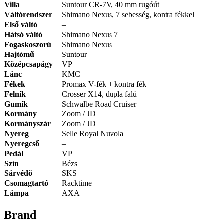
Villa
Suntour CR-7V, 40 mm rugóút
Váltórendszer
Shimano Nexus, 7 sebesség, kontra fékkel
Első váltó
–
Hátsó váltó
Shimano Nexus 7
Fogaskoszorú
Shimano Nexus
Hajtómű
Suntour
Középcsapágy
VP
Lánc
KMC
Fékek
Promax V-fék + kontra fék
Felnik
Crosser X14, dupla falú
Gumik
Schwalbe Road Cruiser
Kormány
Zoom / JD
Kormányszár
Zoom / JD
Nyereg
Selle Royal Nuvola
Nyeregcső
–
Pedál
VP
Szín
Bézs
Sárvédő
SKS
Csomagtartó
Racktime
Lámpa
AXA
Brand