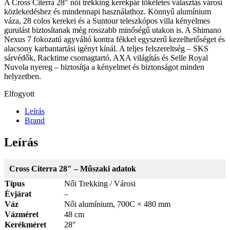
A Cross Citerra 28″ női trekking kerékpár tökéletes választás városi
közlekedéshez és mindennapi használathoz. Könnyű alumínium
váza, 28 colos kerekei és a Suntour teleszkópos villa kényelmes
gurulást biztosítanak még rosszabb minőségű utakon is. A Shimano
Nexus 7 fokozatú agyváltó kontra fékkel egyszerű kezelhetőséget és
alacsony karbantartási igényt kínál. A teljes felszereltség – SKS
sárvédők, Racktime csomagtartó, AXA világítás és Selle Royal
Nuvola nyereg – biztosítja a kényelmet és biztonságot minden
helyzetben.
Elfogyott
Leírás
Brand
Leírás
Cross Citerra 28″ – Műszaki adatok
Típus
Női Trekking / Városi
Évjárat
–
Váz
Női alumínium, 700C × 480 mm
Vázméret
48 cm
Kerékméret
28″