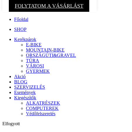
FOLYTATOM A VÁSÁRLÁST
Főoldal
SHOP
Kerékpárok
E-BIKE
MOUNTAIN-BIKE
ORSZÁGÚTI&GRAVEL
TÚRA
VÁROSI
GYERMEK
Akció
BLOG
SZERVIZELÉS
Események
Kiegészítők
ALKATRÉSZEK
COMPUTEREK
Védőfelszerelés
Elfogyott