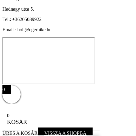
Hadnagy utca 5.
Tel.:
+36205039922
Email.: bolt@egerbike.hu
0
0
KOSÁR
ÜRES A KOSÁR
VISSZA A SHOPBA