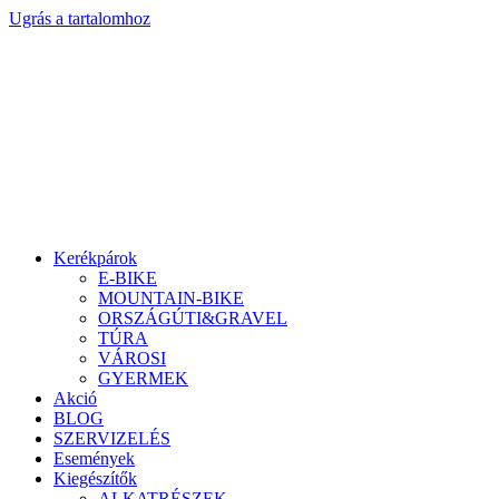
Ugrás a tartalomhoz
Kerékpárok
E-BIKE
MOUNTAIN-BIKE
ORSZÁGÚTI&GRAVEL
TÚRA
VÁROSI
GYERMEK
Akció
BLOG
SZERVIZELÉS
Események
Kiegészítők
ALKATRÉSZEK