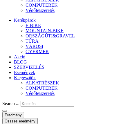
COMPUTEREK
Védőfelszerelés
Kerékpárok
E-BIKE
MOUNTAIN-BIKE
ORSZÁGÚTI&GRAVEL
TÚRA
VÁROSI
GYERMEK
Akció
BLOG
SZERVIZELÉS
Események
Kiegészítők
ALKATRÉSZEK
COMPUTEREK
Védőfelszerelés
Search ...
Eredmény
Összes eredmény