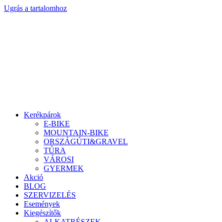
Ugrás a tartalomhoz
Kerékpárok
E-BIKE
MOUNTAIN-BIKE
ORSZÁGÚTI&GRAVEL
TÚRA
VÁROSI
GYERMEK
Akció
BLOG
SZERVIZELÉS
Események
Kiegészítők
ALKATRÉSZEK