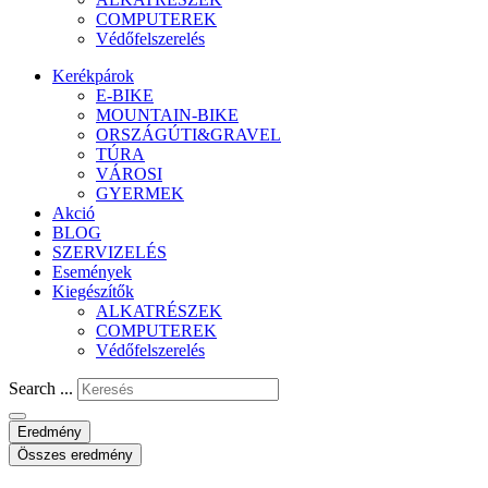
COMPUTEREK
Védőfelszerelés
Kerékpárok
E-BIKE
MOUNTAIN-BIKE
ORSZÁGÚTI&GRAVEL
TÚRA
VÁROSI
GYERMEK
Akció
BLOG
SZERVIZELÉS
Események
Kiegészítők
ALKATRÉSZEK
COMPUTEREK
Védőfelszerelés
Search ...
Eredmény
Összes eredmény