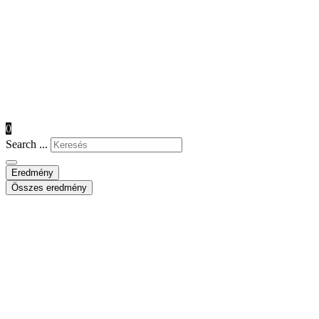
0
Search ...
Eredmény
Összes eredmény