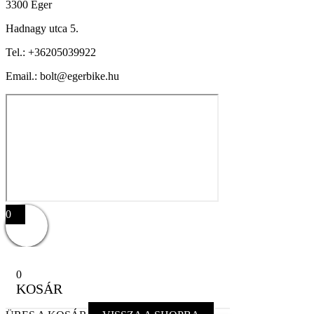
3300 Eger
Hadnagy utca 5.
Tel.:
+36205039922
Email.: bolt@egerbike.hu
0
0
KOSÁR