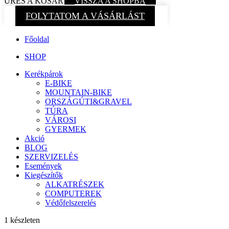
ÜRES A KOSÁR
VISSZA A SHOPBA
FOLYTATOM A VÁSÁRLÁST
Főoldal
SHOP
Kerékpárok
E-BIKE
MOUNTAIN-BIKE
ORSZÁGÚTI&GRAVEL
TÚRA
VÁROSI
GYERMEK
Akció
BLOG
SZERVIZELÉS
Események
Kiegészítők
ALKATRÉSZEK
COMPUTEREK
Védőfelszerelés
1 készleten