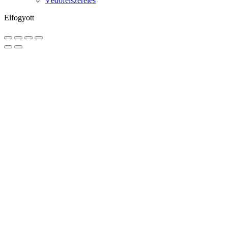
Védőfelszerelés
Elfogyott