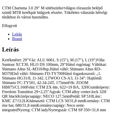
CTM Charisma 3.0 29″ M sötétszürke/világos rózsaszín belépő
szintű MTB kerékpár hülgyek részére. Tökéletes választás hétvégi
túrákhoz és városi használtra.
Elfogyott
Leírás
Brand
Leírás
Kerékméret: 29″Váz: ALU 6061, S (15″), M (17″), L (19″)Villa:
Suntour XCT30, HLO DS 100mm, 29″Hátsó rugóstag: Váltókar:
Shimano Altus SL-M310/8sp.Hátsó váltó: Shimano Altus RD-
M370Első váltó: Shimano FD-TY700Hátsó fogaskoszorú: „1.
Shimano HG31/8, 11-342. LTWOO CS-A3, 11-34”: Hajtómű:
Shimano FC-TY501, 42-34-24T, 175mmFék: ZOOM
HB875/CL160Felni: CTM ZX-lite, 622×19 BA, 32HGumiköpeny:
Freedom Transition 29×2,25″Agyak: CTM alloy center-lock 32H
QR blackKözépcsapágy: NECO 127,5mmPedál: SP 510Lánc:
KMC Z7/112LKitámasztó: CTM LCS 50/31,8 mmKormány: CTM
rise bar, 680/31,8 mmKormánycsapágy: Neco semi-
integratedNyereg: CTM ladyNyeregszár: CTM SP 350×31,6 mm