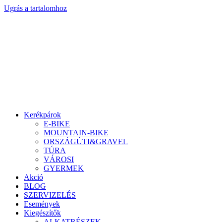
Ugrás a tartalomhoz
Kerékpárok
E-BIKE
MOUNTAIN-BIKE
ORSZÁGÚTI&GRAVEL
TÚRA
VÁROSI
GYERMEK
Akció
BLOG
SZERVIZELÉS
Események
Kiegészítők
ALKATRÉSZEK