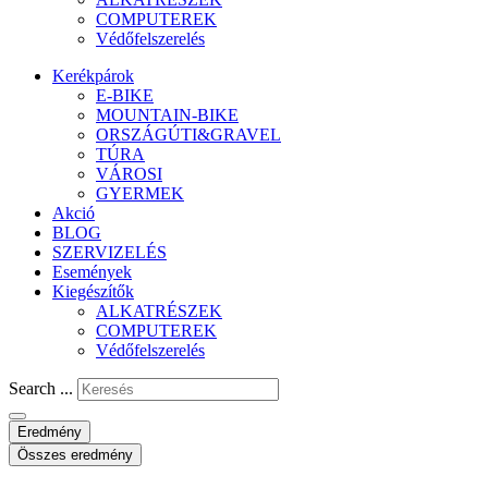
COMPUTEREK
Védőfelszerelés
Kerékpárok
E-BIKE
MOUNTAIN-BIKE
ORSZÁGÚTI&GRAVEL
TÚRA
VÁROSI
GYERMEK
Akció
BLOG
SZERVIZELÉS
Események
Kiegészítők
ALKATRÉSZEK
COMPUTEREK
Védőfelszerelés
Search ...
Eredmény
Összes eredmény