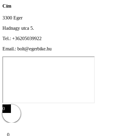
Cím
3300 Eger
Hadnagy utca 5.
Tel.:
+36205039922
Email.: bolt@egerbike.hu
0
0