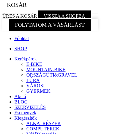
KOSÁR
ÜRES A KOSÁR
VISSZA A SHOPBA
FOLYTATOM A VÁSÁRLÁST
Főoldal
SHOP
Kerékpárok
E-BIKE
MOUNTAIN-BIKE
ORSZÁGÚTI&GRAVEL
TÚRA
VÁROSI
GYERMEK
Akció
BLOG
SZERVIZELÉS
Események
Kiegészítők
ALKATRÉSZEK
COMPUTEREK