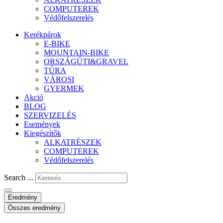
COMPUTEREK
Védőfelszerelés
Kerékpárok
E-BIKE
MOUNTAIN-BIKE
ORSZÁGÚTI&GRAVEL
TÚRA
VÁROSI
GYERMEK
Akció
BLOG
SZERVIZELÉS
Események
Kiegészítők
ALKATRÉSZEK
COMPUTEREK
Védőfelszerelés
Search ...
Eredmény
Összes eredmény