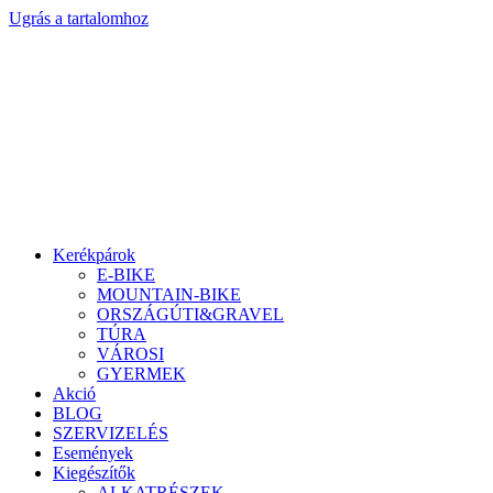
Ugrás a tartalomhoz
Kerékpárok
E-BIKE
MOUNTAIN-BIKE
ORSZÁGÚTI&GRAVEL
TÚRA
VÁROSI
GYERMEK
Akció
BLOG
SZERVIZELÉS
Események
Kiegészítők
ALKATRÉSZEK