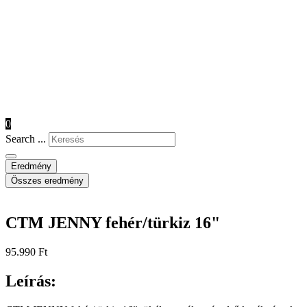
0
Search ...
Eredmény
Összes eredmény
CTM JENNY fehér/türkiz 16"
95.990
Ft
Leírás: