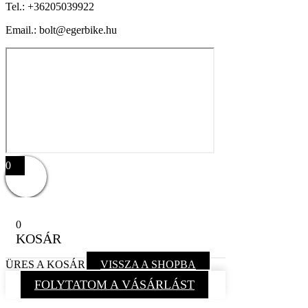
Tel.:
+36205039922
Email.: bolt@egerbike.hu
0
0
KOSÁR
ÜRES A KOSÁR
VISSZA A SHOPBA
FOLYTATOM A VÁSÁRLÁST