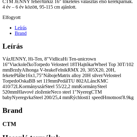
CTM JENNY fehér/türkiz 16″ tökéletes választás első kerékpárnak.
4 év – 6 év között, 95-115 cm ajánlott.
Elfogyott
Leírás
Brand
Leírás
VázJENNY, Hi-Ten, 8″VidlicaHi Ten-unicrown
16″ViackolečkoTorpedo Velosteel 18THajtókarWheel Top 30T/102
mmBrzdyAlhonga V-brakeFelnikRMX 20, 305X20, 20H,
feketePlášte16x1,75″NábojeMatrix alloy 20H silver/Velosteel
TorpedoOskaBB set 119mmPedálTU 802ALáncKMC
410/72LKormányszárSteel 55/22,2 mmKormánySteel
520mmHlavové zloženieNeco steel 1″NyeregCTM
babyNyeregvkaSteel 200/25,4 mmRýchlosti1 speedHmotnosť8.9kg
Brand
CTM