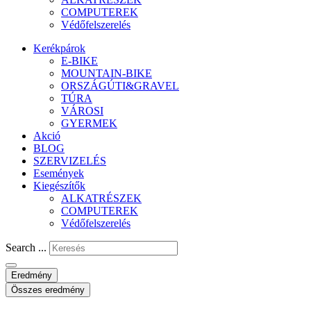
COMPUTEREK
Védőfelszerelés
Kerékpárok
E-BIKE
MOUNTAIN-BIKE
ORSZÁGÚTI&GRAVEL
TÚRA
VÁROSI
GYERMEK
Akció
BLOG
SZERVIZELÉS
Események
Kiegészítők
ALKATRÉSZEK
COMPUTEREK
Védőfelszerelés
Search ...
Eredmény
Összes eredmény