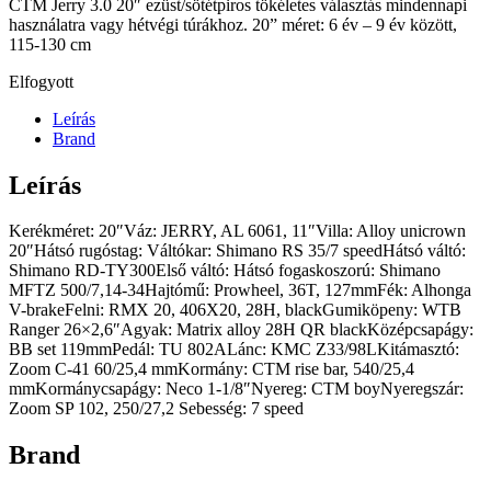
CTM Jerry 3.0 20″ ezüst/sötétpiros tökéletes választás mindennapi
használatra vagy hétvégi túrákhoz. 20” méret: 6 év – 9 év között,
115-130 cm
Elfogyott
Leírás
Brand
Leírás
Kerékméret: 20″Váz: JERRY, AL 6061, 11″Villa: Alloy unicrown
20″Hátsó rugóstag: Váltókar: Shimano RS 35/7 speedHátsó váltó:
Shimano RD-TY300Első váltó: Hátsó fogaskoszorú: Shimano
MFTZ 500/7,14-34Hajtómű: Prowheel, 36T, 127mmFék: Alhonga
V-brakeFelni: RMX 20, 406X20, 28H, blackGumiköpeny: WTB
Ranger 26×2,6″Agyak: Matrix alloy 28H QR blackKözépcsapágy:
BB set 119mmPedál: TU 802ALánc: KMC Z33/98LKitámasztó:
Zoom C-41 60/25,4 mmKormány: CTM rise bar, 540/25,4
mmKormánycsapágy: Neco 1-1/8″Nyereg: CTM boyNyeregszár:
Zoom SP 102, 250/27,2 Sebesség: 7 speed
Brand