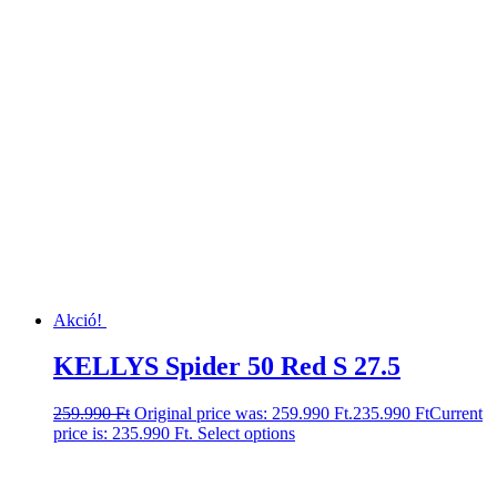
Akció!
KELLYS Spider 50 Red S 27.5
259.990
Ft
Original price was: 259.990 Ft.
235.990
Ft
Current
price is: 235.990 Ft.
Select options