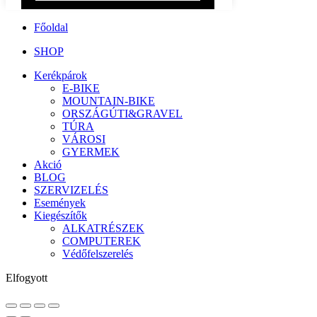
Főoldal
SHOP
Kerékpárok
E-BIKE
MOUNTAIN-BIKE
ORSZÁGÚTI&GRAVEL
TÚRA
VÁROSI
GYERMEK
Akció
BLOG
SZERVIZELÉS
Események
Kiegészítők
ALKATRÉSZEK
COMPUTEREK
Védőfelszerelés
Elfogyott