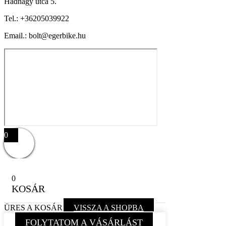
Hadnagy utca 5.
Tel.:
+36205039922
Email.: bolt@egerbike.hu
0
0
KOSÁR
ÜRES A KOSÁR
VISSZA A SHOPBA
FOLYTATOM A VÁSÁRLÁST