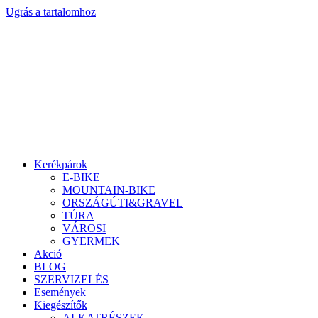
Ugrás a tartalomhoz
Kerékpárok
E-BIKE
MOUNTAIN-BIKE
ORSZÁGÚTI&GRAVEL
TÚRA
VÁROSI
GYERMEK
Akció
BLOG
SZERVIZELÉS
Események
Kiegészítők
ALKATRÉSZEK