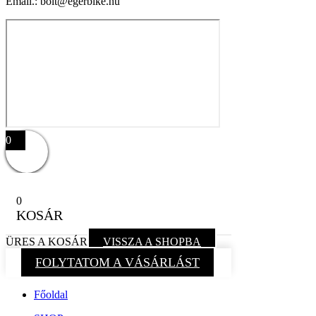
Email.: bolt@egerbike.hu
0
0
KOSÁR
ÜRES A KOSÁR
VISSZA A SHOPBA
FOLYTATOM A VÁSÁRLÁST
Főoldal