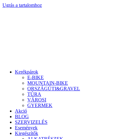
Ugrás a tartalomhoz
Kerékpárok
E-BIKE
MOUNTAIN-BIKE
ORSZÁGÚTI&GRAVEL
TÚRA
VÁROSI
GYERMEK
Akció
BLOG
SZERVIZELÉS
Események
Kiegészítők
ALKATRÉSZEK