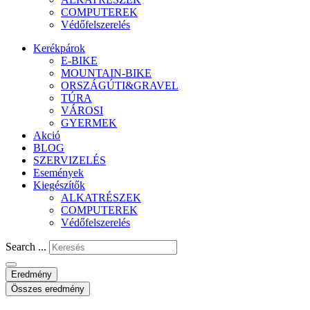
COMPUTEREK
Védőfelszerelés
Kerékpárok
E-BIKE
MOUNTAIN-BIKE
ORSZÁGÚTI&GRAVEL
TÚRA
VÁROSI
GYERMEK
Akció
BLOG
SZERVIZELÉS
Események
Kiegészítők
ALKATRÉSZEK
COMPUTEREK
Védőfelszerelés
Search ...
Eredmény
Összes eredmény