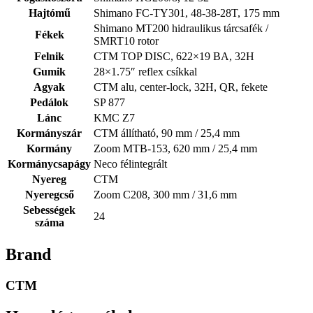
Hajtómű
Shimano FC-TY301, 48-38-28T, 175 mm
Shimano MT200 hidraulikus tárcsafék /
Fékek
SMRT10 rotor
Felnik
CTM TOP DISC, 622×19 BA, 32H
Gumik
28×1.75″ reflex csíkkal
Agyak
CTM alu, center-lock, 32H, QR, fekete
Pedálok
SP 877
Lánc
KMC Z7
Kormányszár
CTM állítható, 90 mm / 25,4 mm
Kormány
Zoom MTB-153, 620 mm / 25,4 mm
Kormánycsapágy
Neco félintegrált
Nyereg
CTM
Nyeregcső
Zoom C208, 300 mm / 31,6 mm
Sebességek
24
száma
Brand
CTM