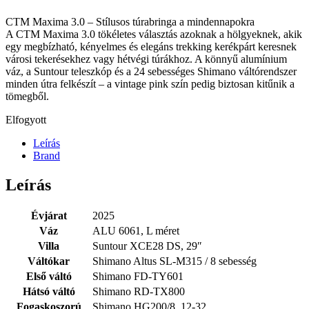
CTM Maxima 3.0 – Stílusos túrabringa a mindennapokra
A CTM Maxima 3.0 tökéletes választás azoknak a hölgyeknek, akik
egy megbízható, kényelmes és elegáns trekking kerékpárt keresnek
városi tekerésekhez vagy hétvégi túrákhoz. A könnyű alumínium
váz, a Suntour teleszkóp és a 24 sebességes Shimano váltórendszer
minden útra felkészít – a vintage pink szín pedig biztosan kitűnik a
tömegből.
Elfogyott
Leírás
Brand
Leírás
Évjárat
2025
Váz
ALU 6061, L méret
Villa
Suntour XCE28 DS, 29″
Váltókar
Shimano Altus SL-M315 / 8 sebesség
Első váltó
Shimano FD-TY601
Hátsó váltó
Shimano RD-TX800
Fogaskoszorú
Shimano HG200/8, 12-32