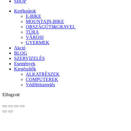
SHOP
Kerékpárok
E-BIKE
MOUNTAIN-BIKE
ORSZÁGÚTI&GRAVEL
TÚRA
VÁROSI
GYERMEK
Akció
BLOG
SZERVIZELÉS
Események
Kiegészítők
ALKATRÉSZEK
COMPUTEREK
Védőfelszerelés
Elfogyott