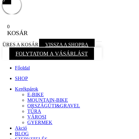
0
KOSÁR
ÜRES A KOSÁR
VISSZA A SHOPBA
FOLYTATOM A VÁSÁRLÁST
Főoldal
SHOP
Kerékpárok
E-BIKE
MOUNTAIN-BIKE
ORSZÁGÚTI&GRAVEL
TÚRA
VÁROSI
GYERMEK
Akció
BLOG