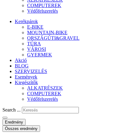
COMPUTEREK
Védőfelszerelés
Kerékpárok
E-BIKE
MOUNTAIN-BIKE
ORSZÁGÚTI&GRAVEL
TÚRA
VÁROSI
GYERMEK
Akció
BLOG
SZERVIZELÉS
Események
Kiegészítők
ALKATRÉSZEK
COMPUTEREK
Védőfelszerelés
Search ...
Eredmény
Összes eredmény