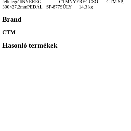
félintegráltNYEREG CTMNYEREGCSŐ CTM SP,
300×27,2mmPEDÁL SP-877SÚLY 14,3 kg
Brand
CTM
Hasonló termékek