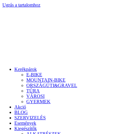
Ugrás a tartalomhoz
Kerékpárok
E-BIKE
MOUNTAIN-BIKE
ORSZÁGÚTI&GRAVEL
TÚRA
VÁROSI
GYERMEK
Akció
BLOG
SZERVIZELÉS
Események
Kiegészítők
ALKATRÉSZEK