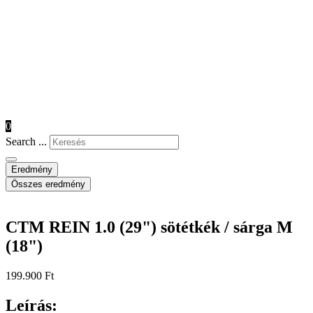
0
Search ...
Eredmény
Összes eredmény
CTM REIN 1.0 (29") sötétkék / sárga M
(18")
199.900
Ft
Leírás: