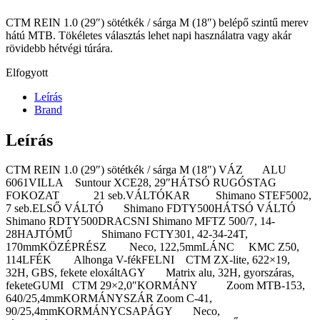
CTM REIN 1.0 (29″) sötétkék / sárga M (18″) belépő szintű merev
hátú MTB. Tökéletes választás lehet napi használatra vagy akár
rövidebb hétvégi túrára.
Elfogyott
Leírás
Brand
Leírás
CTM REIN 1.0 (29″) sötétkék / sárga M (18″) VÁZ ALU
6061VILLA Suntour XCE28, 29″HÁTSÓ RUGÓSTAG
FOKOZAT 21 seb.VÁLTÓKAR Shimano STEF5002,
7 seb.ELSŐ VÁLTÓ Shimano FDTY500HÁTSÓ VÁLTÓ
Shimano RDTY500DRACSNI Shimano MFTZ 500/7, 14-
28HAJTÓMŰ Shimano FCTY301, 42-34-24T,
170mmKÖZÉPRÉSZ Neco, 122,5mmLÁNC KMC Z50,
114LFÉK Alhonga V-fékFELNI CTM ZX-lite, 622×19,
32H, GBS, fekete eloxáltAGY Matrix alu, 32H, gyorszáras,
feketeGUMI CTM 29×2,0″KORMÁNY Zoom MTB-153,
640/25,4mmKORMÁNYSZÁR Zoom C-41,
90/25,4mmKORMÁNYCSAPÁGY Neco,