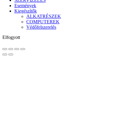
SZERVIZELÉS
Események
Kiegészítők
ALKATRÉSZEK
COMPUTEREK
Védőfelszerelés
Elfogyott