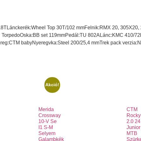
 18TLánckerék:Wheel Top 30T/102 mmFelnik:RMX 20, 305X20,
steel TorpedoOska:BB set 119mmPedál:TU 802ALánc:KMC 410/72
eg:CTM babyNyeregvka:Steel 200/25,4 mmTrek pack verzia:N
Akció!
Merida
CTM
Crossway
Rocky
10-V Se
2.0 24
I1 S-M
Junior
Selyem
MTB
Galambkék
Szürk