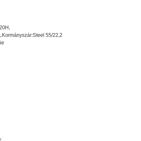
 20H,
LKormányszár:Steel 55/22,2
ie
e