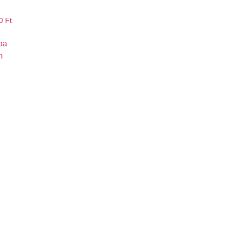
90
Ft
ba
m