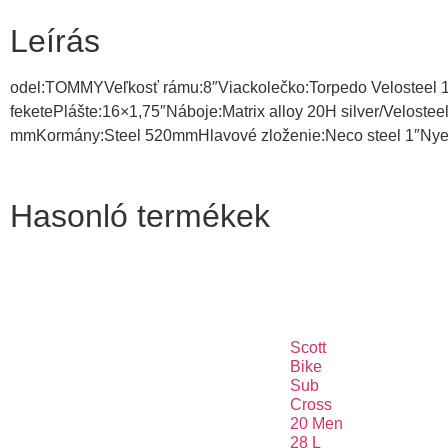
Leírás
odel:TOMMYVeľkosť rámu:8″Viackolečko:Torpedo Velosteel
feketePlášte:16×1,75″Náboje:Matrix alloy 20H silver/Velo
mmKormány:Steel 520mmHlavové zloženie:Neco steel 1″Nyer
Hasonló termékek
Scott
Bike
Sub
Cross
20 Men
28 L