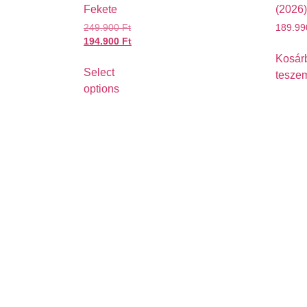
Fekete
(2026)
249.900
Ft
189.9
194.900
Ft
Kosár
Select
tesze
options