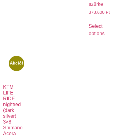
szürke
373.600
Ft
Select
options
Akció!
KTM
LIFE
RIDE
nightred
(dark
silver)
3×8
Shimano
Acera