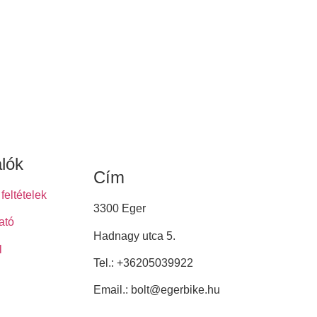
alók
Cím
feltételek
3300 Eger
ató
Hadnagy utca 5.
l
Tel.:
+36205039922
Email.: bolt@egerbike.hu