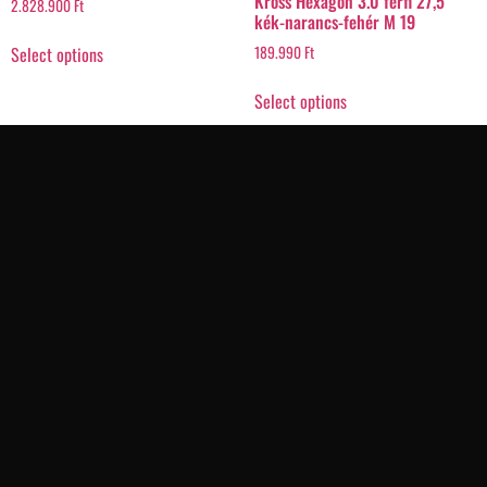
Kross Hexagon 3.0 férfi 27,5"
2.828.900
Ft
kék-narancs-fehér M 19
Select options
189.990
Ft
Select options