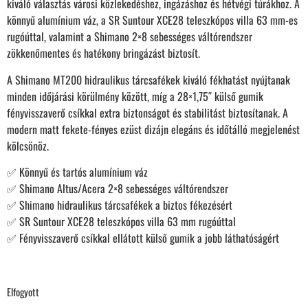
kiváló választás városi közlekedéshez, ingázáshoz és hétvégi túrákhoz. A
könnyű alumínium váz, a SR Suntour XCE28 teleszkópos villa 63 mm-es
rugóúttal, valamint a Shimano 2×8 sebességes váltórendszer
zökkenőmentes és hatékony bringázást biztosít.
A Shimano MT200 hidraulikus tárcsafékek kiváló fékhatást nyújtanak
minden időjárási körülmény között, míg a 28×1,75″ külső gumik
fényvisszaverő csíkkal extra biztonságot és stabilitást biztosítanak. A
modern matt fekete-fényes ezüst dizájn elegáns és időtálló megjelenést
kölcsönöz.
✅ Könnyű és tartós alumínium váz
✅ Shimano Altus/Acera 2×8 sebességes váltórendszer
✅ Shimano hidraulikus tárcsafékek a biztos fékezésért
✅ SR Suntour XCE28 teleszkópos villa 63 mm rugóúttal
✅ Fényvisszaverő csíkkal ellátott külső gumik a jobb láthatóságért
Elfogyott