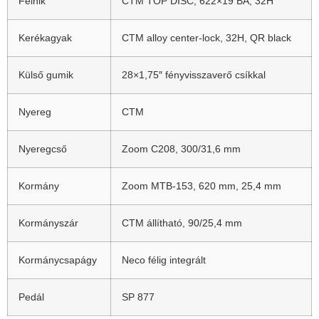
Felnik
CTM TOP DISC, 622×19 BA, 32H
Kerékagyak
CTM alloy center-lock, 32H, QR black
Külső gumik
28×1,75″ fényvisszaverő csíkkal
Nyereg
CTM
Nyeregcső
Zoom C208, 300/31,6 mm
Kormány
Zoom MTB-153, 620 mm, 25,4 mm
Kormányszár
CTM állítható, 90/25,4 mm
Kormánycsapágy
Neco félig integrált
Pedál
SP 877