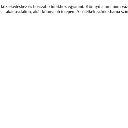
 közlekedéshez és hosszabb túrákhoz egyaránt. Könnyű alumínium váza
– akár aszfalton, akár könnyebb terepen. A sötétkék-szürke-barna színv