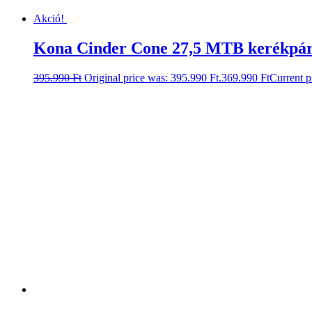
Akció!
Kona Cinder Cone 27,5 MTB kerékpár –
395.990
Ft
Original price was: 395.990 Ft.
369.990
Ft
Current p