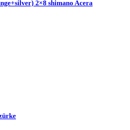
ge+silver) 2×8 shimano Acera
Szürke