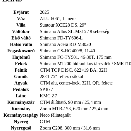
Évjárat
2025
Váz
ALU 6061, L méret
Villa
Suntour XCE28 DS, 29″
Váltókar
Shimano Altus SL-M315 / 8 sebesség
Első váltó
Shimano FD-TY606-L
Hátsó váltó
Shimano Acera RD-M3020
Fogaskoszorú
Shimano CS-HG400/8, 11-40
Hajtómű
Shimano FC-TY501, 46-30T, 175 mm
Fékek
Shimano MT200 hidraulikus tárcsafék / SMRT10
Felnik
CTM TOP DISC, 622×19 BA, 32H
Gumik
28×1.75″ reflex csíkkal
Agyak
CTM alu, center-lock, 32H, QR, fekete
Pedálok
SP 877
Lánc
KMC Z7
Kormányszár
CTM állítható, 90 mm / 25,4 mm
Kormány
Zoom MTB-153, 620 mm / 25,4 mm
Kormánycsapágy
Neco félintegrált
Nyereg
CTM
Nyeregcső
Zoom C208, 300 mm / 31,6 mm