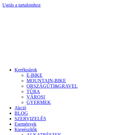
Ugrás a tartalomhoz
Kerékpárok
E-BIKE
MOUNTAIN-BIKE
ORSZÁGÚTI&GRAVEL
TÚRA
VÁROSI
GYERMEK
Akció
BLOG
SZERVIZELÉS
Események
Kiegészítők
ALKATRÉSZEK