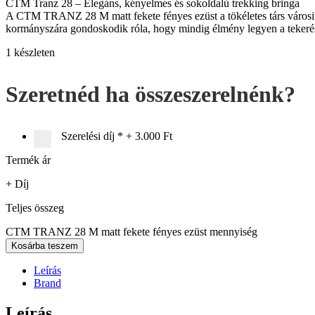
CTM Tranz 28 – Elegáns, kényelmes és sokoldalú trekking bringa
A CTM TRANZ 28 M matt fekete fényes ezüst a tökéletes társ városi
kormányszára gondoskodik róla, hogy mindig élmény legyen a tekerés 
1 készleten
Szeretnéd ha összeszerelnénk?
Szerelési díj
*
+
3.000 Ft
Termék ár
+ Díj
Teljes összeg
CTM TRANZ 28 M matt fekete fényes ezüst mennyiség
Kosárba teszem
Leírás
Brand
Leírás