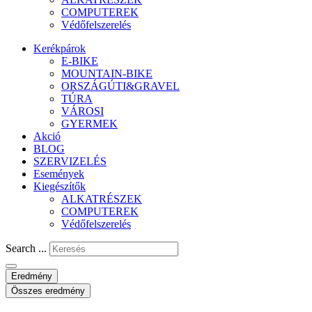
COMPUTEREK
Védőfelszerelés
Kerékpárok
E-BIKE
MOUNTAIN-BIKE
ORSZÁGÚTI&GRAVEL
TÚRA
VÁROSI
GYERMEK
Akció
BLOG
SZERVIZELÉS
Események
Kiegészítők
ALKATRÉSZEK
COMPUTEREK
Védőfelszerelés
Search ...
Eredmény
Összes eredmény