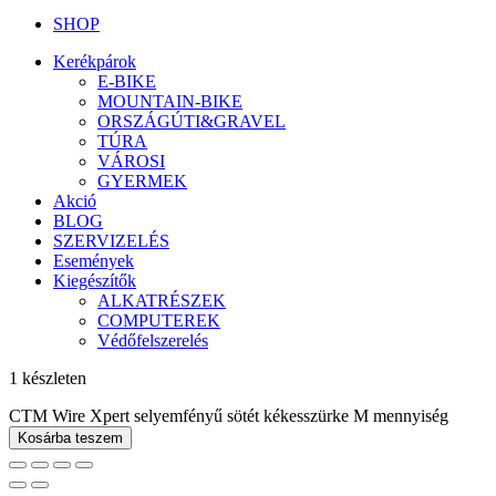
SHOP
Kerékpárok
E-BIKE
MOUNTAIN-BIKE
ORSZÁGÚTI&GRAVEL
TÚRA
VÁROSI
GYERMEK
Akció
BLOG
SZERVIZELÉS
Események
Kiegészítők
ALKATRÉSZEK
COMPUTEREK
Védőfelszerelés
1 készleten
CTM Wire Xpert selyemfényű sötét kékesszürke M mennyiség
Kosárba teszem