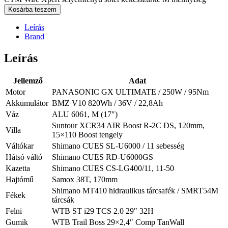
Kosárba teszem
Leírás
Brand
Leírás
Jellemző
Adat
Motor
PANASONIC GX ULTIMATE / 250W / 95Nm
Akkumulátor
BMZ V10 820Wh / 36V / 22,8Ah
Váz
ALU 6061, M (17″)
Suntour XCR34 AIR Boost R-2C DS, 120mm,
Villa
15×110 Boost tengely
Váltókar
Shimano CUES SL-U6000 / 11 sebesség
Hátsó váltó
Shimano CUES RD-U6000GS
Kazetta
Shimano CUES CS-LG400/11, 11-50
Hajtómű
Samox 38T, 170mm
Shimano MT410 hidraulikus tárcsafék / SMRT54M
Fékek
tárcsák
Felni
WTB ST i29 TCS 2.0 29″ 32H
Gumik
WTB Trail Boss 29×2,4″ Comp TanWall