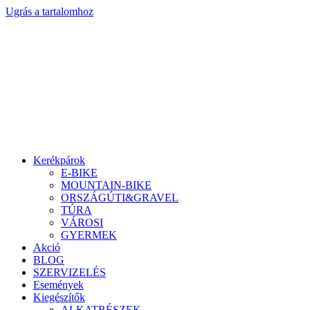
Ugrás a tartalomhoz
Kerékpárok
E-BIKE
MOUNTAIN-BIKE
ORSZÁGÚTI&GRAVEL
TÚRA
VÁROSI
GYERMEK
Akció
BLOG
SZERVIZELÉS
Események
Kiegészítők
ALKATRÉSZEK