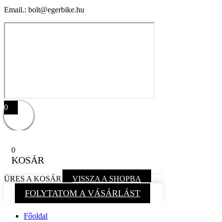
Email.: bolt@egerbike.hu
0
0
KOSÁR
ÜRES A KOSÁR
VISSZA A SHOPBA
FOLYTATOM A VÁSÁRLÁST
Főoldal