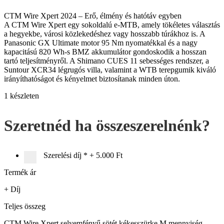
CTM Wire Xpert 2024 – Erő, élmény és hatótáv egyben
A CTM Wire Xpert egy sokoldalú e-MTB, amely tökéletes választás
a hegyekbe, városi közlekedéshez vagy hosszabb túrákhoz is. A
Panasonic GX Ultimate motor 95 Nm nyomatékkal és a nagy
kapacitású 820 Wh-s BMZ akkumulátor gondoskodik a hosszan
tartó teljesítményről. A Shimano CUES 11 sebességes rendszer, a
Suntour XCR34 légrugós villa, valamint a WTB terepgumik kiváló
irányíthatóságot és kényelmet biztosítanak minden úton.
1 készleten
Szeretnéd ha összeszerelnénk?
Szerelési díj
*
+
5.000 Ft
Termék ár
+ Díj
Teljes összeg
CTM Wire Xpert selyemfényű sötét kékesszürke M mennyiség