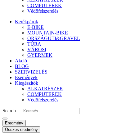
COMPUTEREK
Védőfelszerelés
Kerékpárok
E-BIKE
MOUNTAIN-BIKE
ORSZÁGÚTI&GRAVEL
TÚRA
VÁROSI
GYERMEK
Akció
BLOG
SZERVIZELÉS
Események
Kiegészítők
ALKATRÉSZEK
COMPUTEREK
Védőfelszerelés
Search ...
Eredmény
Összes eredmény