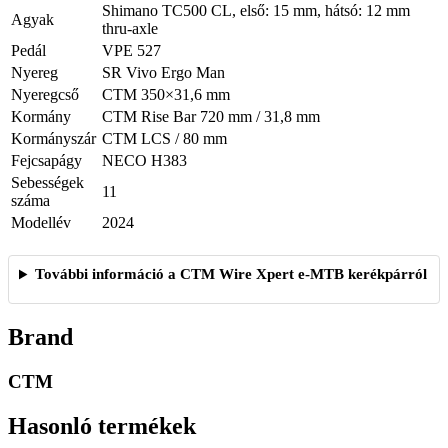
Shimano TC500 CL, első: 15 mm, hátsó: 12 mm
Agyak
thru-axle
Pedál
VPE 527
Nyereg
SR Vivo Ergo Man
Nyeregcső
CTM 350×31,6 mm
Kormány
CTM Rise Bar 720 mm / 31,8 mm
Kormányszár
CTM LCS / 80 mm
Fejcsapágy
NECO H383
Sebességek
11
száma
Modellév
2024
További információ a CTM Wire Xpert e-MTB kerékpárról
Brand
CTM
Hasonló termékek