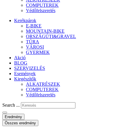
COMPUTEREK
Védőfelszerelés
Kerékpárok
E-BIKE
MOUNTAIN-BIKE
ORSZÁGÚTI&GRAVEL
TÚRA
VÁROSI
GYERMEK
Akció
BLOG
SZERVIZELÉS
Események
Kiegészítők
ALKATRÉSZEK
COMPUTEREK
Védőfelszerelés
Search ...
Eredmény
Összes eredmény