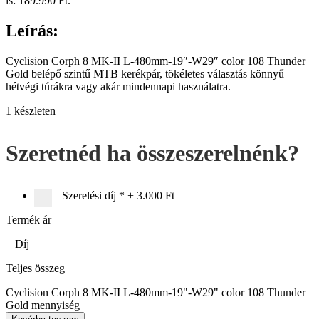
is: 189.990 Ft.
Leírás:
Cyclision Corph 8 MK-II L-480mm-19″-W29″ color 108 Thunder
Gold belépő szintű MTB kerékpár, tökéletes választás könnyű
hétvégi túrákra vagy akár mindennapi használatra.
1 készleten
Szeretnéd ha összeszerelnénk?
Szerelési díj
*
+
3.000 Ft
Termék ár
+ Díj
Teljes összeg
Cyclision Corph 8 MK-II L-480mm-19"-W29" color 108 Thunder
Gold mennyiség