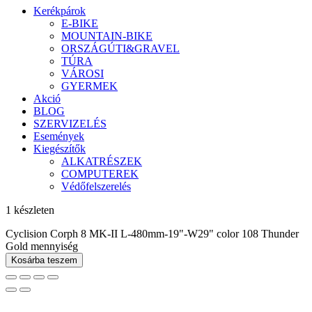
Kerékpárok
E-BIKE
MOUNTAIN-BIKE
ORSZÁGÚTI&GRAVEL
TÚRA
VÁROSI
GYERMEK
Akció
BLOG
SZERVIZELÉS
Események
Kiegészítők
ALKATRÉSZEK
COMPUTEREK
Védőfelszerelés
1 készleten
Cyclision Corph 8 MK-II L-480mm-19"-W29" color 108 Thunder
Gold mennyiség
Kosárba teszem