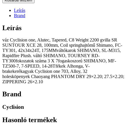
Kosárba teszem
Leírás
Brand
Leírás
váz Cyclision one, Alutec, Tapered, C8 Weight 2200 gvilla SR
SUNTOUR XCE 28, 100mm, Coil springhajtómű Shimano, FC-
TY301, 42x34x24T, 175MMváltókarok SHIMANO, SL-M315,
Rapidfire Plush. váltó SHIMANO, TOURNEY RD-
TY300fokozatok száma 3 X 7fogaskoszorú SHIMANO, MF-
TZ500-7, 7-SPEED, 14-28Tfékek Alhonga, V-
brakekerékagyak Cyclision one 703, Alloy, 32
holesköpenyek Chaoyang PHANTOM DRY 29×2.20; 27.5×2.20;
ZIPPERING 26×2.10
Brand
Cyclision
Hasonló termékek