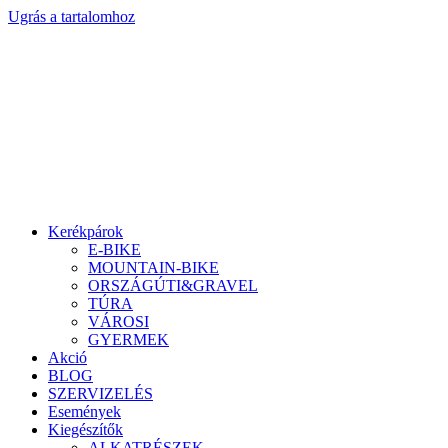
Ugrás a tartalomhoz
Kerékpárok
E-BIKE
MOUNTAIN-BIKE
ORSZÁGÚTI&GRAVEL
TÚRA
VÁROSI
GYERMEK
Akció
BLOG
SZERVIZELÉS
Események
Kiegészítők
ALKATRÉSZEK