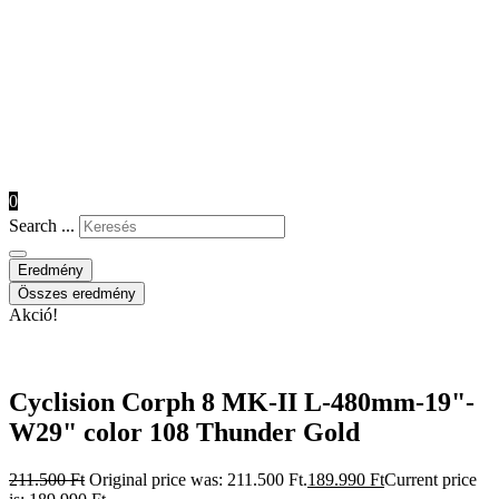
0
Search ...
Eredmény
Összes eredmény
Akció!
Cyclision Corph 8 MK-II L-480mm-19"-
W29" color 108 Thunder Gold
211.500
Ft
Original price was: 211.500 Ft.
189.990
Ft
Current price