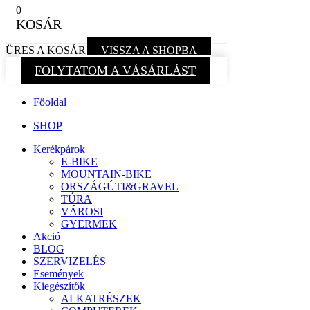
0
KOSÁR
ÜRES A KOSÁR
VISSZA A SHOPBA
FOLYTATOM A VÁSÁRLÁST
Főoldal
SHOP
Kerékpárok
E-BIKE
MOUNTAIN-BIKE
ORSZÁGÚTI&GRAVEL
TÚRA
VÁROSI
GYERMEK
Akció
BLOG
SZERVIZELÉS
Események
Kiegészítők
ALKATRÉSZEK