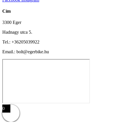
Cím
3300 Eger
Hadnagy utca 5.
Tel.:
+36205039922
Email.: bolt@egerbike.hu
0