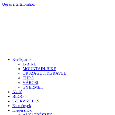
Ugrás a tartalomhoz
Kerékpárok
E-BIKE
MOUNTAIN-BIKE
ORSZÁGÚTI&GRAVEL
TÚRA
VÁROSI
GYERMEK
Akció
BLOG
SZERVIZELÉS
Események
Kiegészítők
ALKATRÉSZEK