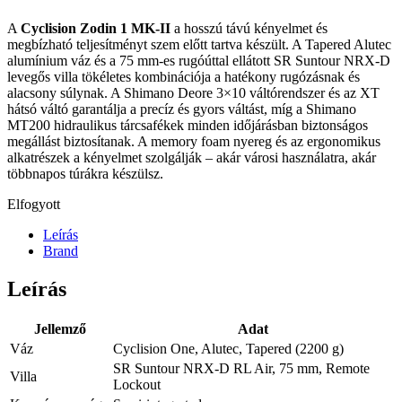
A
Cyclision Zodin 1 MK-II
a hosszú távú kényelmet és
megbízható teljesítményt szem előtt tartva készült. A Tapered Alutec
alumínium váz és a 75 mm-es rugóúttal ellátott SR Suntour NRX-D
levegős villa tökéletes kombinációja a hatékony rugózásnak és
alacsony súlynak. A Shimano Deore 3×10 váltórendszer és az XT
hátsó váltó garantálja a precíz és gyors váltást, míg a Shimano
MT200 hidraulikus tárcsafékek minden időjárásban biztonságos
megállást biztosítanak. A memory foam nyereg és az ergonomikus
alkatrészek a kényelmet szolgálják – akár városi használatra, akár
többnapos túrákra készülsz.
Elfogyott
Leírás
Brand
Leírás
Jellemző
Adat
Váz
Cyclision One, Alutec, Tapered (2200 g)
SR Suntour NRX-D RL Air, 75 mm, Remote
Villa
Lockout