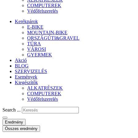
COMPUTEREK
Védőfelszerelés
Kerékpárok
E-BIKE
MOUNTAIN-BIKE
ORSZÁGÚTI&GRAVEL
TÚRA
VÁROSI
GYERMEK
Akció
BLOG
SZERVIZELÉS
Események
Kiegészítők
ALKATRÉSZEK
COMPUTEREK
Védőfelszerelés
Search ...
Eredmény
Összes eredmény