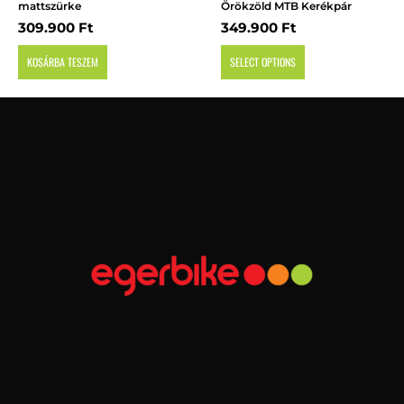
mattszürke
Örökzöld MTB Kerékpár
309.900
Ft
349.900
Ft
KOSÁRBA TESZEM
SELECT OPTIONS