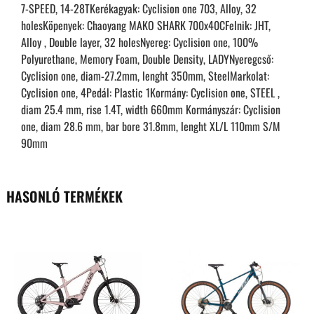
7-SPEED, 14-28TKerékagyak: Cyclision one 703, Alloy, 32
holesKöpenyek: Chaoyang MAKO SHARK 700x40CFelnik: JHT,
Alloy , Double layer, 32 holesNyereg: Cyclision one, 100%
Polyurethane, Memory Foam, Double Density, LADYNyeregcső:
Cyclision one, diam-27.2mm, lenght 350mm, SteelMarkolat:
Cyclision one, 4Pedál: Plastic 1Kormány: Cyclision one, STEEL ,
diam 25.4 mm, rise 1.4T, width 660mm Kormányszár: Cyclision
one, diam 28.6 mm, bar bore 31.8mm, lenght XL/L 110mm S/M
90mm
HASONLÓ TERMÉKEK