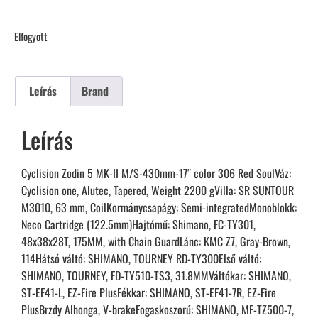
Elfogyott
Leírás
Brand
Leírás
Cyclision Zodin 5 MK-II M/S-430mm-17″ color 306 Red SoulVáz:
Cyclision one, Alutec, Tapered, Weight 2200 gVilla: SR SUNTOUR
M3010, 63 mm, CoilKormánycsapágy: Semi-integratedMonoblokk:
Neco Cartridge (122.5mm)Hajtómű: Shimano, FC-TY301,
48x38x28T, 175MM, with Chain GuardLánc: KMC Z7, Gray-Brown,
114Hátsó váltó: SHIMANO, TOURNEY RD-TY300Első váltó:
SHIMANO, TOURNEY, FD-TY510-TS3, 31.8MMVáltókar: SHIMANO,
ST-EF41-L, EZ-Fire PlusFékkar: SHIMANO, ST-EF41-7R, EZ-Fire
PlusBrzdy Alhonga, V-brakeFogaskoszorú: SHIMANO, MF-TZ500-7,