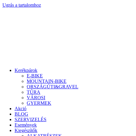
Ugrás a tartalomhoz
Kerékpárok
E-BIKE
MOUNTAIN-BIKE
ORSZÁGÚTI&GRAVEL
TÚRA
VÁROSI
GYERMEK
Akció
BLOG
SZERVIZELÉS
Események
Kiegészítők
ALKATRÉSZEK