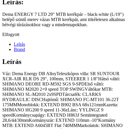
Leírás:
Dema ENERGY 7 LTD 29″ MTB kerékpár – black-white (L/19″)
belépő szintű merev vázas MTB kerékpár, ami tökéletesen alkalmas
hétvégi túrázásokhoz vagy a mindennapokban.
Elfogyott
Leírás
Brand
Leírás
Váz: Dema Energy DB AlloyTeleszkópos villa: SR SUNTOUR
XCR-AIR RLR DS 29″, 100mm, STEERER 1 1/8″Hátsó váltó:
SHIMANO DEORE RD-M592 SGS 9-SPDElső váltó:
SHIMANO M2020 2×9 speed TOP SWINGVáltókar MTB:
SHIMANO SL-M2010 2x9SPDTárcsafék: CLARKS
HYDRAULIC DISCHajtómű: SHIMANO FC-MT101 36-22T
175MMMonoblokk: EXTEND B902 BSA 68x121mmKazetta:
SHIMANO HG200 9 speed 11-36zLánc: YYLINGZ 9
speedKormánycsapágy: EXTEND H863J Semiintegrated
28,6/44/30mmKormányszár: EXTEND 110mm -10°Kormány
MTB: EXTEND A6045BT Flat 740MMMarkolatok: SHIMANO