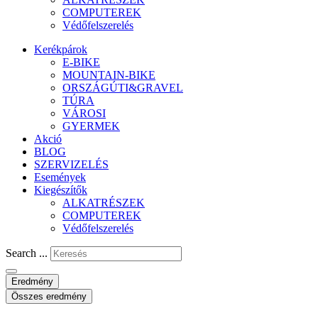
COMPUTEREK
Védőfelszerelés
Kerékpárok
E-BIKE
MOUNTAIN-BIKE
ORSZÁGÚTI&GRAVEL
TÚRA
VÁROSI
GYERMEK
Akció
BLOG
SZERVIZELÉS
Események
Kiegészítők
ALKATRÉSZEK
COMPUTEREK
Védőfelszerelés
Search ...
Eredmény
Összes eredmény