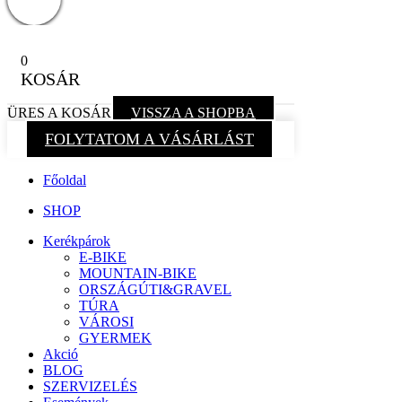
0
KOSÁR
ÜRES A KOSÁR
VISSZA A SHOPBA
FOLYTATOM A VÁSÁRLÁST
Főoldal
SHOP
Kerékpárok
E-BIKE
MOUNTAIN-BIKE
ORSZÁGÚTI&GRAVEL
TÚRA
VÁROSI
GYERMEK
Akció
BLOG
SZERVIZELÉS