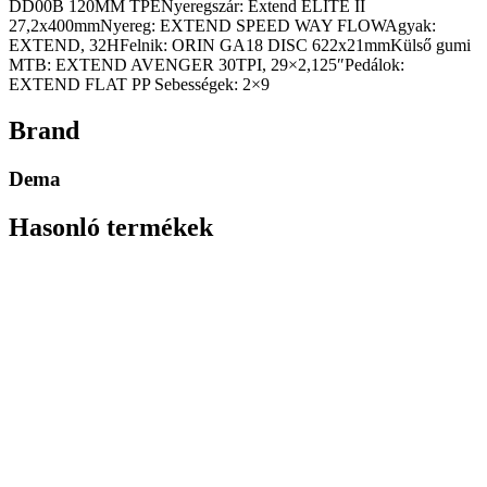
DD00B 120MM TPENyeregszár: Extend ELITE II
27,2x400mmNyereg: EXTEND SPEED WAY FLOWAgyak:
EXTEND, 32HFelnik: ORIN GA18 DISC 622x21mmKülső gumi
MTB: EXTEND AVENGER 30TPI, 29×2,125″Pedálok:
EXTEND FLAT PP Sebességek: 2×9
Brand
Dema
Hasonló termékek