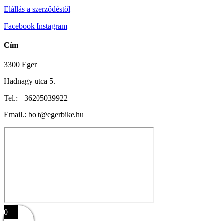
Elállás a szerződéstől
Facebook
Instagram
Cím
3300 Eger
Hadnagy utca 5.
Tel.:
+36205039922
Email.: bolt@egerbike.hu
0