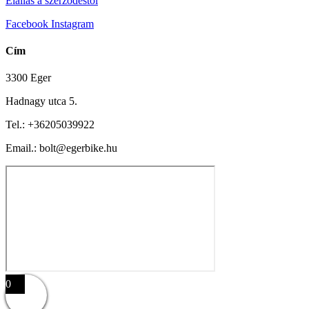
Elállás a szerződéstől
Facebook
Instagram
Cím
3300 Eger
Hadnagy utca 5.
Tel.:
+36205039922
Email.: bolt@egerbike.hu
0