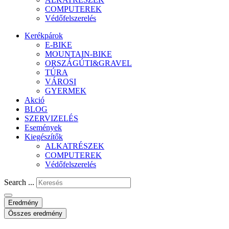
COMPUTEREK
Védőfelszerelés
Kerékpárok
E-BIKE
MOUNTAIN-BIKE
ORSZÁGÚTI&GRAVEL
TÚRA
VÁROSI
GYERMEK
Akció
BLOG
SZERVIZELÉS
Események
Kiegészítők
ALKATRÉSZEK
COMPUTEREK
Védőfelszerelés
Search ...
Eredmény
Összes eredmény