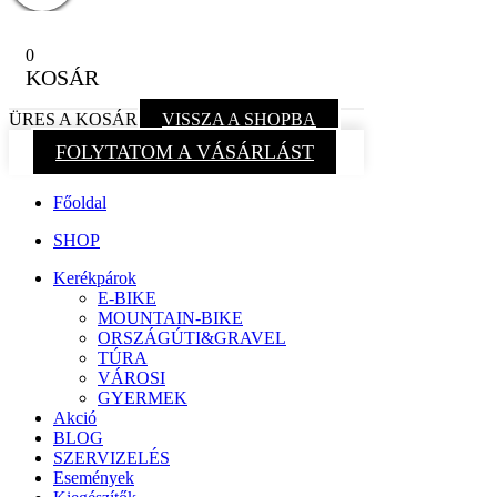
0
KOSÁR
ÜRES A KOSÁR
VISSZA A SHOPBA
FOLYTATOM A VÁSÁRLÁST
Főoldal
SHOP
Kerékpárok
E-BIKE
MOUNTAIN-BIKE
ORSZÁGÚTI&GRAVEL
TÚRA
VÁROSI
GYERMEK
Akció
BLOG
SZERVIZELÉS
Események