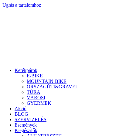
Ugrás a tartalomhoz
Kerékpárok
E-BIKE
MOUNTAIN-BIKE
ORSZÁGÚTI&GRAVEL
TÚRA
VÁROSI
GYERMEK
Akció
BLOG
SZERVIZELÉS
Események
Kiegészítők
ALKATRÉSZEK