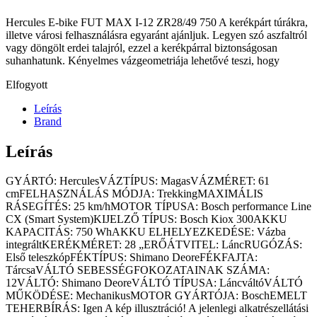
Hercules E-bike FUT MAX I-12 ZR28/49 750 A kerékpárt túrákra,
illetve városi felhasználásra egyaránt ajánljuk. Legyen szó aszfaltról
vagy döngölt erdei talajról, ezzel a kerékpárral biztonságosan
suhanhatunk. Kényelmes vázgeometriája lehetővé teszi, hogy
Elfogyott
Leírás
Brand
Leírás
GYÁRTÓ: HerculesVÁZTÍPUS: MagasVÁZMÉRET: 61
cmFELHASZNÁLÁS MÓDJA: TrekkingMAXIMÁLIS
RÁSEGÍTÉS: 25 km/hMOTOR TÍPUSA: Bosch performance Line
CX (Smart System)KIJELZŐ TÍPUS: Bosch Kiox 300AKKU
KAPACITÁS: 750 WhAKKU ELHELYEZKEDÉSE: Vázba
integráltKERÉKMÉRET: 28 „ERŐÁTVITEL: LáncRUGÓZÁS:
Első teleszkópFÉKTÍPUS: Shimano DeoreFÉKFAJTA:
TárcsaVÁLTÓ SEBESSÉGFOKOZATAINAK SZÁMA:
12VÁLTÓ: Shimano DeoreVÁLTÓ TÍPUSA: LáncváltóVÁLTÓ
MŰKÖDÉSE: MechanikusMOTOR GYÁRTÓJA: BoschEMELT
TEHERBÍRÁS: Igen A kép illusztráció! A jelenlegi alkatrészellátási