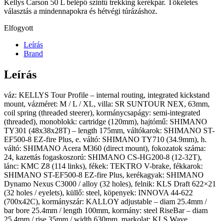
Kellys Carson 50 L belépő szintű trekking kerékpár. Tökéletes
választás a mindennapokra és hétvégi túrázáshoz.
Elfogyott
Leírás
Brand
Leírás
váz: KELLYS Tour Profile – internal routing, integrated kickstand
mount, vázméret: M / L / XL, villa: SR SUNTOUR NEX, 63mm,
coil spring (threaded steerer), kormánycsapágy: semi-integrated
(threaded), monoblokk: cartridge (120mm), hajtómű: SHIMANO
TY301 (48x38x28T) – length 175mm, váltókarok: SHIMANO ST-
EF500-8 EZ-fire Plus, e. váltó: SHIMANO TY710 (34.9mm), h.
váltó: SHIMANO Acera M360 (direct mount), fokozatok száma:
24, kazettás fogaskoszorú: SHIMANO CS-HG200-8 (12-32T),
lánc: KMC Z8 (114 links), fékek: TEKTRO V-brake, fékkarok:
SHIMANO ST-EF500-8 EZ-fire Plus, kerékagyak: SHIMANO
Dynamo Nexus C3000 / alloy (32 holes), felnik: KLS Draft 622×21
(32 holes / eyelets), küllő: steel, köpenyek: INNOVA 44-622
(700x42C), kormányszár: KALLOY adjustable – diam 25.4mm /
bar bore 25.4mm / length 100mm, kormány: steel RiseBar – diam
25.4mm / rise 35mm / width 630mm, markolat: KLS Wave