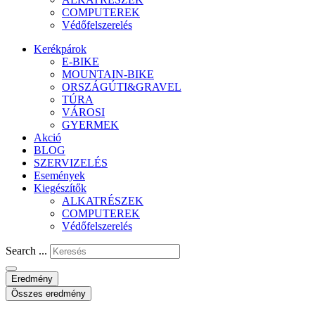
COMPUTEREK
Védőfelszerelés
Kerékpárok
E-BIKE
MOUNTAIN-BIKE
ORSZÁGÚTI&GRAVEL
TÚRA
VÁROSI
GYERMEK
Akció
BLOG
SZERVIZELÉS
Események
Kiegészítők
ALKATRÉSZEK
COMPUTEREK
Védőfelszerelés
Search ...
Eredmény
Összes eredmény