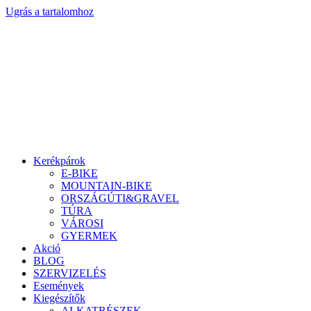
Ugrás a tartalomhoz
Kerékpárok
E-BIKE
MOUNTAIN-BIKE
ORSZÁGÚTI&GRAVEL
TÚRA
VÁROSI
GYERMEK
Akció
BLOG
SZERVIZELÉS
Események
Kiegészítők
ALKATRÉSZEK