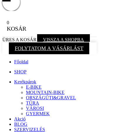
0
KOSÁR
ÜRES A KOSÁR
VISSZA A SHOPBA
FOLYTATOM A VÁSÁRLÁST
Főoldal
SHOP
Kerékpárok
E-BIKE
MOUNTAIN-BIKE
ORSZÁGÚTI&GRAVEL
TÚRA
VÁROSI
GYERMEK
Akció
BLOG
SZERVIZELÉS