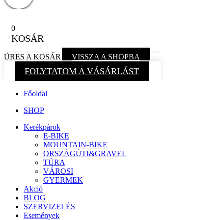
0
KOSÁR
ÜRES A KOSÁR
VISSZA A SHOPBA
FOLYTATOM A VÁSÁRLÁST
Főoldal
SHOP
Kerékpárok
E-BIKE
MOUNTAIN-BIKE
ORSZÁGÚTI&GRAVEL
TÚRA
VÁROSI
GYERMEK
Akció
BLOG
SZERVIZELÉS
Események