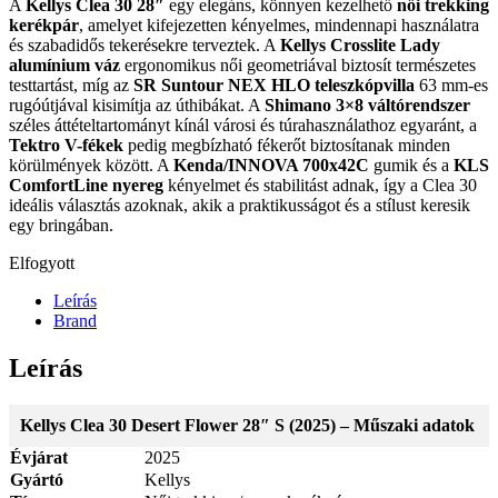
A
Kellys Clea 30 28″
egy elegáns, könnyen kezelhető
női trekking
kerékpár
, amelyet kifejezetten kényelmes, mindennapi használatra
és szabadidős tekerésekre terveztek. A
Kellys Crosslite Lady
alumínium váz
ergonomikus női geometriával biztosít természetes
testtartást, míg az
SR Suntour NEX HLO teleszkópvilla
63 mm-es
rugóútjával kisimítja az úthibákat. A
Shimano 3×8 váltórendszer
széles áttételtartományt kínál városi és túrahasználathoz egyaránt, a
Tektro V-fékek
pedig megbízható fékerőt biztosítanak minden
körülmények között. A
Kenda/INNOVA 700x42C
gumik és a
KLS
ComfortLine nyereg
kényelmet és stabilitást adnak, így a Clea 30
ideális választás azoknak, akik a praktikusságot és a stílust keresik
egy bringában.
Elfogyott
Leírás
Brand
Leírás
Kellys Clea 30 Desert Flower 28″ S (2025) – Műszaki adatok
Évjárat
2025
Gyártó
Kellys