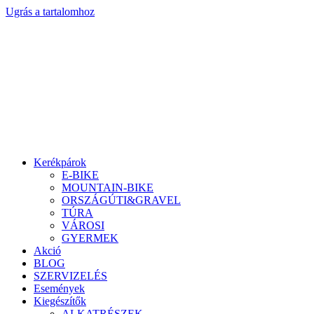
Ugrás a tartalomhoz
Kerékpárok
E-BIKE
MOUNTAIN-BIKE
ORSZÁGÚTI&GRAVEL
TÚRA
VÁROSI
GYERMEK
Akció
BLOG
SZERVIZELÉS
Események
Kiegészítők
ALKATRÉSZEK