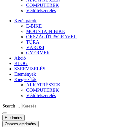
COMPUTEREK
Védőfelszerelés
Kerékpárok
E-BIKE
MOUNTAIN-BIKE
ORSZÁGÚTI&GRAVEL
TÚRA
VÁROSI
GYERMEK
Akció
BLOG
SZERVIZELÉS
Események
Kiegészítők
ALKATRÉSZEK
COMPUTEREK
Védőfelszerelés
Search ...
Eredmény
Összes eredmény