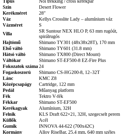
Típus
Női trekking / cross kerékpár
Szín
Desert Flower
Kerékméret
28″
Váz
Kellys Crosslite Lady – alumínium váz
Vázméret
S
SR Suntour NEX HLO P, 63 mm rugóút,
Villa
spirálrugós
Hajtómű
Shimano TY301 (48x38x28T), 170 mm
Első váltó
Shimano TY601 (31.8 mm)
Hátsó váltó
Shimano TX800 (Direct Mount)
Váltókar
Shimano ST-EF500-8 EZ-Fire Plus
Fokozatok száma
24
Fogaskoszorú
Shimano CS-HG200-8, 12–32T
Lánc
KMC Z8
Középcsapágy
Cartridge, 122 mm
Pedál
Műanyag platform
Fék
Tektro V-fék
Fékkar
Shimano ST-EF500
Kerékagyak
Alumínium, 32H
Felnik
KLS Draft 622×21, 32H, szegecselt perem
Küllők
Acél
Gumik
INNOVA 44-622 (700x42C)
Kormány
Alloy RiseBar, 25.4 mm, 640 mm széles