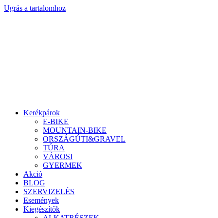
Ugrás a tartalomhoz
Kerékpárok
E-BIKE
MOUNTAIN-BIKE
ORSZÁGÚTI&GRAVEL
TÚRA
VÁROSI
GYERMEK
Akció
BLOG
SZERVIZELÉS
Események
Kiegészítők
ALKATRÉSZEK