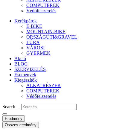
COMPUTEREK
Védőfelszerelés
Kerékpárok
E-BIKE
MOUNTAIN-BIKE
ORSZÁGÚTI&GRAVEL
TÚRA
VÁROSI
GYERMEK
Akció
BLOG
SZERVIZELÉS
Események
Kiegészítők
ALKATRÉSZEK
COMPUTEREK
Védőfelszerelés
Search ...
Eredmény
Összes eredmény