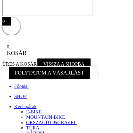
0
0
KOSÁR
ÜRES A KOSÁR
VISSZA A SHOPBA
FOLYTATOM A VÁSÁRLÁST
Főoldal
SHOP
Kerékpárok
E-BIKE
MOUNTAIN-BIKE
ORSZÁGÚTI&GRAVEL
TÚRA