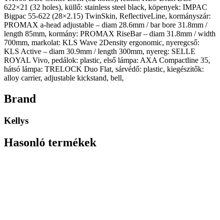
622×21 (32 holes), küllő: stainless steel black, köpenyek: IMPAC
Bigpac 55-622 (28×2.15) TwinSkin, ReflectiveLine, kormányszár:
PROMAX a-head adjustable – diam 28.6mm / bar bore 31.8mm /
length 85mm, kormány: PROMAX RiseBar – diam 31.8mm / width
700mm, markolat: KLS Wave 2Density ergonomic, nyeregcső:
KLS Active – diam 30.9mm / length 300mm, nyereg: SELLE
ROYAL Vivo, pedálok: plastic, első lámpa: AXA Compactline 35,
hátsó lámpa: TRELOCK Duo Flat, sárvédő: plastic, kiegészitők:
alloy carrier, adjustable kickstand, bell,
Brand
Kellys
Hasonló termékek