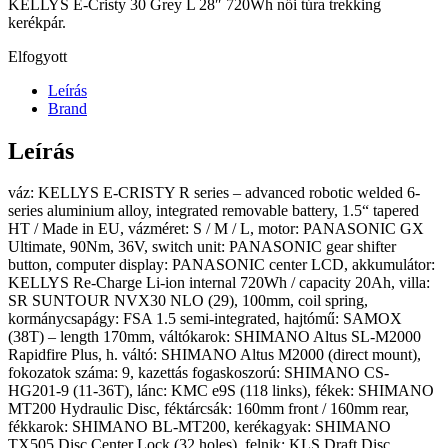
KELLYS E-Cristy 30 Grey L 28″ 720Wh női túra trekking
kerékpár.
Elfogyott
Leírás
Brand
Leírás
váz: KELLYS E-CRISTY R series – advanced robotic welded 6-
series aluminium alloy, integrated removable battery, 1.5“ tapered
HT / Made in EU, vázméret: S / M / L, motor: PANASONIC GX
Ultimate, 90Nm, 36V, switch unit: PANASONIC gear shifter
button, computer display: PANASONIC center LCD, akkumulátor:
KELLYS Re-Charge Li-ion internal 720Wh / capacity 20Ah, villa:
SR SUNTOUR NVX30 NLO (29), 100mm, coil spring,
kormánycsapágy: FSA 1.5 semi-integrated, hajtómű: SAMOX
(38T) – length 170mm, váltókarok: SHIMANO Altus SL-M2000
Rapidfire Plus, h. váltó: SHIMANO Altus M2000 (direct mount),
fokozatok száma: 9, kazettás fogaskoszorú: SHIMANO CS-
HG201-9 (11-36T), lánc: KMC e9S (118 links), fékek: SHIMANO
MT200 Hydraulic Disc, féktárcsák: 160mm front / 160mm rear,
fékkarok: SHIMANO BL-MT200, kerékagyak: SHIMANO
TX505 Disc Center Lock (32 holes), felnik: KLS Draft Disc