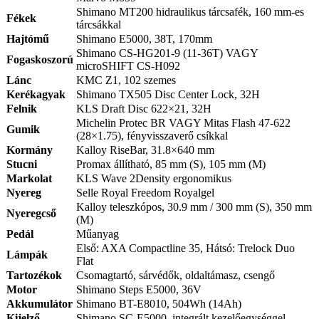
Shimano MT200 hidraulikus tárcsafék, 160 mm-es
Fékek
tárcsákkal
Hajtómű
Shimano E5000, 38T, 170mm
Shimano CS-HG201-9 (11-36T) VAGY
Fogaskoszorú
microSHIFT CS-H092
Lánc
KMC Z1, 102 szemes
Kerékagyak
Shimano TX505 Disc Center Lock, 32H
Felnik
KLS Draft Disc 622×21, 32H
Michelin Protec BR VAGY Mitas Flash 47-622
Gumik
(28×1.75), fényvisszaverő csíkkal
Kormány
Kalloy RiseBar, 31.8×640 mm
Stucni
Promax állítható, 85 mm (S), 105 mm (M)
Markolat
KLS Wave 2Density ergonomikus
Nyereg
Selle Royal Freedom Royalgel
Kalloy teleszkópos, 30.9 mm / 300 mm (S), 350 mm
Nyeregcső
(M)
Pedál
Műanyag
Első: AXA Compactline 35, Hátsó: Trelock Duo
Lámpák
Flat
Tartozékok
Csomagtartó, sárvédők, oldaltámasz, csengő
Motor
Shimano Steps E5000, 36V
Akkumulátor
Shimano BT-E8010, 504Wh (14Ah)
Kijelző
Shimano SC-E5000, integrált kezelőegységgel