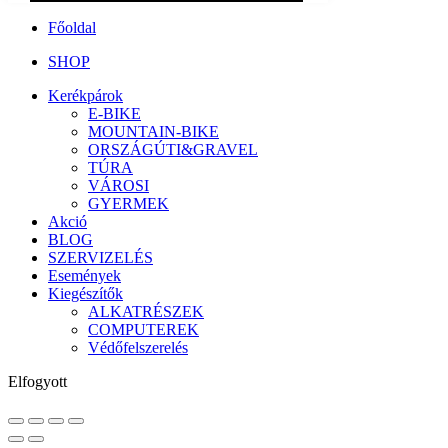
Főoldal
SHOP
Kerékpárok
E-BIKE
MOUNTAIN-BIKE
ORSZÁGÚTI&GRAVEL
TÚRA
VÁROSI
GYERMEK
Akció
BLOG
SZERVIZELÉS
Események
Kiegészítők
ALKATRÉSZEK
COMPUTEREK
Védőfelszerelés
Elfogyott