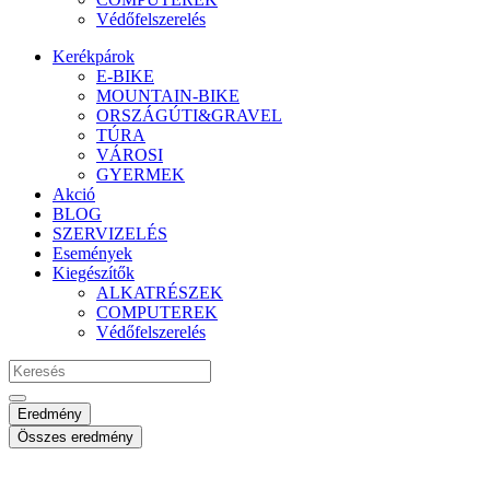
Védőfelszerelés
Kerékpárok
E-BIKE
MOUNTAIN-BIKE
ORSZÁGÚTI&GRAVEL
TÚRA
VÁROSI
GYERMEK
Akció
BLOG
SZERVIZELÉS
Események
Kiegészítők
ALKATRÉSZEK
COMPUTEREK
Védőfelszerelés
Search
...
Eredmény
Összes eredmény