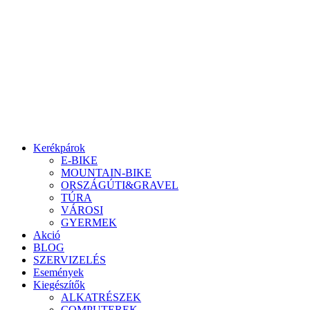
Ugrás
a
tartalomhoz
Kerékpárok
E-BIKE
MOUNTAIN-BIKE
ORSZÁGÚTI&GRAVEL
TÚRA
VÁROSI
GYERMEK
Akció
BLOG
SZERVIZELÉS
Események
Kiegészítők
ALKATRÉSZEK
COMPUTEREK