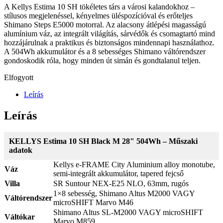
A Kellys Estima 10 SH tökéletes társ a városi kalandokhoz –
stílusos megjelenéssel, kényelmes üléspozícióval és erőteljes
Shimano Steps E5000 motorral. Az alacsony átlépési magasságú
alumínium váz, az integrált világítás, sárvédők és csomagtartó mind
hozzájárulnak a praktikus és biztonságos mindennapi használathoz.
A 504Wh akkumulátor és a 8 sebességes Shimano váltórendszer
gondoskodik róla, hogy minden út simán és gondtalanul teljen.
Elfogyott
Leírás
Leírás
KELLYS Estima 10 SH Black M 28" 504Wh – Műszaki
adatok
Kellys e-FRAME City Aluminium alloy monotube,
Váz
semi-integrált akkumulátor, tapered fejcső
Villa
SR Suntour NEX-E25 NLO, 63mm, rugós
1×8 sebesség, Shimano Altus M2000 VAGY
Váltórendszer
microSHIFT Marvo M46
Shimano Altus SL-M2000 VAGY microSHIFT
Váltókar
Marvo M859