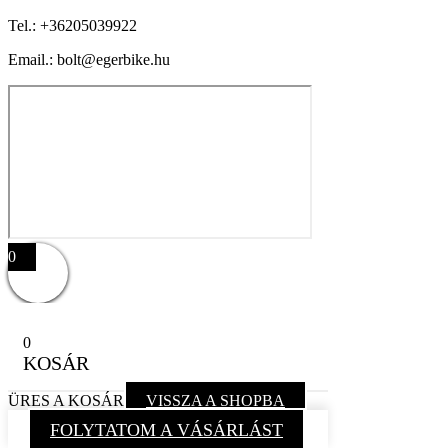
Tel.:
+36205039922
Email.: bolt@egerbike.hu
0
0
KOSÁR
ÜRES A KOSÁR
VISSZA A SHOPBA
FOLYTATOM A VÁSÁRLÁST