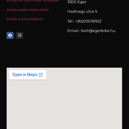
Általános Szerződési feltételek
3300 Eger
Adatkezelési tájékoztató
Hadnagy utca 5.
Elállás a szerződéstől
Tel.:
+36205039922
Email.: bolt@egerbike.hu