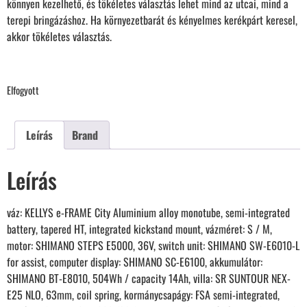
könnyen kezelhető, és tökéletes választás lehet mind az utcai, mind a
terepi bringázáshoz. Ha környezetbarát és kényelmes kerékpárt keresel,
akkor tökéletes választás.
Elfogyott
Leírás
Brand
Leírás
váz: KELLYS e-FRAME City Aluminium alloy monotube, semi-integrated
battery, tapered HT, integrated kickstand mount, vázméret: S / M,
motor: SHIMANO STEPS E5000, 36V, switch unit: SHIMANO SW-E6010-L
for assist, computer display: SHIMANO SC-E6100, akkumulátor:
SHIMANO BT-E8010, 504Wh / capacity 14Ah, villa: SR SUNTOUR NEX-
E25 NLO, 63mm, coil spring, kormánycsapágy: FSA semi-integrated,