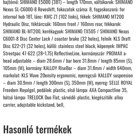
hajtómű: SHIMANO E5000 (38T) – length 170mm, váltókarok: SHIMANO
Nexus SL-C6000-8 Revoshift, fokozatok száma: 8, fogaskoszorú: for
internal hub 18T, lánc: KMC Z1 (102 links), fékek: SHIMANO MT200
Hydraulic Disc, féktárcsák: 160mm front / 160mm rear, fékkarok:
SHIMANO BL-MT200, kerékagyak: SHIMANO TX505 / SHIMANO Nexus
C6001-8 Disc Center Lock / coaster brake (32 holes), felnik: KLS Draft
Disc 622×21 (32 holes), küllő: stainless steel black, köpenyek: IMPAC
Streetpac 47-622 (28×1.75) ReflectiveLine, kormányszár: PROMAX a-
head adjustable – diam 28.6mm / bar bore 31.8mm / length 85mm (S),
105mm (M), kormány: KALLOY RiseBar – diam 31.8mm / width 640mm,
markolat: KLS Wave 2Density ergonomic, nyeregcső: KALLOY suspension
– diam 30.9mm / length 300mm (S), 350mm (M), nyereg: SELLE ROYAL
Freedom Royalgel, pedálok: plastic, első lámpa: AXA Compactline 35,
hátsó lámpa: TRELOCK Duo Flat, sárvédő: plastic, kiegészitők: alloy
carrier, adujstable kickstand, bell,
Hasonló termékek