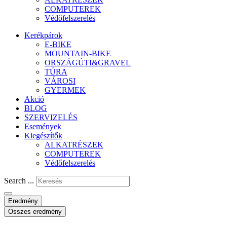
COMPUTEREK
Védőfelszerelés
Kerékpárok
E-BIKE
MOUNTAIN-BIKE
ORSZÁGÚTI&GRAVEL
TÚRA
VÁROSI
GYERMEK
Akció
BLOG
SZERVIZELÉS
Események
Kiegészítők
ALKATRÉSZEK
COMPUTEREK
Védőfelszerelés
Search ...
Eredmény
Összes eredmény