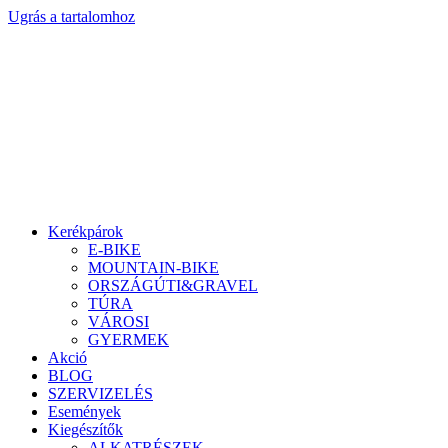
Ugrás a tartalomhoz
Kerékpárok
E-BIKE
MOUNTAIN-BIKE
ORSZÁGÚTI&GRAVEL
TÚRA
VÁROSI
GYERMEK
Akció
BLOG
SZERVIZELÉS
Események
Kiegészítők
ALKATRÉSZEK