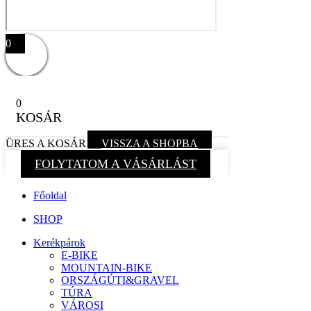
0
0
KOSÁR
ÜRES A KOSÁR
VISSZA A SHOPBA
FOLYTATOM A VÁSÁRLÁST
Főoldal
SHOP
Kerékpárok
E-BIKE
MOUNTAIN-BIKE
ORSZÁGÚTI&GRAVEL
TÚRA
VÁROSI