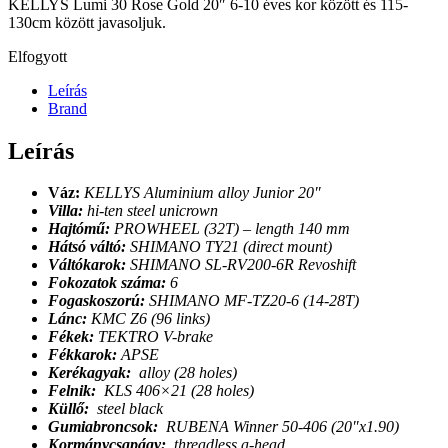
KELLYS Lumi 30 Rose Gold 20″ 6-10 éves kor között és 115-
130cm között javasoljuk.
Elfogyott
Leírás
Brand
Leírás
Váz:
KELLYS Aluminium alloy Junior 20″
Villa:
hi-ten steel unicrown
Hajtómű:
PROWHEEL (32T) – length 140 mm
Hátsó váltó:
SHIMANO TY21 (direct mount)
Váltókarok:
SHIMANO SL-RV200-6R Revoshift
Fokozatok száma:
6
Fogaskoszorú:
SHIMANO MF-TZ20-6 (14-28T)
Lánc:
KMC Z6 (96 links)
Fékek:
TEKTRO V-brake
Fékkarok:
APSE
Kerékagyak:
alloy (28 holes)
Felnik:
KLS 406×21 (28 holes)
Küllő:
steel black
Gumiabroncsok:
RUBENA Winner 50-406 (20″x1.90)
Kormánycsapágy:
threadless a-head