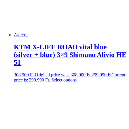
Akció!
KTM X-LIFE ROAD vital blue
(silver + blue) 3×9 Shimano Alivio HE
51
308.900
Ft
Original price was: 308.900 Ft.
299.990
Ft
Current
price is: 299.990 Ft.
Select options