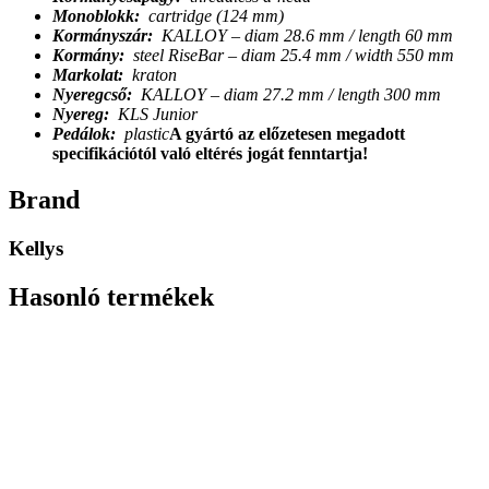
Monoblokk:
cartridge (124 mm)
Kormányszár:
KALLOY – diam 28.6 mm / length 60 mm
Kormány:
steel RiseBar – diam 25.4 mm / width 550 mm
Markolat:
kraton
Nyeregcső:
KALLOY – diam 27.2 mm / length 300 mm
Nyereg:
KLS Junior
Pedálok:
plastic
A gyártó az előzetesen megadott
specifikációtól való eltérés jogát fenntartja!
Brand
Kellys
Hasonló termékek