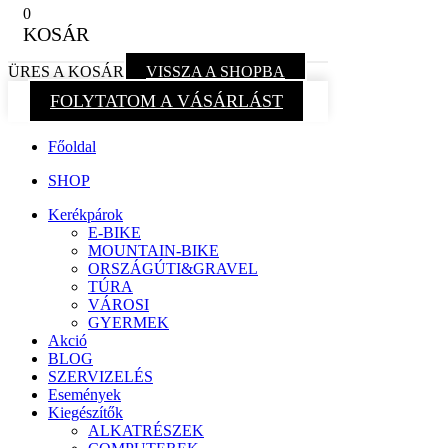
0
KOSÁR
ÜRES A KOSÁR
VISSZA A SHOPBA
FOLYTATOM A VÁSÁRLÁST
Főoldal
SHOP
Kerékpárok
E-BIKE
MOUNTAIN-BIKE
ORSZÁGÚTI&GRAVEL
TÚRA
VÁROSI
GYERMEK
Akció
BLOG
SZERVIZELÉS
Események
Kiegészítők
ALKATRÉSZEK