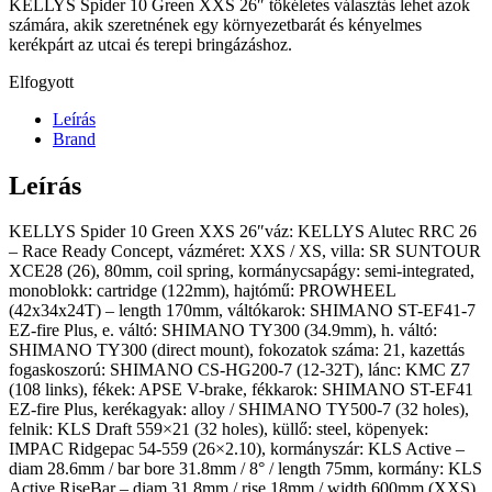
KELLYS Spider 10 Green XXS 26″ tökéletes választás lehet azok
számára, akik szeretnének egy környezetbarát és kényelmes
kerékpárt az utcai és terepi bringázáshoz.
Elfogyott
Leírás
Brand
Leírás
KELLYS Spider 10 Green XXS 26″váz: KELLYS Alutec RRC 26
– Race Ready Concept, vázméret: XXS / XS, villa: SR SUNTOUR
XCE28 (26), 80mm, coil spring, kormánycsapágy: semi-integrated,
monoblokk: cartridge (122mm), hajtómű: PROWHEEL
(42x34x24T) – length 170mm, váltókarok: SHIMANO ST-EF41-7
EZ-fire Plus, e. váltó: SHIMANO TY300 (34.9mm), h. váltó:
SHIMANO TY300 (direct mount), fokozatok száma: 21, kazettás
fogaskoszorú: SHIMANO CS-HG200-7 (12-32T), lánc: KMC Z7
(108 links), fékek: APSE V-brake, fékkarok: SHIMANO ST-EF41
EZ-fire Plus, kerékagyak: alloy / SHIMANO TY500-7 (32 holes),
felnik: KLS Draft 559×21 (32 holes), küllő: steel, köpenyek:
IMPAC Ridgepac 54-559 (26×2.10), kormányszár: KLS Active –
diam 28.6mm / bar bore 31.8mm / 8° / length 75mm, kormány: KLS
Active RiseBar – diam 31.8mm / rise 18mm / width 600mm (XXS),