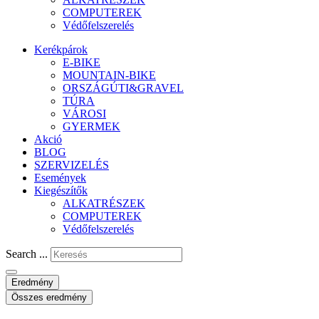
COMPUTEREK
Védőfelszerelés
Kerékpárok
E-BIKE
MOUNTAIN-BIKE
ORSZÁGÚTI&GRAVEL
TÚRA
VÁROSI
GYERMEK
Akció
BLOG
SZERVIZELÉS
Események
Kiegészítők
ALKATRÉSZEK
COMPUTEREK
Védőfelszerelés
Search ...
Eredmény
Összes eredmény