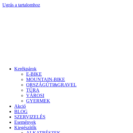
Ugrás a tartalomhoz
Kerékpárok
E-BIKE
MOUNTAIN-BIKE
ORSZÁGÚTI&GRAVEL
TÚRA
VÁROSI
GYERMEK
Akció
BLOG
SZERVIZELÉS
Események
Kiegészítők
ALKATRÉSZEK