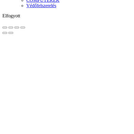
COMPUTEREK
Védőfelszerelés
Elfogyott