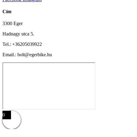
Cím
3300 Eger
Hadnagy utca 5.
Tel.:
+36205039922
Email.: bolt@egerbike.hu
0