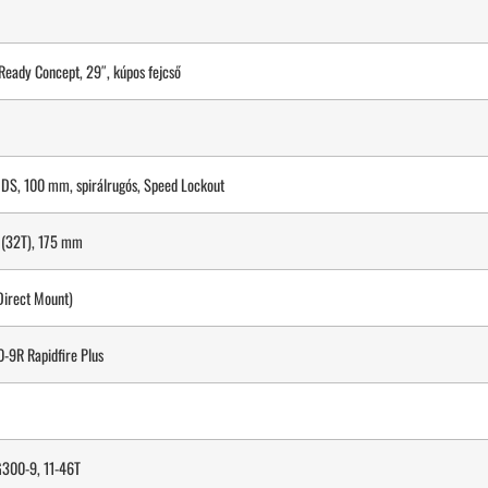
Ready Concept, 29″, kúpos fejcső
S, 100 mm, spirálrugós, Speed Lockout
(32T), 175 mm
irect Mount)
9R Rapidfire Plus
G300-9, 11-46T