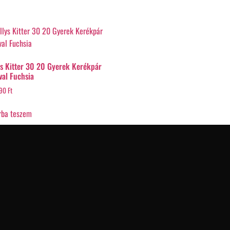
ys Kitter 30 20 Gyerek Kerékpár
val Fuchsia
990
Ft
rba teszem