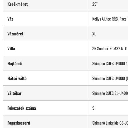
Kerékméret
29″
Váz
Kellys Alutec RRC, Race 
Vázméret
XL
Villa
SR Suntour XCM32 NLO D
Hajtómű
Shimano CUES U4000-1 
Hátsó váltó
Shimano CUES U4000 (D
Váltókar
Shimano CUES SL-U4010-
Fokozatok száma
9
Fogaskoszorú
Shimano Linkglide CS-L