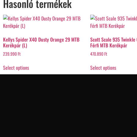
Hasonló termékek
Kellys Spider X40 Dusty Orange 29 MTB
Scott Scale 935 Twinkle 
Kerékpár (L)
Férfi MTB Kerékpár
239.990
Ft
470.890
Ft
Select options
Select options