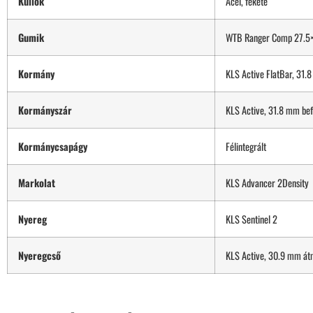
Küllők
Acél, fekete
Gumik
WTB Ranger Comp 27.5×
Kormány
KLS Active FlatBar, 31.
Kormányszár
KLS Active, 31.8 mm be
Kormánycsapágy
Félintegrált
Markolat
KLS Advancer 2Density
Nyereg
KLS Sentinel 2
Nyeregcső
KLS Active, 30.9 mm á