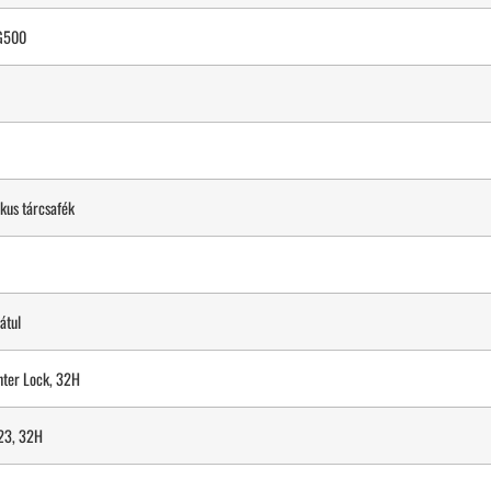
LG500
kus tárcsafék
átul
ter Lock, 32H
23, 32H