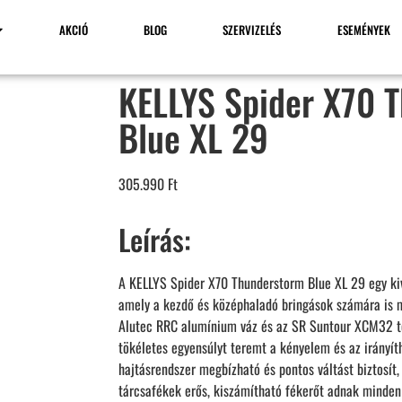
AKCIÓ
BLOG
SZERVIZELÉS
ESEMÉNYEK
KELLYS Spider X70 
Blue XL 29
305.990
Ft
Leírás:
A KELLYS Spider X70 Thunderstorm Blue XL 29 egy kiv
amely a kezdő és középhaladó bringások számára is ma
Alutec RRC alumínium váz és az SR Suntour XCM32 t
tökéletes egyensúlyt teremt a kényelem és az irányí
hajtásrendszer megbízható és pontos váltást biztosí
tárcsafékek erős, kiszámítható fékerőt adnak minde