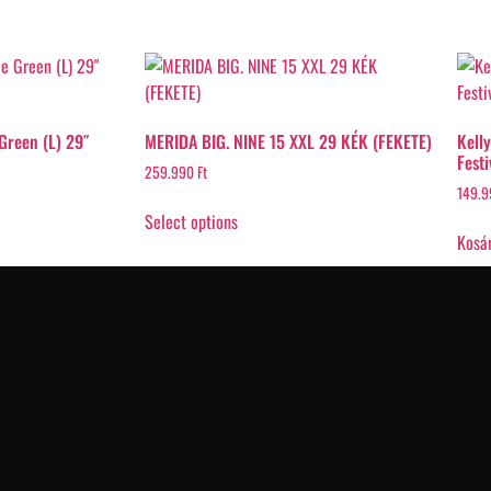
Green (L) 29″
MERIDA BIG. NINE 15 XXL 29 KÉK (FEKETE)
Kell
Festi
259.990
Ft
149.
Select options
Kosá