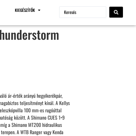
KIEGÉSZÍTŐK
Thunderstorm
áló ár-érték arányú hegyikerékpár,
gabiztos teljesítményt kínál. A Kellys
eleszkópvilla 100 mm-es rugóúttal
thatóság között. A Shimano CUES 1×9
t, míg a Shimano MT200 hidraulikus
n terepen. A WTB Ranger vagy Kenda