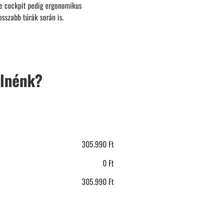
ve cockpit pedig ergonomikus
sszabb túrák során is.
elnénk?
305.990
Ft
0
Ft
305.990
Ft