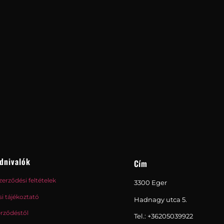
dnivalók
Cím
zerződési feltételek
3300 Eger
i tájékoztató
Hadnagy utca 5.
erződéstől
Tel.:
+36205039922