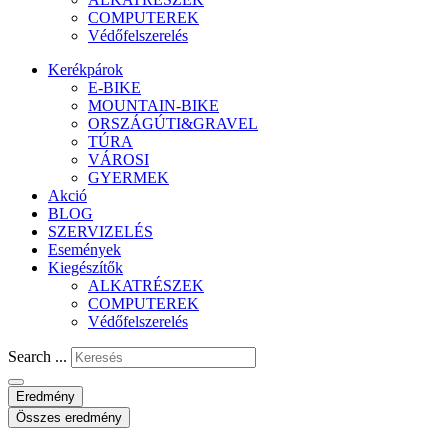
COMPUTEREK
Védőfelszerelés
Kerékpárok
E-BIKE
MOUNTAIN-BIKE
ORSZÁGÚTI&GRAVEL
TÚRA
VÁROSI
GYERMEK
Akció
BLOG
SZERVIZELÉS
Események
Kiegészítők
ALKATRÉSZEK
COMPUTEREK
Védőfelszerelés
Search ...
Eredmény
Összes eredmény