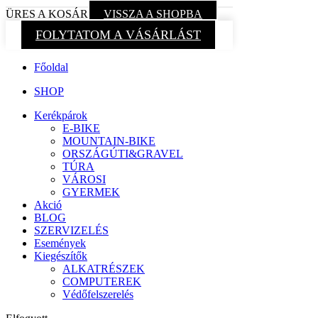
ÜRES A KOSÁR
VISSZA A SHOPBA
FOLYTATOM A VÁSÁRLÁST
Főoldal
SHOP
Kerékpárok
E-BIKE
MOUNTAIN-BIKE
ORSZÁGÚTI&GRAVEL
TÚRA
VÁROSI
GYERMEK
Akció
BLOG
SZERVIZELÉS
Események
Kiegészítők
ALKATRÉSZEK
COMPUTEREK
Védőfelszerelés