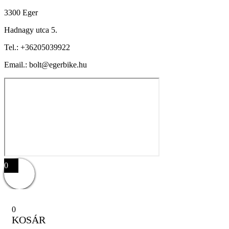
3300 Eger
Hadnagy utca 5.
Tel.:
+36205039922
Email.: bolt@egerbike.hu
0
0
KOSÁR