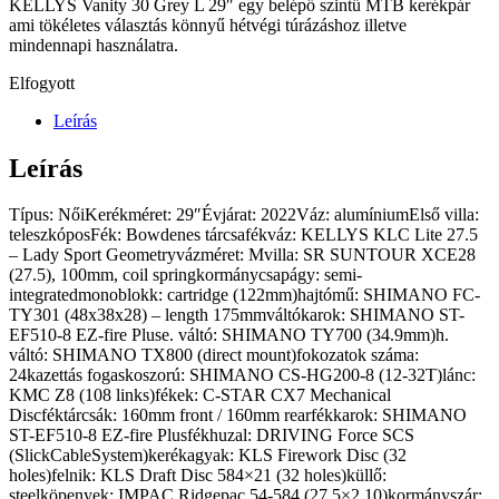
KELLYS Vanity 30 Grey L 29″ egy belépő szintű MTB kerékpár
ami tökéletes választás könnyű hétvégi túrázáshoz illetve
mindennapi használatra.
Elfogyott
Leírás
Leírás
Típus: NőiKerékméret: 29″Évjárat: 2022Váz: alumíniumElső villa:
teleszkóposFék: Bowdenes tárcsafékváz: KELLYS KLC Lite 27.5
– Lady Sport Geometryvázméret: Mvilla: SR SUNTOUR XCE28
(27.5), 100mm, coil springkormánycsapágy: semi-
integratedmonoblokk: cartridge (122mm)hajtómű: SHIMANO FC-
TY301 (48x38x28) – length 175mmváltókarok: SHIMANO ST-
EF510-8 EZ-fire Pluse. váltó: SHIMANO TY700 (34.9mm)h.
váltó: SHIMANO TX800 (direct mount)fokozatok száma:
24kazettás fogaskoszorú: SHIMANO CS-HG200-8 (12-32T)lánc:
KMC Z8 (108 links)fékek: C-STAR CX7 Mechanical
Discféktárcsák: 160mm front / 160mm rearfékkarok: SHIMANO
ST-EF510-8 EZ-fire Plusfékhuzal: DRIVING Force SCS
(SlickCableSystem)kerékagyak: KLS Firework Disc (32
holes)felnik: KLS Draft Disc 584×21 (32 holes)küllő:
steelköpenyek: IMPAC Ridgepac 54-584 (27.5×2.10)kormányszár: