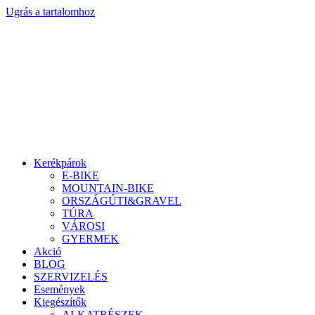
Ugrás a tartalomhoz
Kerékpárok
E-BIKE
MOUNTAIN-BIKE
ORSZÁGÚTI&GRAVEL
TÚRA
VÁROSI
GYERMEK
Akció
BLOG
SZERVIZELÉS
Események
Kiegészítők
ALKATRÉSZEK