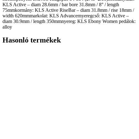
KLS Active – diam 28.6mm / bar bore 31.8mm / 8° / length
75mmkormány: KLS Active RiseBar – diam 31.8mm / rise 18mm /
width 620mmmarkolat: KLS Advancernyeregcső: KLS Active –
diam 30.9mm / length 350mmnyereg: KLS Ebony Women pedálok:
alloy
Hasonló termékek