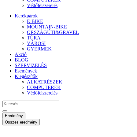
Védőfelszerelés
Kerékpárok
E-BIKE
MOUNTAIN-BIKE
ORSZÁGÚTI&GRAVEL
TÚRA
VÁROSI
GYERMEK
Akció
BLOG
SZERVIZELÉS
Események
Kiegészítők
ALKATRÉSZEK
COMPUTEREK
Védőfelszerelés
Search
...
Eredmény
Összes eredmény