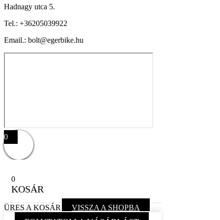
Hadnagy utca 5.
Tel.:
+36205039922
Email.: bolt@egerbike.hu
0
0
KOSÁR
ÜRES A KOSÁR
VISSZA A SHOPBA