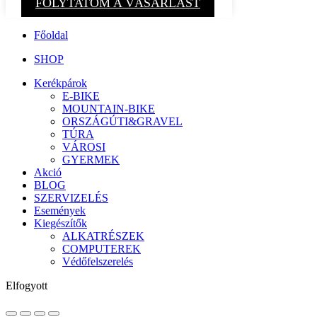
FOLYTATOM A VÁSÁRLÁST
Főoldal
SHOP
Kerékpárok
E-BIKE
MOUNTAIN-BIKE
ORSZÁGÚTI&GRAVEL
TÚRA
VÁROSI
GYERMEK
Akció
BLOG
SZERVIZELÉS
Események
Kiegészítők
ALKATRÉSZEK
COMPUTEREK
Védőfelszerelés
Elfogyott