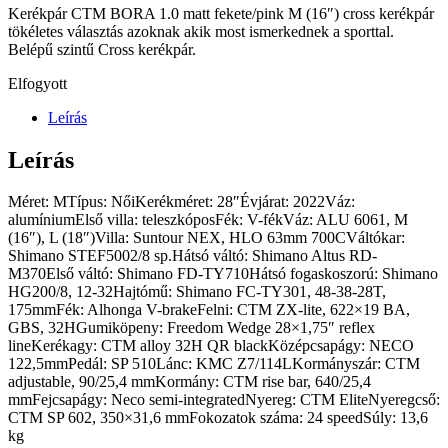
Kerékpár CTM BORA 1.0 matt fekete/pink M (16″) cross kerékpár
tökéletes választás azoknak akik most ismerkednek a sporttal.
Belépű szintű Cross kerékpár.
Elfogyott
Leírás
Leírás
Méret: MTípus: NőiKerékméret: 28″Évjárat: 2022Váz:
alumíniumElső villa: teleszkóposFék: V-fékVáz: ALU 6061, M
(16″), L (18″)Villa: Suntour NEX, HLO 63mm 700CVáltókar:
Shimano STEF5002/8 sp.Hátsó váltó: Shimano Altus RD-
M370Első váltó: Shimano FD-TY710Hátsó fogaskoszorú: Shimano
HG200/8, 12-32Hajtómű: Shimano FC-TY301, 48-38-28T,
175mmFék: Alhonga V-brakeFelni: CTM ZX-lite, 622×19 BA,
GBS, 32HGumiköpeny: Freedom Wedge 28×1,75″ reflex
lineKerékagy: CTM alloy 32H QR blackKözépcsapágy: NECO
122,5mmPedál: SP 510Lánc: KMC Z7/114LKormányszár: CTM
adjustable, 90/25,4 mmKormány: CTM rise bar, 640/25,4
mmFejcsapágy: Neco semi-integratedNyereg: CTM EliteNyeregcső:
CTM SP 602, 350×31,6 mmFokozatok száma: 24 speedSúly: 13,6
kg