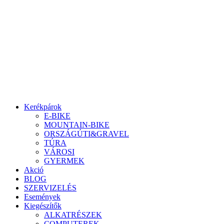
Ugrás
a
tartalomhoz
Kerékpárok
E-BIKE
MOUNTAIN-BIKE
ORSZÁGÚTI&GRAVEL
TÚRA
VÁROSI
GYERMEK
Akció
BLOG
SZERVIZELÉS
Események
Kiegészítők
ALKATRÉSZEK
COMPUTEREK