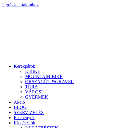
Ugrás a tartalomhoz
Kerékpárok
E-BIKE
MOUNTAIN-BIKE
ORSZÁGÚTI&GRAVEL
TÚRA
VÁROSI
GYERMEK
Akció
BLOG
SZERVIZELÉS
Események
Kiegészítők
ALKATRÉSZEK