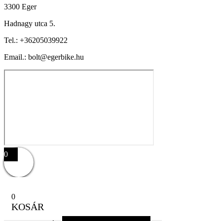
3300 Eger
Hadnagy utca 5.
Tel.:
+36205039922
Email.: bolt@egerbike.hu
0
0
KOSÁR