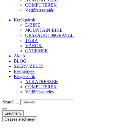
COMPUTEREK
Védőfelszerelés
Kerékpárok
E-BIKE
MOUNTAIN-BIKE
ORSZÁGÚTI&GRAVEL
TÚRA
VÁROSI
GYERMEK
Akció
BLOG
SZERVIZELÉS
Események
Kiegészítők
ALKATRÉSZEK
COMPUTEREK
Védőfelszerelés
Search ...
Eredmény
Összes eredmény