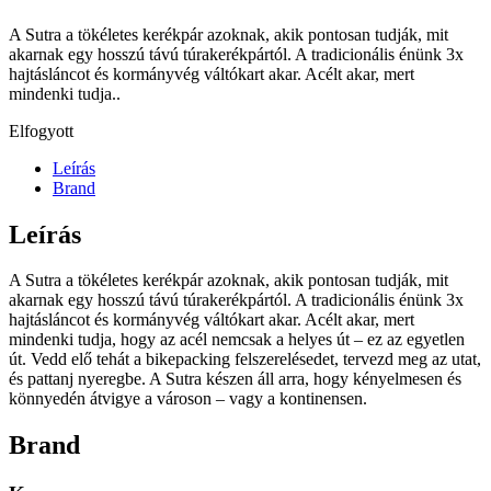
A Sutra a tökéletes kerékpár azoknak, akik pontosan tudják, mit
akarnak egy hosszú távú túrakerékpártól. A tradicionális énünk 3x
hajtásláncot és kormányvég váltókart akar. Acélt akar, mert
mindenki tudja..
Elfogyott
Leírás
Brand
Leírás
A Sutra a tökéletes kerékpár azoknak, akik pontosan tudják, mit
akarnak egy hosszú távú túrakerékpártól. A tradicionális énünk 3x
hajtásláncot és kormányvég váltókart akar. Acélt akar, mert
mindenki tudja, hogy az acél nemcsak a helyes út – ez az egyetlen
út. Vedd elő tehát a bikepacking felszerelésedet, tervezd meg az utat,
és pattanj nyeregbe. A Sutra készen áll arra, hogy kényelmesen és
könnyedén átvigye a városon – vagy a kontinensen.
Brand