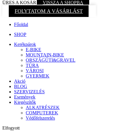
ÜRES A KOSÁR
VISSZA A SHOPBA
FOLYTATOM A VÁSÁRLÁST
Főoldal
SHOP
Kerékpárok
E-BIKE
MOUNTAIN-BIKE
ORSZÁGÚTI&GRAVEL
TÚRA
VÁROSI
GYERMEK
Akció
BLOG
SZERVIZELÉS
Események
Kiegészítők
ALKATRÉSZEK
COMPUTEREK
Védőfelszerelés
Elfogyott