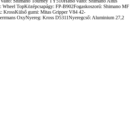
tó: Shimano Tourney TY510Hátsó váltó: Shimano Altus
ű: Wheel TopKözépcsapágy: FP-B902Fogaskoszorú: Shimano MF
rossKülső gumi: Mitas Gripper V84 42-
errmans OxyNyereg: Kross D5311Nyeregcső: Aluminium 27,2