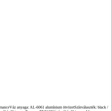
ceVáz anyaga: AL-6061 alumínium ötvözetSzínválaszték: black /