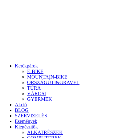
Ugrás
a
tartalomhoz
Kerékpárok
E-BIKE
MOUNTAIN-BIKE
ORSZÁGÚTI&GRAVEL
TÚRA
VÁROSI
GYERMEK
Akció
BLOG
SZERVIZELÉS
Események
Kiegészítők
ALKATRÉSZEK
COMPUTEREK