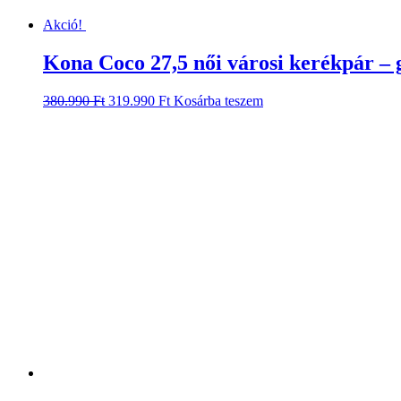
Akció!
Kona Coco 27,5 női városi kerékpár – g
Original
Current
380.990
Ft
319.990
Ft
Kosárba teszem
price
price
was:
is:
380.990 Ft.
319.990 Ft.