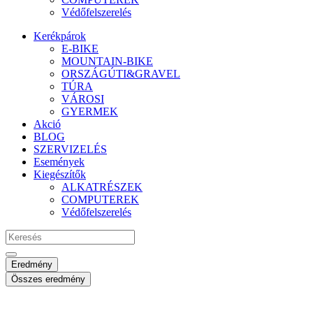
Védőfelszerelés
Kerékpárok
E-BIKE
MOUNTAIN-BIKE
ORSZÁGÚTI&GRAVEL
TÚRA
VÁROSI
GYERMEK
Akció
BLOG
SZERVIZELÉS
Események
Kiegészítők
ALKATRÉSZEK
COMPUTEREK
Védőfelszerelés
Search
...
Eredmény
Összes eredmény