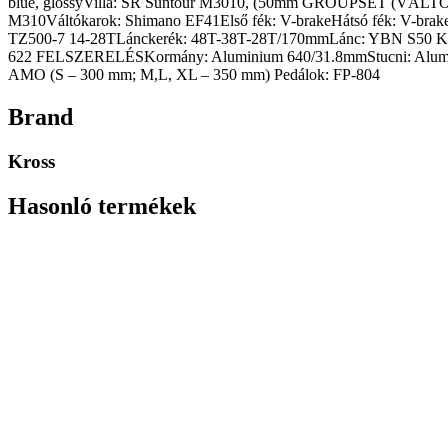
blue, glossyVilla: SR Suntour M3010, (50mm GROUPSET (VÁLTÓ
mennyiség
M310Váltókarok: Shimano EF41Első fék: V-brakeHátsó fék: V-br
TZ500-7 14-28TLánckerék: 48T-38T-28T/170mmLánc: YBN S50 K
622 FELSZERELÉSKormány: Aluminium 640/31.8mmStucni: Alumini
AMO (S – 300 mm; M,L, XL – 350 mm) Pedálok: FP-804
Brand
Kross
Hasonló termékek