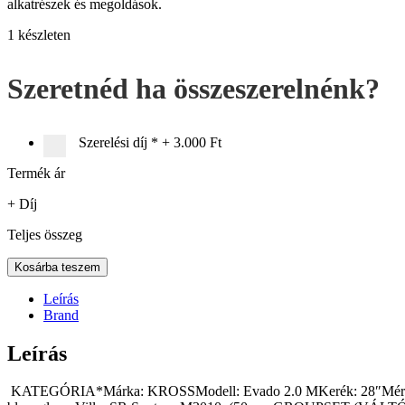
alkatrészek és megoldások.
1 készleten
Szeretnéd ha összeszerelnénk?
Szerelési díj
*
+
3.000 Ft
Termék ár
+ Díj
Teljes összeg
Kross
Kosárba teszem
Evado
2.0
Leírás
férfi
Brand
28"
fekete-
Leírás
zöld
L
KATEGÓRIA*Márka: KROSSModell: Evado 2.0 MKerék: 28″Méretek: S
21