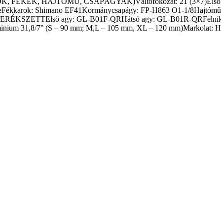
K, FÉKEK, HAJTÓMŰ, CSAPÁGYAK)Váltófokozat: 21 (3×7)Első vál
akeFékkarok: Shimano EF41Kormánycsapágy: FP-H863 O1-1/8Hajtóm
ERÉKSZETTElső agy: GL-B01F-QRHátsó agy: GL-B01R-QRFelnik: K
um 31,8/7° (S – 90 mm; M,L – 105 mm, XL – 120 mm)Markolat: H