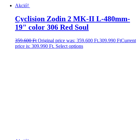
Akció!
Cyclision Zodin 2 MK-II L-480mm-
19" color 306 Red Soul
359.600
Ft
Original price was: 359.600 Ft.
309.990
Ft
Current
price is: 309.990 Ft.
Select options