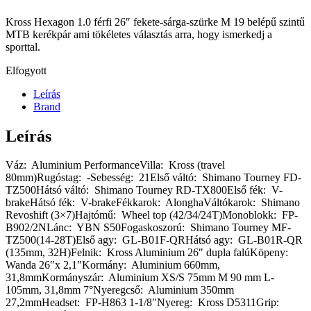
Kross Hexagon 1.0 férfi 26″ fekete-sárga-szürke M 19 belépű szintű
MTB kerékpár ami tökéletes választás arra, hogy ismerkedj a
sporttal.
Elfogyott
Leírás
Brand
Leírás
Váz: Aluminium PerformanceVilla: Kross (travel
80mm)Rugóstag: -Sebesség: 21Első váltó: Shimano Tourney FD-
TZ500Hátsó váltó: Shimano Tourney RD-TX800Első fék: V-
brakeHátsó fék: V-brakeFékkarok: AlonghaVáltókarok: Shimano
Revoshift (3×7)Hajtómű: Wheel top (42/34/24T)Monoblokk: FP-
B902/2NLánc: YBN S50Fogaskoszorú: Shimano Tourney MF-
TZ500(14-28T)Első agy: GL-B01F-QRHátsó agy: GL-B01R-QR
(135mm, 32H)Felnik: Kross Aluminium 26″ dupla falúKöpeny:
Wanda 26″x 2,1″Kormány: Aluminium 660mm,
31,8mmKormányszár: Aluminium XS/S 75mm M 90 mm L-
105mm, 31,8mm 7°Nyeregcső: Aluminium 350mm
27,2mmHeadset: FP-H863 1-1/8″Nyereg: Kross D5311Grip: