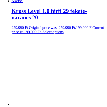
Akció!
Kross Level 1.0 férfi 29 fekete-
narancs 20
259.990
Ft
Original price was: 259.990 Ft.
199.990
Ft
Current
price is: 199.990 Ft.
Select options