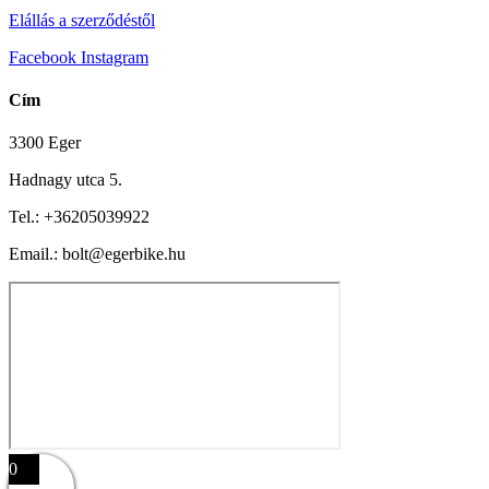
Elállás a szerződéstől
Facebook
Instagram
Cím
3300 Eger
Hadnagy utca 5.
Tel.:
+36205039922
Email.: bolt@egerbike.hu
0