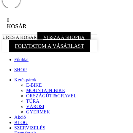
0
KOSÁR
ÜRES A KOSÁR
VISSZA A SHOPBA
FOLYTATOM A VÁSÁRLÁST
Főoldal
SHOP
Kerékpárok
E-BIKE
MOUNTAIN-BIKE
ORSZÁGÚTI&GRAVEL
TÚRA
VÁROSI
GYERMEK
Akció
BLOG
SZERVIZELÉS