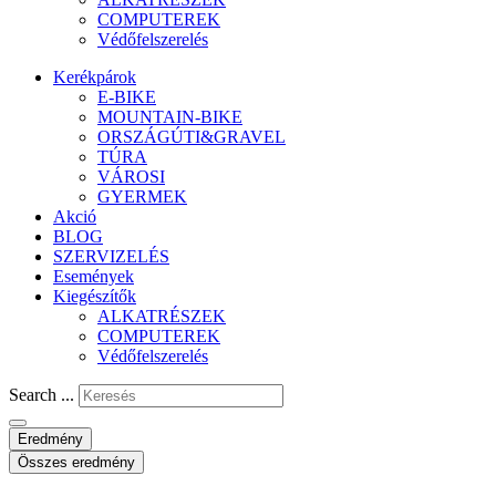
COMPUTEREK
Védőfelszerelés
Kerékpárok
E-BIKE
MOUNTAIN-BIKE
ORSZÁGÚTI&GRAVEL
TÚRA
VÁROSI
GYERMEK
Akció
BLOG
SZERVIZELÉS
Események
Kiegészítők
ALKATRÉSZEK
COMPUTEREK
Védőfelszerelés
Search ...
Eredmény
Összes eredmény