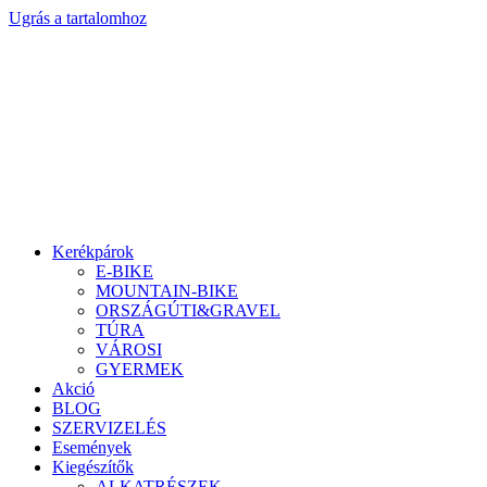
Ugrás a tartalomhoz
Kerékpárok
E-BIKE
MOUNTAIN-BIKE
ORSZÁGÚTI&GRAVEL
TÚRA
VÁROSI
GYERMEK
Akció
BLOG
SZERVIZELÉS
Események
Kiegészítők
ALKATRÉSZEK