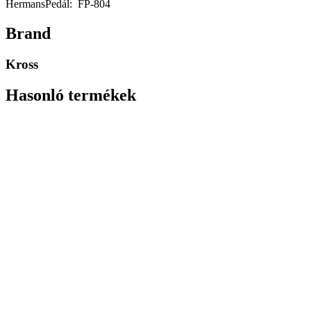
HermansPedál: FP-804
Brand
Kross
Hasonló termékek