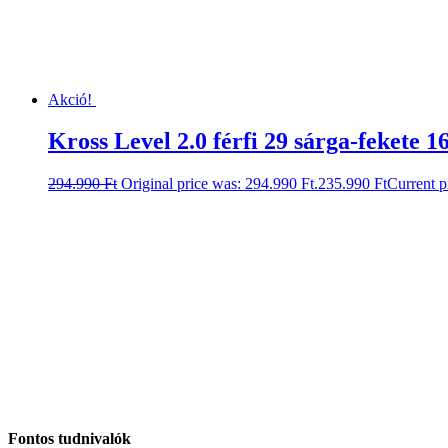
Akció!
Kross Level 2.0 férfi 29 sárga-fekete 1
294.990
Ft
Original price was: 294.990 Ft.
235.990
Ft
Current p
Fontos tudnivalók