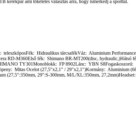
B kerékpár ami tökéletes választás arra, hogy ismerkedj a sporttal.
lla: teleszkóposFék: Hidraulikus tárcsafékVáz: Aluminium Perform
era RD-M360Első fék: Shimano BR-MT200(disc, hydraulic,)Hátsó fé
 SHIMANO TY301Monoblokk: FP 8902Lánc: YBN S8Fogaskoszorú: 
öpeny: Mitas Ocelot (27,5″x2,1″ / 29″x2,1″)Kormány: Aluminium 
um (27,5″:350mm, 29″:S-300mm, M/L/XL:350mm, 27,2mm)Headset: 