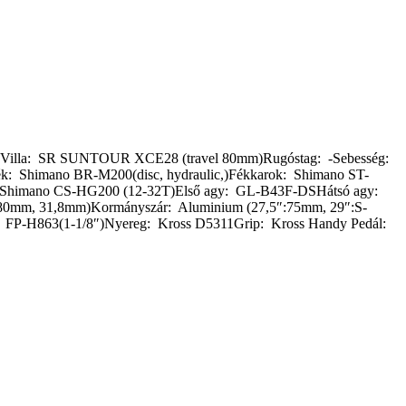
anceVilla: SR SUNTOUR XCE28 (travel 80mm)Rugóstag: -Sebesség:
k: Shimano BR-M200(disc, hydraulic,)Fékkarok: Shimano ST-
Shimano CS-HG200 (12-32T)Első agy: GL-B43F-DSHátsó agy:
(680mm, 31,8mm)Kormányszár: Aluminium (27,5″:75mm, 29″:S-
FP-H863(1-1/8″)Nyereg: Kross D5311Grip: Kross Handy Pedál: