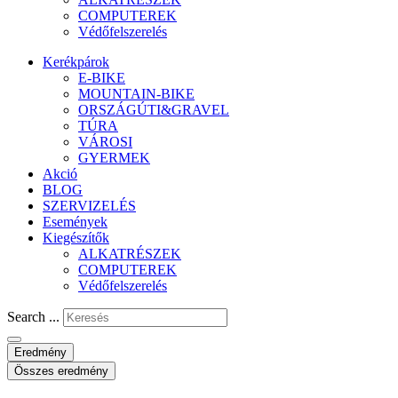
COMPUTEREK
Védőfelszerelés
Kerékpárok
E-BIKE
MOUNTAIN-BIKE
ORSZÁGÚTI&GRAVEL
TÚRA
VÁROSI
GYERMEK
Akció
BLOG
SZERVIZELÉS
Események
Kiegészítők
ALKATRÉSZEK
COMPUTEREK
Védőfelszerelés
Search ...
Eredmény
Összes eredmény