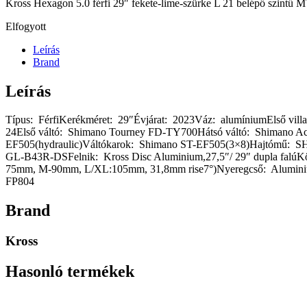
Kross Hexagon 5.0 férfi 29″ fekete-lime-szürke L 21 belépő szintű MT
Elfogyott
Leírás
Brand
Leírás
Típus: FérfiKerékméret: 29″Évjárat: 2023Váz: alumíniumElső vi
24Első váltó: Shimano Tourney FD-TY700Hátsó váltó: Shimano Ac
EF505(hydraulic)Váltókarok: Shimano ST-EF505(3×8)Hajtómű:
GL-B43R-DSFelnik: Kross Disc Aluminium,27,5″/ 29″ dupla falúK
75mm, M-90mm, L/XL:105mm, 31,8mm rise7°)Nyeregcső: Alumini
FP804
Brand
Kross
Hasonló termékek