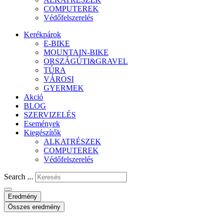
COMPUTEREK
Védőfelszerelés
Kerékpárok
E-BIKE
MOUNTAIN-BIKE
ORSZÁGÚTI&GRAVEL
TÚRA
VÁROSI
GYERMEK
Akció
BLOG
SZERVIZELÉS
Események
Kiegészítők
ALKATRÉSZEK
COMPUTEREK
Védőfelszerelés
Search ...
Eredmény
Összes eredmény