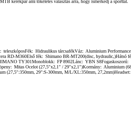
MTB kerékpár ami tökéletes választás arra, hogy ismerkedj a sporttal.
lla: teleszkóposFék: Hidraulikus tárcsafékVáz: Aluminium Perform
era RD-M360Első fék: Shimano BR-MT200(disc, hydraulic,)Hátsó fé
 SHIMANO TY301Monoblokk: FP 8902Lánc: YBN S8Fogaskoszorú: 
öpeny: Mitas Ocelot (27,5″x2,1″ / 29″x2,1″)Kormány: Aluminium 
um (27,5″:350mm, 29″:S-300mm, M/L/XL:350mm, 27,2mm)Headset: 