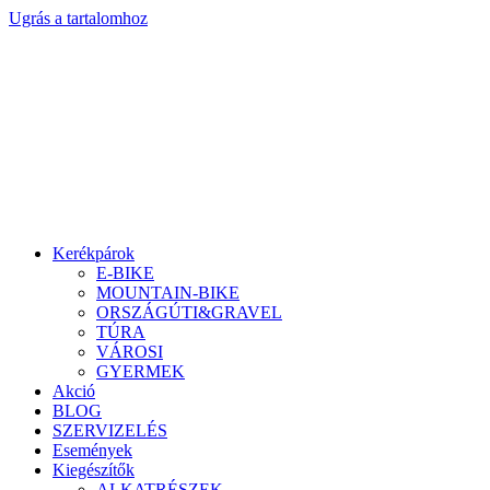
Ugrás a tartalomhoz
Kerékpárok
E-BIKE
MOUNTAIN-BIKE
ORSZÁGÚTI&GRAVEL
TÚRA
VÁROSI
GYERMEK
Akció
BLOG
SZERVIZELÉS
Események
Kiegészítők
ALKATRÉSZEK