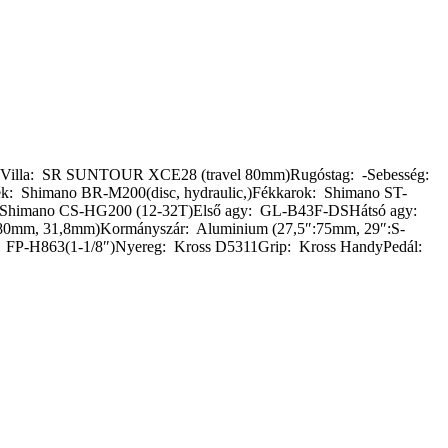
anceVilla: SR SUNTOUR XCE28 (travel 80mm)Rugóstag: -Sebesség:
k: Shimano BR-M200(disc, hydraulic,)Fékkarok: Shimano ST-
Shimano CS-HG200 (12-32T)Első agy: GL-B43F-DSHátsó agy:
(680mm, 31,8mm)Kormányszár: Aluminium (27,5″:75mm, 29″:S-
FP-H863(1-1/8″)Nyereg: Kross D5311Grip: Kross HandyPedál: