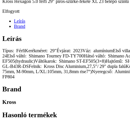
Kross Hexagon 5.0 férfi 29″ piros-szürke-fekete XL 23 belépő szintű 
Elfogyott
Leírás
Brand
Leírás
Típus: FérfiKerékméret: 29″Évjárat: 2023Váz: alumíniumElső vi
24Első váltó: Shimano Tourney FD-TY700Hátsó váltó: Shimano Ac
EF505(hydraulic)Váltókarok: Shimano ST-EF505(3×8)Hajtómű:
GL-B43R-DSFelnik: Kross Disc Aluminium,27,5″/ 29″ dupla falúK
75mm, M-90mm, L/XL:105mm, 31,8mm rise7°)Nyeregcső: Alumini
FP804
Brand
Kross
Hasonló termékek