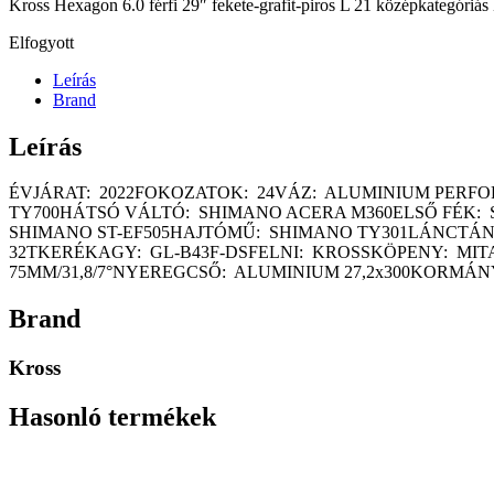
Kross Hexagon 6.0 férfi 29″ fekete-grafit-piros L 21 középkategóriás 
Elfogyott
Leírás
Brand
Leírás
ÉVJÁRAT: 2022FOKOZATOK: 24VÁZ: ALUMINIUM PERF
TY700HÁTSÓ VÁLTÓ: SHIMANO ACERA M360ELSŐ FÉK: 
SHIMANO ST-EF505HAJTÓMŰ: SHIMANO TY301LÁNCTÁNY
32TKERÉKAGY: GL-B43F-DSFELNI: KROSSKÖPENY: MIT
75MM/31,8/7°NYEREGCSŐ: ALUMINIUM 27,2x300KORMÁN
Brand
Kross
Hasonló termékek