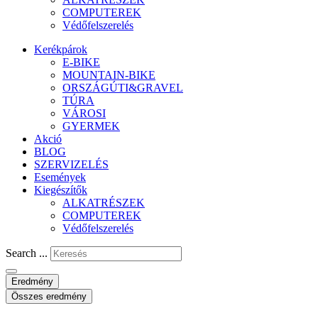
COMPUTEREK
Védőfelszerelés
Kerékpárok
E-BIKE
MOUNTAIN-BIKE
ORSZÁGÚTI&GRAVEL
TÚRA
VÁROSI
GYERMEK
Akció
BLOG
SZERVIZELÉS
Események
Kiegészítők
ALKATRÉSZEK
COMPUTEREK
Védőfelszerelés
Search ...
Eredmény
Összes eredmény