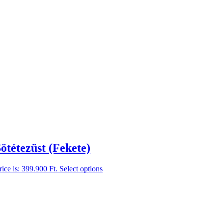
tétezüst (Fekete)
rice is: 399.900 Ft.
Select options