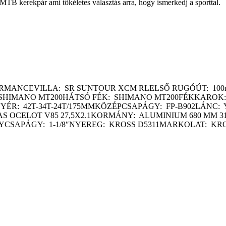
MTB kerékpár ami tökéletes választás arra, hogy ismerkedj a sporttal.
ORMANCEVILLA: SR SUNTOUR XCM RLELSŐ RUGÓÚT: 10
SHIMANO MT200HÁTSÓ FÉK: SHIMANO MT200FÉKKAROK: 
ÉR: 42T-34T-24T/175MMKÖZÉPCSAPÁGY: FP-B902LÁNC: 
AS OCELOT V85 27,5X2.1KORMÁNY: ALUMINIUM 680 MM
YCSAPÁGY: 1-1/8″NYEREG: KROSS D5311MARKOLAT: KRO