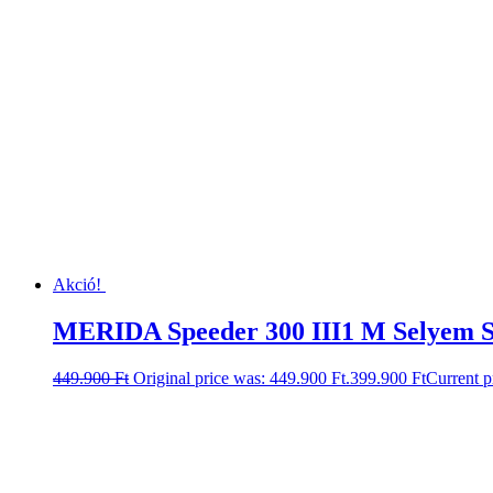
Akció!
MERIDA Speeder 300 III1 M Selyem Sö
449.900
Ft
Original price was: 449.900 Ft.
399.900
Ft
Current p