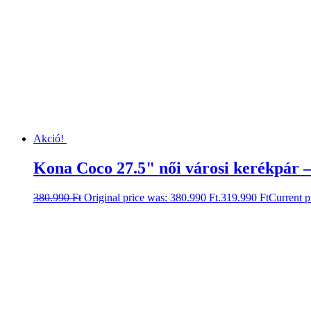
Akció!
Kona Coco 27.5" női városi kerékpár –
380.990
Ft
Original price was: 380.990 Ft.
319.990
Ft
Current p