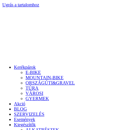
Ugrás a tartalomhoz
Kerékpárok
E-BIKE
MOUNTAIN-BIKE
ORSZÁGÚTI&GRAVEL
TÚRA
VÁROSI
GYERMEK
Akció
BLOG
SZERVIZELÉS
Események
Kiegészítők
ALKATRÉSZEK