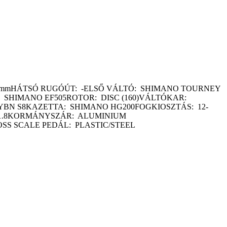
0mmHÁTSÓ RUGÓÚT: -ELSŐ VÁLTÓ: SHIMANO TOURNEY
SHIMANO EF505ROTOR: DISC (160)VÁLTÓKAR:
YBN S8KAZETTA: SHIMANO HG200FOGKIOSZTÁS: 12-
 31.8KORMÁNYSZÁR: ALUMINIUM
SS SCALE PEDÁL: PLASTIC/STEEL