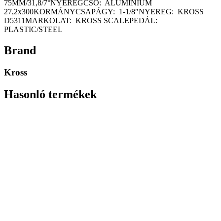
75MM/31,8/7°NYEREGCSŐ: ALUMINIUM
27,2x300KORMÁNYCSAPÁGY: 1-1/8″NYEREG: KROSS
D5311MARKOLAT: KROSS SCALEPEDÁL:
PLASTIC/STEEL
Brand
Kross
Hasonló termékek