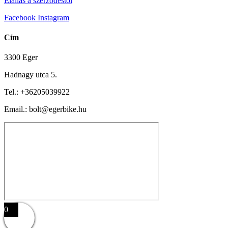
Elállás a szerződéstől
Facebook
Instagram
Cím
3300 Eger
Hadnagy utca 5.
Tel.:
+36205039922
Email.: bolt@egerbike.hu
0