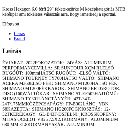
Kross Hexagon 6.0 férfi 29″ fekete-szürke M középkategóriás MTB
kerékpár ami tökéletes választás arra, hogy ismerkedj a sporttal.
Elfogyott
Leírás
Brand
Leírás
ÉVJÁRAT: 2022FOKOZATOK: 24VÁZ: ALUMINIUM
PERFORMANCEVILLA: SR SUNTOUR XCM RLELSŐ
RUGÓÚT: 100mmHÁTSÓ RUGÓÚT: -ELSŐ VÁLTÓ:
SHIMANO TOURNEY TY700HÁTSÓ VÁLTÓ: SHIMANO
ACERA M360ELSŐ FÉK: SHIMANO MT200HÁTSÓ FÉK:
SHIMANO MT200FÉKKAROK: SHIMANO EF505ROTOR:
DISC (160)VÁLTÓKAR: SHIMANO ST-EF505HAJTÓMŰ:
SHIMANO TY301LÁNCTÁNYÉR: 42T-34T-
24T/175MMKÖZÉPCSAPÁGY: FP-B902LÁNC: YBN
S8KAZETTA: SHIMANO HG200FOGKIOSZTÁS: 12-
32TKERÉKAGY: GL-B43F-DSFELNI: KROSSKÖPENY:
MITAS OCELOT V85 27,5X2.1KORMÁNY: ALUMINIUM
680 MM 31.8KORMÁNYSZÁR: ALUMINIUM