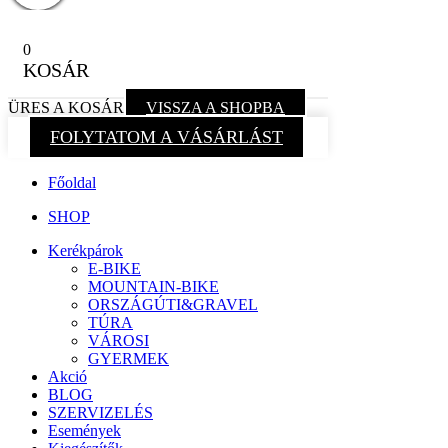
0
KOSÁR
ÜRES A KOSÁR
VISSZA A SHOPBA
FOLYTATOM A VÁSÁRLÁST
Főoldal
SHOP
Kerékpárok
E-BIKE
MOUNTAIN-BIKE
ORSZÁGÚTI&GRAVEL
TÚRA
VÁROSI
GYERMEK
Akció
BLOG
SZERVIZELÉS
Események