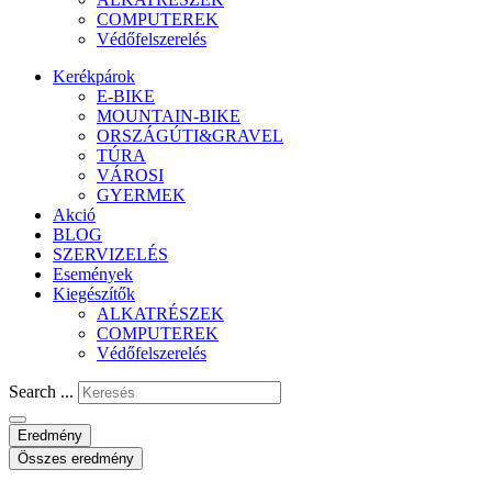
COMPUTEREK
Védőfelszerelés
Kerékpárok
E-BIKE
MOUNTAIN-BIKE
ORSZÁGÚTI&GRAVEL
TÚRA
VÁROSI
GYERMEK
Akció
BLOG
SZERVIZELÉS
Események
Kiegészítők
ALKATRÉSZEK
COMPUTEREK
Védőfelszerelés
Search ...
Eredmény
Összes eredmény