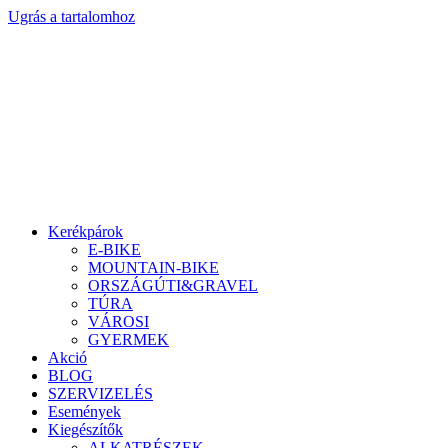
Ugrás a tartalomhoz
Kerékpárok
E-BIKE
MOUNTAIN-BIKE
ORSZÁGÚTI&GRAVEL
TÚRA
VÁROSI
GYERMEK
Akció
BLOG
SZERVIZELÉS
Események
Kiegészítők
ALKATRÉSZEK